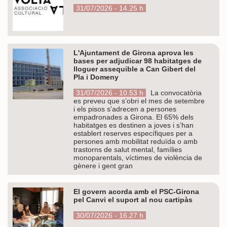
31/07/2026 - 14.25 h
L'Ajuntament de Girona aprova les
bases per adjudicar 98 habitatges de
lloguer assequible a Can Gibert del
Pla i Domeny
31/07/2026 - 10.53 h
La convocatòria
es preveu que s’obri el mes de setembre
i els pisos s'adrecen a persones
empadronades a Girona. El 65% dels
habitatges es destinen a joves i s’han
establert reserves específiques per a
persones amb mobilitat reduïda o amb
trastorns de salut mental, famílies
monoparentals, víctimes de violència de
gènere i gent gran
El govern acorda amb el PSC-Girona
pel Canvi el suport al nou cartipàs
30/07/2026 - 16.27 h