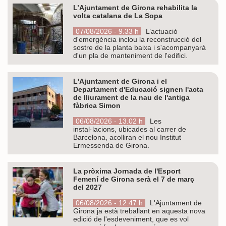
L’Ajuntament de Girona rehabilita la
volta catalana de La Sopa
07/08/2026 - 9.33 h
L’actuació
d'emergència inclou la reconstrucció del
sostre de la planta baixa i s'acompanyarà
d'un pla de manteniment de l'edifici.
L'Ajuntament de Girona i el
Departament d'Educació signen l'acta
de lliurament de la nau de l'antiga
fàbrica Simon
06/08/2026 - 13.02 h
Les
instal·lacions, ubicades al carrer de
Barcelona, acolliran el nou Institut
Ermessenda de Girona.
La pròxima Jornada de l'Esport
Femení de Girona serà el 7 de març
del 2027
06/08/2026 - 12.47 h
L'Ajuntament de
Girona ja està treballant en aquesta nova
edició de l'esdeveniment, que es vol