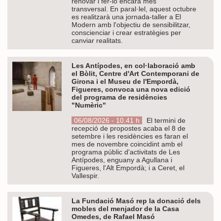
renovar i fer-lo encara més
transversal. En paral·lel, aquest octubre
es realitzarà una jornada-taller a El
Modern amb l'objectiu de sensibilitzar,
conscienciar i crear estratègies per
canviar realitats.
Les Antípodes, en col·laboració amb
el Bòlit, Centre d'Art Contemporani de
Girona i el Museu de l'Empordà,
Figueres, convoca una nova edició
del programa de residències
"Numèric"
06/08/2026 - 10.41 h
El termini de
recepció de propostes acaba el 8 de
setembre i les residències es faran el
mes de novembre coincidint amb el
programa públic d'activitats de Les
Antípodes, enguany a Agullana i
Figueres, l'Alt Empordà; i a Ceret, el
Vallespir.
La Fundació Masó rep la donació dels
mobles del menjador de la Casa
Omedes, de Rafael Masó