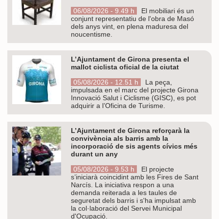
06/08/2026 - 9.49 h
El mobiliari és un
conjunt representatiu de l'obra de Masó
dels anys vint, en plena maduresa del
noucentisme.
L’Ajuntament de Girona presenta el
mallot ciclista oficial de la ciutat
05/08/2026 - 12.51 h
La peça,
impulsada en el marc del projecte Girona
Innovació Salut i Ciclisme (GISC), es pot
adquirir a l’Oficina de Turisme.
L’Ajuntament de Girona reforçarà la
convivència als barris amb la
incorporació de sis agents cívics més
durant un any
05/08/2026 - 9.53 h
El projecte
s’iniciarà coincidint amb les Fires de Sant
Narcís. La iniciativa respon a una
demanda reiterada a les taules de
seguretat dels barris i s'ha impulsat amb
la col·laboració del Servei Municipal
d'Ocupació.