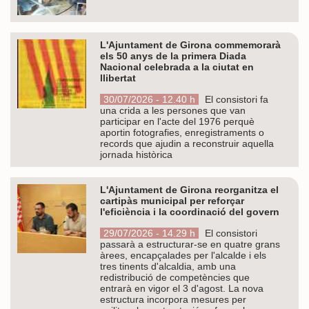
L'Ajuntament de Girona commemorarà
els 50 anys de la primera Diada
Nacional celebrada a la ciutat en
llibertat
30/07/2026 - 12.40 h
El consistori fa
una crida a les persones que van
participar en l'acte del 1976 perquè
aportin fotografies, enregistraments o
records que ajudin a reconstruir aquella
jornada històrica
L'Ajuntament de Girona reorganitza el
cartipàs municipal per reforçar
l'eficiència i la coordinació del govern
29/07/2026 - 14.29 h
El consistori
passarà a estructurar-se en quatre grans
àrees, encapçalades per l'alcalde i els
tres tinents d'alcaldia, amb una
redistribució de competències que
entrarà en vigor el 3 d'agost. La nova
estructura incorpora mesures per