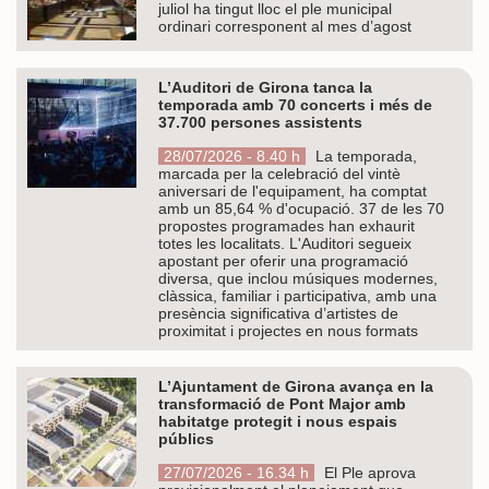
juliol ha tingut lloc el ple municipal
ordinari corresponent al mes d’agost
L’Auditori de Girona tanca la
temporada amb 70 concerts i més de
37.700 persones assistents
28/07/2026 - 8.40 h
La temporada,
marcada per la celebració del vintè
aniversari de l'equipament, ha comptat
amb un 85,64 % d'ocupació. 37 de les 70
propostes programades han exhaurit
totes les localitats. L'Auditori segueix
apostant per oferir una programació
diversa, que inclou músiques modernes,
clàssica, familiar i participativa, amb una
presència significativa d’artistes de
proximitat i projectes en nous formats
L’Ajuntament de Girona avança en la
transformació de Pont Major amb
habitatge protegit i nous espais
públics
27/07/2026 - 16.34 h
El Ple aprova