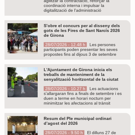
agilitzar la contractació, reforçar la
coordinació interna i impulsar la
digitalització de l'administració
S’obre el concurs per al disseny dels
gots de les Fires de Sant Narcís 2026
de Girona
28/07/2026 - 12.48 h
Les persones
participants poden presentar les seves
propostes fins al dijous 3 de setembre
L'Ajuntament de Girona inicia els
treballs de manteniment de la
senyalització horitzontal de la ciutat
28/07/2026 - 10.27 h
Les actuacions
s'allargaran fins a finals de setembre i es
duen a terme en horari nocturn per
minimitzar les afectacions al trànsit
Resum del Ple municipal ordinari
d’agost del 2026
28/07/2026 - 9.50 h
El dilluns 27 de