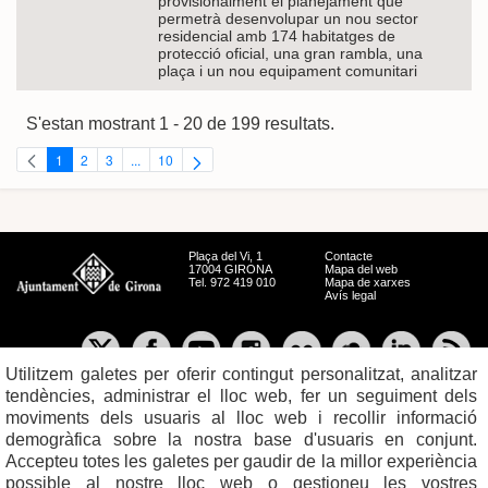
provisionalment el planejament que
permetrà desenvolupar un nou sector
residencial amb 174 habitatges de
protecció oficial, una gran rambla, una
plaça i un nou equipament comunitari
S'estan mostrant 1 - 20 de 199 resultats.
1
2
3
...
10
Pàgina
Pàgina
Pàgina
Pàgines intermèdies Utilitzeu TAB per navegar.
Pàgina
Plaça del Vi, 1
Contacte
17004 GIRONA
Mapa del web
Tel. 972 419 010
Mapa de xarxes
Avís legal
Utilitzem galetes per oferir contingut personalitzat, analitzar
tendències, administrar el lloc web, fer un seguiment dels
moviments dels usuaris al lloc web i recollir informació
demogràfica sobre la nostra base d'usuaris en conjunt.
Accepteu totes les galetes per gaudir de la millor experiència
possible al nostre lloc web o gestioneu les vostres