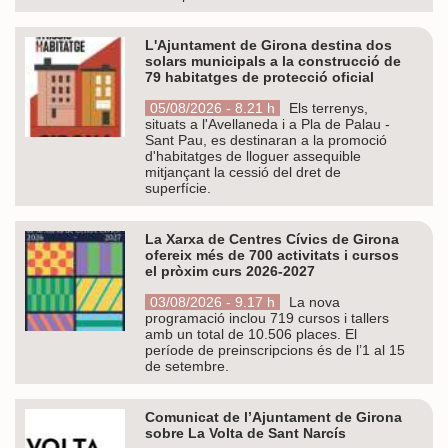
L'Ajuntament de Girona destina dos
solars municipals a la construcció de
79 habitatges de protecció oficial
05/08/2026 - 8.21 h
Els terrenys,
situats a l'Avellaneda i a Pla de Palau -
Sant Pau, es destinaran a la promoció
d'habitatges de lloguer assequible
mitjançant la cessió del dret de
superfície.
La Xarxa de Centres Cívics de Girona
ofereix més de 700 activitats i cursos
el pròxim curs 2026-2027
03/08/2026 - 9.17 h
La nova
programació inclou 719 cursos i tallers
amb un total de 10.506 places. El
període de preinscripcions és de l’1 al 15
de setembre.
Comunicat de l’Ajuntament de Girona
sobre La Volta de Sant Narcís