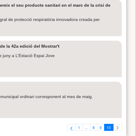
eix el seu producte sanitari en el marc de la crisi de
ral de protecció respiratòria innovadora creada per
e la 42a edició del Mostrar't
de juny a L’Estació Espai Jove
le municipal ordinari corresponent al mes de maig.
1
...
8
9
10
Pàgina
Pàgines intermèdies Utilitzeu
Pàgina
Pàgina
Pàgina