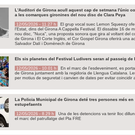
L'Auditori de Girona acull aquest cap de setmana l'únic co
a les comarques gironines del nou disc de Clara Peya
12/05/2026 - 11.27 h
El grup vocal suec Lemon Squeezy oferi
l'Estat, dins del Girona A Cappella Festival. El dissabte 16 de 
nou disc, "Nuca", una proposta sonora que gira al voltant del co
de Girona i El Corte Inglés, el Cor Gospel Girona oferirà una a
Salvador Dalí i Domènech de Girona
Els sis planetes del Festival Ludivers seran al passeig de 
12/05/2026 - 10.01 h
En el marc de l’esdeveniment, es porta
de Girona juntament amb la regidoria de Llengua Catalana. Les 
per motius de seguretat i canvien de dates per evitar coincidir
La Policia Municipal de Girona deté tres persones més en
estupefaents
12/05/2026 - 8.29 h
Una de les detencions va tenir lloc dill
el marc del patrullatge del Pla FRE