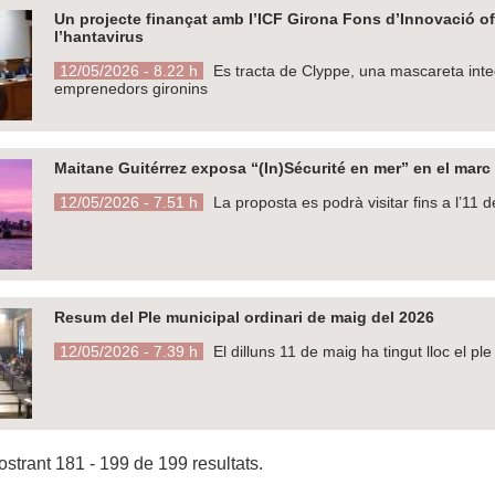
Un projecte finançat amb l’ICF Girona Fons d’Innovació ofer
l’hantavirus
12/05/2026 - 8.22 h
Es tracta de Clyppe, una mascareta integ
emprenedors gironins
Maitane Guitérrez exposa “(In)Sécurité en mer” en el marc d
12/05/2026 - 7.51 h
La proposta es podrà visitar fins a l’11 
Resum del Ple municipal ordinari de maig del 2026
12/05/2026 - 7.39 h
El dilluns 11 de maig ha tingut lloc el p
strant 181 - 199 de 199 resultats.