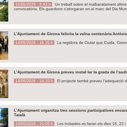
15/05/2026 - 8.43 h
Un treball sobre el malbaratament alimen
convocatòria. Els guardons s’atorgaran en el marc del Dia Mun
L’Ajuntament de Girona felicita la veïna centenària Antòni
14/05/2026 - 16.25 h
La regidora de Ciutat que Cuida, Gemma 
L’Ajuntament de Girona preveu instal·lar la grada de l’audi
14/05/2026 - 14.15 h
El projecte també preveu l’adequació de
L’Ajuntament organitza tres sessions participatives encara
Taialà
14/05/2026 - 14.09 h
Les trobades es faran els dies 15, 22 i