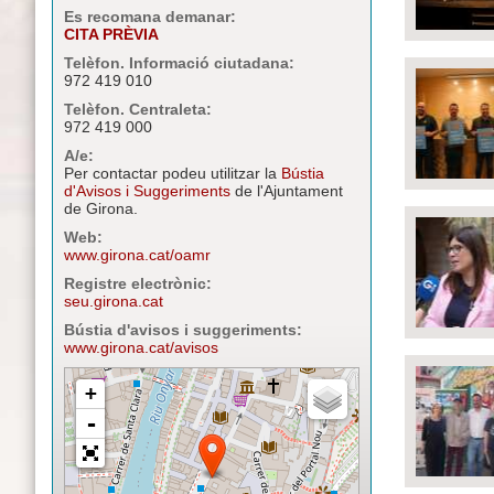
Es recomana demanar:
CITA PRÈVIA
Telèfon. Informació ciutadana:
972 419 010
Telèfon. Centraleta:
972 419 000
A/e:
Per contactar podeu utilitzar la
Bústia
d'Avisos i Suggeriments
de l'Ajuntament
de Girona.
Web:
www.girona.cat/oamr
Registre electrònic:
seu.girona.cat
Bústia d'avisos i suggeriments:
www.girona.cat/avisos