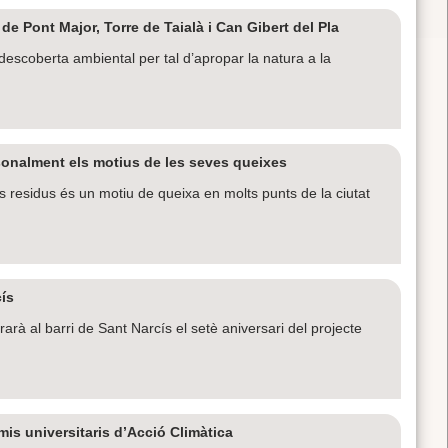
de Pont Major, Torre de Taialà i Can Gibert del Pla
descoberta ambiental per tal d’apropar la natura a la
sonalment els motius de les seves queixes
s residus és un motiu de queixa en molts punts de la ciutat
cís
rà al barri de Sant Narcís el setè aniversari del projecte
is universitaris d’Acció Climàtica