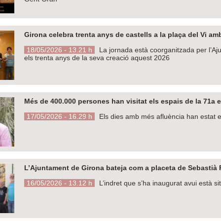
Girona celebra trenta anys de castells a la plaça del Vi am
18/05/2026 - 13.21 h
La jornada està coorganitzada per l’A
els trenta anys de la seva creació aquest 2026
Més de 400.000 persones han visitat els espais de la 71a 
17/05/2026 - 16.29 h
Els dies amb més afluència han estat els
L’Ajuntament de Girona bateja com a placeta de Sebastià 
16/05/2026 - 13.12 h
L’indret que s’ha inaugurat avui està s