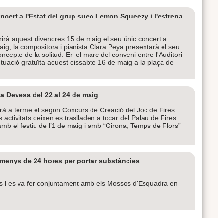
ncert a l'Estat del grup suec Lemon Squeezy i l'estrena
rà aquest divendres 15 de maig el seu únic concert a
maig, la compositora i pianista Clara Peya presentarà el seu
ncepte de la solitud. En el marc del conveni entre l'Auditori
ctuació gratuïta aquest dissabte 16 de maig a la plaça de
la Devesa del 22 al 24 de maig
rà a terme el segon Concurs de Creació del Joc de Fires
activitats deixen es traslladen a tocar del Palau de Fires
 amb el festiu de l’1 de maig i amb “Girona, Temps de Flors”
 menys de 24 hores per portar substàncies
uns i es va fer conjuntament amb els Mossos d'Esquadra en