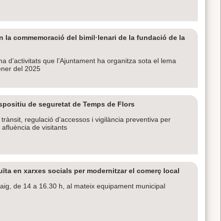
n la commemoració del bimil·lenari de la fundació de la
a d’activitats que l’Ajuntament ha organitza sota el lema
ener del 2025
ispositiu de seguretat de Temps de Flors
trànsit, regulació d’accessos i vigilància preventiva per
 afluència de visitants
ïta en xarxes socials per modernitzar el comerç local
e maig, de 14 a 16.30 h, al mateix equipament municipal