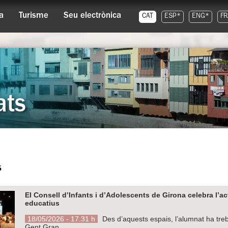
a
Turisme
Seu electrònica
CAT
ESP*
ENG*
FR
ats
s
El Consell d’Infants i d’Adolescents de Girona celebra l’a
educatius
18/05/2026 - 17.31 h
Des d’aquests espais, l’alumnat ha trebal
Gent Gran