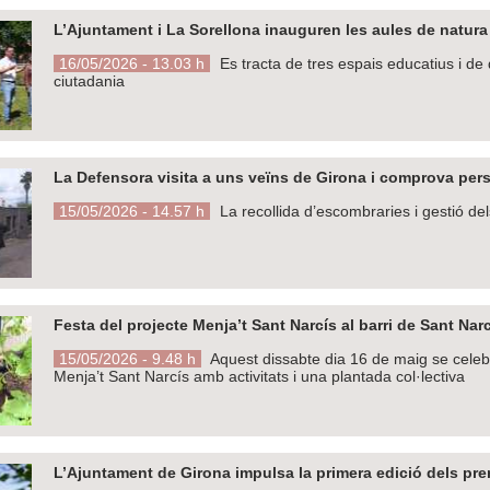
L’Ajuntament i La Sorellona inauguren les aules de natura 
16/05/2026 - 13.03 h
Es tracta de tres espais educatius i de 
ciutadania
La Defensora visita a uns veïns de Girona i comprova per
15/05/2026 - 14.57 h
La recollida d’escombraries i gestió del
Festa del projecte Menja’t Sant Narcís al barri de Sant Nar
15/05/2026 - 9.48 h
Aquest dissabte dia 16 de maig se celebra
Menja’t Sant Narcís amb activitats i una plantada col·lectiva
L’Ajuntament de Girona impulsa la primera edició dels prem