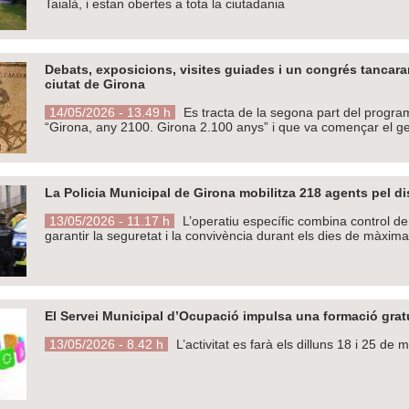
Taialà, i estan obertes a tota la ciutadania
Debats, exposicions, visites guiades i un congrés tancara
ciutat de Girona
14/05/2026 - 13.49 h
Es tracta de la segona part del program
“Girona, any 2100. Girona 2.100 anys” i que va començar el g
La Policia Municipal de Girona mobilitza 218 agents pel d
13/05/2026 - 11.17 h
L’operatiu específic combina control de 
garantir la seguretat i la convivència durant els dies de màxima
El Servei Municipal d’Ocupació impulsa una formació gratu
13/05/2026 - 8.42 h
L’activitat es farà els dilluns 18 i 25 d