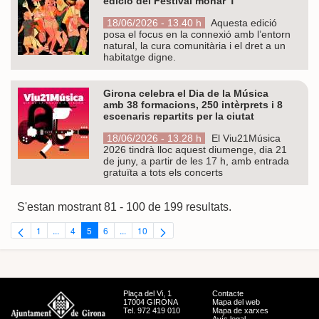
edició del Festival monar’T
18/06/2026 - 13.40 h
Aquesta edició
posa el focus en la connexió amb l’entorn
natural, la cura comunitària i el dret a un
habitatge digne.
Girona celebra el Dia de la Música
amb 38 formacions, 250 intèrprets i 8
escenaris repartits per la ciutat
18/06/2026 - 13.28 h
El Viu21Música
2026 tindrà lloc aquest diumenge, dia 21
de juny, a partir de les 17 h, amb entrada
gratuïta a tots els concerts
S'estan mostrant 81 - 100 de 199 resultats.
1
...
4
5
6
...
10
Pàgina
Pàgines intermèdies Utilitzeu TAB per navegar.
Pàgina
Pàgina
Pàgina
Pàgines intermèdies Utilitzeu TAB per navegar.
Pàgina
Plaça del Vi, 1
Contacte
17004 GIRONA
Mapa del web
Tel. 972 419 010
Mapa de xarxes