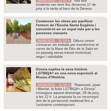
26/06/2026 - 12.51 h
Tots dos
incidents van tenir lloc dimecres 17 de
juny a la tarda al barri de la Devesa
Comencen les obres per pacificar
l'entorn de l’Escola Santa Eugènia i
convertir-lo en un espai més per a les
persones vianants
26/06/2026 - 11.59 h
Dilluns vinent
s’iniciaran els treballs per transformar el
carrer de la Mare de Déu de la Salut en
un passeig sense trànsit motoritzat,
segur i saludable
Girona explica la seva història
LGTBIQA+ en una nova exposició al
Museu d’Història
26/06/2026 - 10.56 h
“Repressió, plaer
i llibertat: la lluita LGTBIQA+ a Girona”
s’inaugura aquest diumenge, 28 de juny,
a les 12 h. La proposta fa un recorregut
des de la persecució medieval fins a
l’activisme contemporani