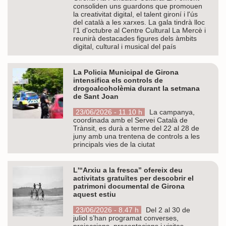
consoliden uns guardons que promouen
la creativitat digital, el talent gironí i l'ús
del català a les xarxes. La gala tindrà lloc
l’1 d'octubre al Centre Cultural La Mercè i
reunirà destacades figures dels àmbits
digital, cultural i musical del país
La Policia Municipal de Girona
intensifica els controls de
drogoalcoholèmia durant la setmana
de Sant Joan
23/06/2026 - 11.10 h
La campanya,
coordinada amb el Servei Català de
Trànsit, es durà a terme del 22 al 28 de
juny amb una trentena de controls a les
principals vies de la ciutat
L'“Arxiu a la fresca” ofereix deu
activitats gratuïtes per descobrir el
patrimoni documental de Girona
aquest estiu
23/06/2026 - 8.47 h
Del 2 al 30 de
juliol s’han programat converses,
projeccions, presentacions i visites