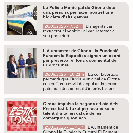
La Policia Municipal de Girona deté
una persona per haver sostret una
bicicleta d’alta gamma
26/06/2026 - 7.32 h
Els agents van
recuperar el vehicle i el van retornar al
seu propietari
L’Ajuntament de Girona i la Fundació
Fundem la República signen un acord
per preservar el fons documental de
l’1 d’octubre
25/06/2026 - 16.21 h
La col·laboració
permetrà que l’Arxiu Municipal de Girona
custodiï, conservi i difongui un important
patrimoni documental d'interès històric
Girona impulsa la segona edició dels
Premis Estik Tokat per reconèixer el
talent digital en català de les
comarques gironines
25/06/2026 - 11.41 h
L’Ajuntament de
Girona i la Fundació Cultural El Foment