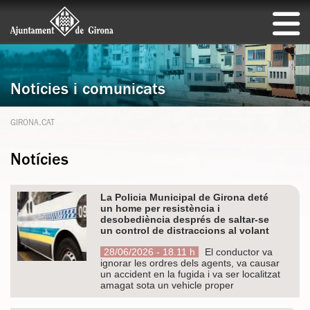
Notícies i comunicats
GIRONA.CAT
Notícies
La Policia Municipal de Girona deté
un home per resistència i
desobediència després de saltar-se
un control de distraccions al volant
28/06/2026 - 18.11 h
El conductor va
ignorar les ordres dels agents, va causar
un accident en la fugida i va ser localitzat
amagat sota un vehicle proper