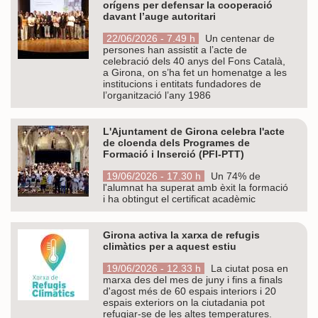
orígens per defensar la cooperació
davant l’auge autoritari
22/06/2026 - 7.49 h
Un centenar de
persones han assistit a l’acte de
celebració dels 40 anys del Fons Català,
a Girona, on s’ha fet un homenatge a les
institucions i entitats fundadores de
l’organització l’any 1986
L'Ajuntament de Girona celebra l'acte
de cloenda dels Programes de
Formació i Inserció (PFI-PTT)
19/06/2026 - 17.30 h
Un 74% de
l'alumnat ha superat amb èxit la formació
i ha obtingut el certificat acadèmic
Girona activa la xarxa de refugis
climàtics per a aquest estiu
19/06/2026 - 12.33 h
La ciutat posa en
marxa des del mes de juny i fins a finals
d'agost més de 60 espais interiors i 20
espais exteriors on la ciutadania pot
refugiar-se de les altes temperatures.