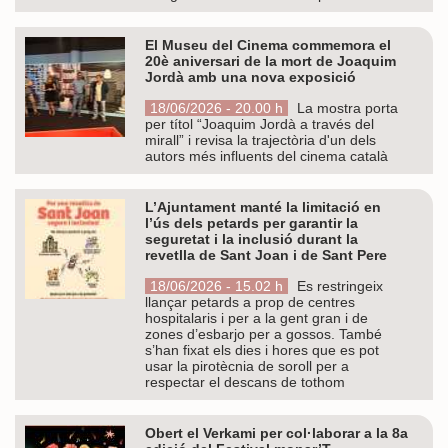
El Museu del Cinema commemora el
20è aniversari de la mort de Joaquim
Jordà amb una nova exposició
18/06/2026 - 20.00 h
La mostra porta
per títol “Joaquim Jordà a través del
mirall” i revisa la trajectòria d'un dels
autors més influents del cinema català
L’Ajuntament manté la limitació en
l’ús dels petards per garantir la
seguretat i la inclusió durant la
revetlla de Sant Joan i de Sant Pere
18/06/2026 - 15.02 h
Es restringeix
llançar petards a prop de centres
hospitalaris i per a la gent gran i de
zones d’esbarjo per a gossos. També
s’han fixat els dies i hores que es pot
usar la pirotècnia de soroll per a
respectar el descans de tothom
Obert el Verkami per col·laborar a la 8a