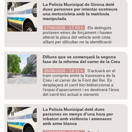
La Policia Municipal de Girona deté
dues persones per intentar sostreure
una motocicleta amb la matrícula
manipulada
27/06/2026 - 17.03 h
Els detinguts
portaven eines de forçament i havien
alterat la placa del vehicle amb cinta
aïllant per dificultar-ne la identificació
Dilluns que ve començarà la segona
fase de la reforma del carrer de la Creu
26/06/2026 - 14.11 h
S’actuarà en el
tram comprès entre la travessera de la
Creu i el carrer de la Font del Rei. Es
desplaçarà el carril bici bidireccional a
l’espai d’aparcament i es destinarà l’àrea
del carril bici actual a vianants
La Policia Municipal deté dues
persones en menys d’una hora per
robatori amb violència i amenaces
amb arma blanca