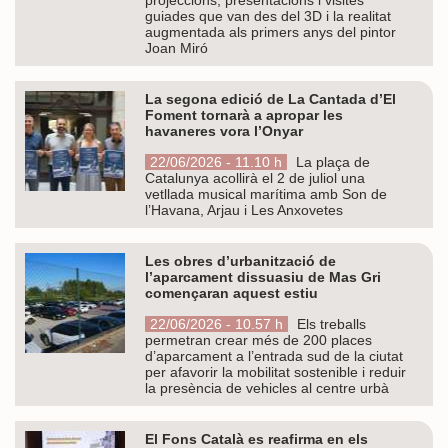
guiades que van des del 3D i la realitat
augmentada als primers anys del pintor
Joan Miró
La segona edició de La Cantada d’El
Foment tornarà a apropar les
havaneres vora l’Onyar
22/06/2026 - 11.10 h
La plaça de
Catalunya acollirà el 2 de juliol una
vetllada musical marítima amb Son de
l’Havana, Arjau i Les Anxovetes
Les obres d’urbanització de
l’aparcament dissuasiu de Mas Gri
començaran aquest estiu
22/06/2026 - 10.57 h
Els treballs
permetran crear més de 200 places
d’aparcament a l’entrada sud de la ciutat
per afavorir la mobilitat sostenible i reduir
la presència de vehicles al centre urbà
El Fons Català es reafirma en els