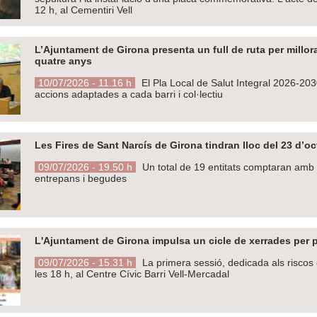
12 h, al Cementiri Vell
L’Ajuntament de Girona presenta un full de ruta per millorar
quatre anys
10/07/2026 - 11.16 h
El Pla Local de Salut Integral 2026-2030 
accions adaptades a cada barri i col·lectiu
Les Fires de Sant Narcís de Girona tindran lloc del 23 d’o
09/07/2026 - 19.50 h
Un total de 19 entitats comptaran amb 
entrepans i begudes
L'Ajuntament de Girona impulsa un cicle de xerrades per 
09/07/2026 - 15.31 h
La primera sessió, dedicada als riscos cl
les 18 h, al Centre Cívic Barri Vell-Mercadal