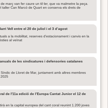
 de març van fer caure un til·ler, que va malmetre la peça.
 el taller Can Marcó de Quart en conserva els drets de
ri Vell entre el 20 de juliol i el 3 d’agost
als a la mobilitat, reserves d'estacionament i canvis en la
èsties al veïnat
nuals de les sindicatures i defensories catalanes
Síndic de Lloret de Mar, juntament amb altres membres
y 2025
ral de l'11a edició de l’Europa Cantat Junior el 12 de
tirà en la capital europea del cant coral reunint 1.200 joves