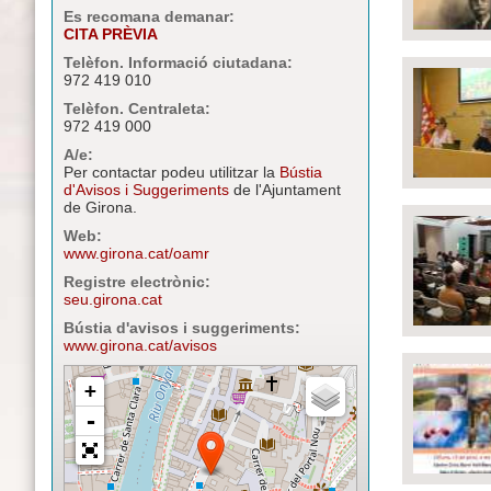
Es recomana demanar:
CITA PRÈVIA
Telèfon. Informació ciutadana:
972 419 010
Telèfon. Centraleta:
972 419 000
A/e:
Per contactar podeu utilitzar la
Bústia
d'Avisos i Suggeriments
de l'Ajuntament
de Girona.
Web:
www.girona.cat/oamr
Registre electrònic:
seu.girona.cat
Bústia d'avisos i suggeriments:
www.girona.cat/avisos