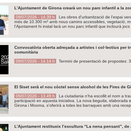
L’Ajuntament de Girona crearà un nou parc infantil a la z
09/07/2026 - 14.39 h
Les obres d'urbanització de l'espai ver
més de 10.300 m² amb nous camins accessibles, vegetació, mobil
l'Ajuntament hi instal·larà un nou parc infantil que inclourà jocs
Convocatòria oberta adreçada a artistes i col·lectius per tr
comunitària
09/07/2026 - 14.14 h
Termini de presentació de propostes: 3
El Siset serà el nou còctel sense alcohol de les Fires de G
09/07/2026 - 13.49 h
La ciutadania n'ha escollit el nom a tra
participació en aquesta iniciativa. La nova beguda, elaborada e
Girona i Mooma, s'oferirà a totes les barraques amb una recep
L’Ajuntament restitueix l’escultura “La nena pensant”, de 