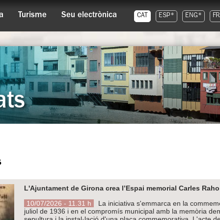
a
Turisme
Seu electrònica
CAT
ESP*
ENG*
FR
ats
s
L'Ajuntament de Girona crea l’Espai memorial Carles Rahola
10/07/2026 - 11.31 h
La iniciativa s'emmarca en la commemor
juliol de 1936 i en el compromís municipal amb la memòria dem
sepultura i la instal·lació d'una placa commemorativa. L'acte de