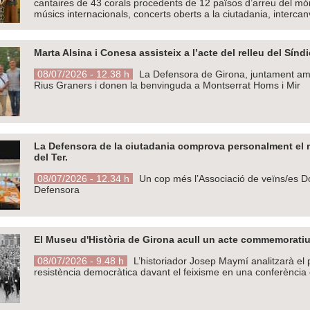
cantaires de 43 corals procedents de 12 països d’arreu del món
músics internacionals, concerts oberts a la ciutadania, intercan
Marta Alsina i Conesa assisteix a l’acte del relleu del Sí
08/07/2026 - 12.38 h
La Defensora de Girona, juntament a
Rius Graners i donen la benvinguda a Montserrat Homs i Mir
La Defensora de la ciutadania comprova personalment el m
del Ter.
08/07/2026 - 12.34 h
Un cop més l’Associació de veïns/es D
Defensora
El Museu d'Història de Girona acull un acte commemoratiu 
08/07/2026 - 9.48 h
L’historiador Josep Maymí analitzarà el pa
resistència democràtica davant el feixisme en una conferència el