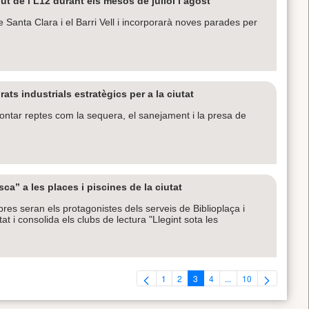
t de l’L12 durant els mesos de juliol i agost
e Santa Clara i el Barri Vell i incorporarà noves parades per
ts industrials estratègics per a la ciutat
rontar reptes com la sequera, el sanejament i la presa de
sca” a les places i piscines de la ciutat
ibres seran els protagonistes dels serveis de Biblioplaça i
 i consolida els clubs de lectura "Llegint sota les
1
2
3
4
...
10
Pàgina
Pàgina
Pàgina
Pàgina
Pàgines intermèdies U
Pàgina