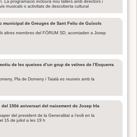
. La programació inclourà nou tallers amb directors i
vis musicals o activitats de descoberta cultural
ndic municipal de Greuges de Sant Feliu de Guíxols
mb altres membres del FÒRUM SD, acomiaden a Josep
otiu de les queixes d’un grup de veïnes de l’Esquerra
omeny, Pla de Domeny i Taialà es reuneix amb la
del 150è aniversari del naixement de Josep Irla
per del president de la Generalitat a l’exili en la
 15 de juliol a les 19 h