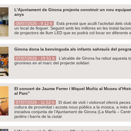
L’Ajuntament de Girona projecta construir un nou equipam
anys
08/07/2026 - 9.12 h
Està previst que aculli l’activitat dels c
un local de lloguer. Seguint amb les millores en les instal·lacio
de projectors de llum LED que es podrà col·locar en diferents 
Girona dona la benvinguda als infants sahrauís del prog
07/07/2026 - 19.51 h
L’alcalde de Girona ha rebut aquesta tar
gironines en el marc del projecte solidari
El concert de Jaume Ferrer i Miquel Muñiz al Museu d’His
al Parc”
07/07/2026 - 11.52 h
El duet de violí i violoncel oferirà peces
cultura de proximitat i acosta nous públics a la música, a més de 
iniciativa conjunta de l’Ajuntament de Girona (La Marfà – Centre
jardins i barris de la ciutat