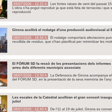
09/07/2026 - 12.21 h
Les fortes ratxes de vent del passat 15
L’obra s’ha pogut reproduir ja que està feta de terracota i que
reproducció
Girona acollirà el rodatge d'una producció audiovisual al Bar
08/07/2026 - 18.55 h
El rodatge comportarà afectacions puntu
recollida de residus, que s'han planificat per minimitzar les mol
El FÒRUM SD fa ressò de les presentacions dels informes a
arreu dels diferents municipis associats
08/07/2026 - 13.33 h
La Defensora de Girona acompanya el 
del FÒRUM SD, en la presentació de la seva memòria de l’an
Les escales de la Catedral acolliran el gran concert inaugu
juliol
08/07/2026 - 12.43 h
De l’11 al 19 de juliol, Girona es conver