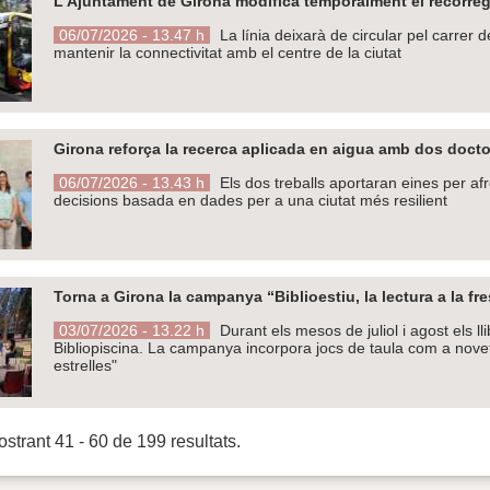
L’Ajuntament de Girona modifica temporalment el recorregu
06/07/2026 - 13.47 h
La línia deixarà de circular pel carrer d
mantenir la connectivitat amb el centre de la ciutat
Girona reforça la recerca aplicada en aigua amb dos doctora
06/07/2026 - 13.43 h
Els dos treballs aportaran eines per af
decisions basada en dades per a una ciutat més resilient
Torna a Girona la campanya “Biblioestiu, la lectura a la fre
03/07/2026 - 13.22 h
Durant els mesos de juliol i agost els ll
Bibliopiscina. La campanya incorpora jocs de taula com a novetat
estrelles"
strant 41 - 60 de 199 resultats.