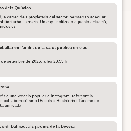
ona dels Químics
d, a càrrec dels propietaris del sector, permetran adequar
iari urbà i serveis. Un cop finalitzada aquesta actuació,
 inclusius
eballar en l’àmbit de la salut pública en clau
 de setembre de 2026, a les 23.59 h
irona
vés d'una votació popular a Instagram, reforçant la
n col·laboració amb l'Escola d'Hostaleria i Turisme de
ta unificada
Jordi Dalmau, als jardins de la Devesa