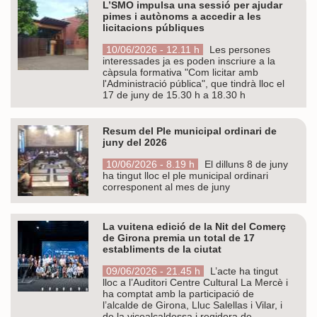
L’SMO impulsa una sessió per ajudar
pimes i autònoms a accedir a les
licitacions públiques
10/06/2026 - 12.11 h
Les persones
interessades ja es poden inscriure a la
càpsula formativa "Com licitar amb
l'Administració pública", que tindrà lloc el
17 de juny de 15.30 h a 18.30 h
Resum del Ple municipal ordinari de
juny del 2026
10/06/2026 - 8.19 h
El dilluns 8 de juny
ha tingut lloc el ple municipal ordinari
corresponent al mes de juny
La vuitena edició de la Nit del Comerç
de Girona premia un total de 17
establiments de la ciutat
09/06/2026 - 21.45 h
L’acte ha tingut
lloc a l’Auditori Centre Cultural La Mercè i
ha comptat amb la participació de
l’alcalde de Girona, Lluc Salellas i Vilar, i
de la vicealcaldessa i regidora de