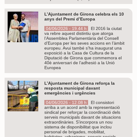
L’Ajuntament de Girona celebra els 10
anys del Premi d’Europa
04/06/2026 - 19.44 h
El 2016 la ciutat
va rebre aquest distintiu que atorga
l’Assemblea Parlamentària del Consell
d’Europa per les seves accions en l’àmbit
europeu. Avui també s’ha inaugurat una
exposició a la Casa de Cultura de la
Diputació de Girona que commemora el
40è aniversari de l’adhesió a la Unió
Europea
L’Ajuntament de Girona reforça la
resposta municipal davant
emergències i urgències
04/06/2026 - 12.08 h
El consistori
arriba a un acord amb la representació
sindical per reforçar la coordinació dels
serveis municipals davant de situacions
extraordinàries. S’incorpora un nou
sistema de disponibilitat que inclou
personal de brigades, mobilitat,
habitatge, urbanisme, serveis socials,