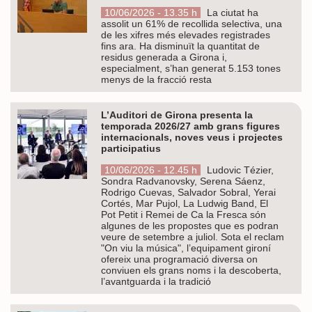
10/06/2026 - 13.35 h
La ciutat ha
assolit un 61% de recollida selectiva, una
de les xifres més elevades registrades
fins ara. Ha disminuït la quantitat de
residus generada a Girona i,
especialment, s’han generat 5.153 tones
menys de la fracció resta
L’Auditori de Girona presenta la
temporada 2026/27 amb grans figures
internacionals, noves veus i projectes
participatius
10/06/2026 - 12.45 h
Ludovic Tézier,
Sondra Radvanovsky, Serena Sáenz,
Rodrigo Cuevas, Salvador Sobral, Yerai
Cortés, Mar Pujol, La Ludwig Band, El
Pot Petit i Remei de Ca la Fresca són
algunes de les propostes que es podran
veure de setembre a juliol. Sota el reclam
"On viu la música", l’equipament gironí
ofereix una programació diversa on
conviuen els grans noms i la descoberta,
l’avantguarda i la tradició