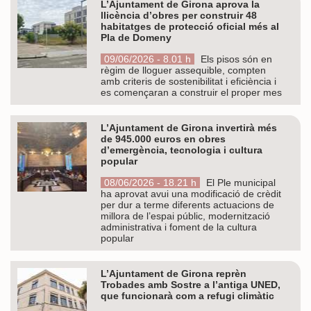
L’Ajuntament de Girona aprova la
llicència d’obres per construir 48
habitatges de protecció oficial més al
Pla de Domeny
09/06/2026 - 8.01 h
Els pisos són en
règim de lloguer assequible, compten
amb criteris de sostenibilitat i eficiència i
es començaran a construir el proper mes
L’Ajuntament de Girona invertirà més
de 945.000 euros en obres
d’emergència, tecnologia i cultura
popular
08/06/2026 - 18.21 h
El Ple municipal
ha aprovat avui una modificació de crèdit
per dur a terme diferents actuacions de
millora de l’espai públic, modernització
administrativa i foment de la cultura
popular
L’Ajuntament de Girona reprèn
Trobades amb Sostre a l’antiga UNED,
que funcionarà com a refugi climàtic