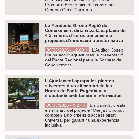
Promoció Econòmica del consistori,
Gemma Geis i Carreras
La Fundació Girona Regió del
Coneixement dinamitza la captació de
4,5 milions d’euros per accelerar
projectes d’innovació transformativa
09/06/2026 - 12.09 h
L’Auditori Josep
Irla ha acollit aquest matí la presentació
del Pacte Regional per a la Societat del
Coneixement
L’Ajuntament apropa les plantes
silvestres d’ús alimentari de les
Hortes de Santa Eugènia a la
ciutadania amb faristols informatius
09/06/2026 - 9.27 h
Els panells, creats
en el marc del projecte “Menja’t Girona”,
compten amb criteris d’accessibilitat
universal per garantir una experiència
inclusiva