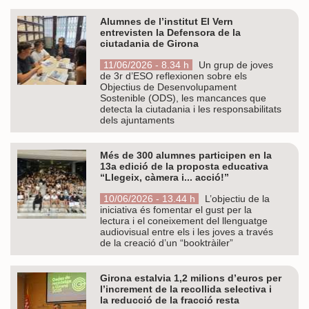
Alumnes de l’institut El Vern
entrevisten la Defensora de la
ciutadania de Girona
11/06/2026 - 8.34 h
Un grup de joves
de 3r d’ESO reflexionen sobre els
Objectius de Desenvolupament
Sostenible (ODS), les mancances que
detecta la ciutadania i les responsabilitats
dels ajuntaments
Més de 300 alumnes participen en la
13a edició de la proposta educativa
“Llegeix, càmera i... acció!”
10/06/2026 - 13.44 h
L’objectiu de la
iniciativa és fomentar el gust per la
lectura i el coneixement del llenguatge
audiovisual entre els i les joves a través
de la creació d’un “booktràiler”
Girona estalvia 1,2 milions d’euros per
l’increment de la recollida selectiva i
la reducció de la fracció resta