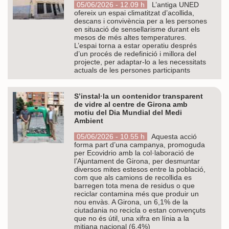
05/06/2026 - 12.09 h
L’antiga UNED
ofereix un espai climatitzat d’acollida,
descans i convivència per a les persones
en situació de sensellarisme durant els
mesos de més altes temperatures.
L’espai torna a estar operatiu després
d’un procés de redefinició i millora del
projecte, per adaptar-lo a les necessitats
actuals de les persones participants
S’instal·la un contenidor transparent
de vidre al centre de Girona amb
motiu del Dia Mundial del Medi
Ambient
05/06/2026 - 10.55 h
Aquesta acció
forma part d’una campanya, promoguda
per Ecovidrio amb la col·laboració de
l’Ajuntament de Girona, per desmuntar
diversos mites estesos entre la població,
com que als camions de recollida es
barregen tota mena de residus o que
reciclar contamina més que produir un
nou envàs. A Girona, un 6,1% de la
ciutadania no recicla o estan convençuts
que no és útil, una xifra en línia a la
mitjana nacional (6,4%)