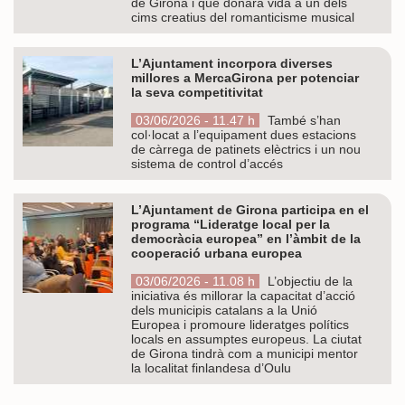
de Girona i que donarà vida a un dels
cims creatius del romanticisme musical
L’Ajuntament incorpora diverses
millores a MercaGirona per potenciar
la seva competitivitat
03/06/2026 - 11.47 h
També s’han
col·locat a l’equipament dues estacions
de càrrega de patinets elèctrics i un nou
sistema de control d’accés
L’Ajuntament de Girona participa en el
programa “Lideratge local per la
democràcia europea” en l’àmbit de la
cooperació urbana europea
03/06/2026 - 11.08 h
L’objectiu de la
iniciativa és millorar la capacitat d’acció
dels municipis catalans a la Unió
Europea i promoure lideratges polítics
locals en assumptes europeus. La ciutat
de Girona tindrà com a municipi mentor
la localitat finlandesa d’Oulu