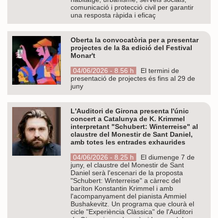
comunicació i protecció civil per garantir
una resposta ràpida i eficaç
Oberta la convocatòria per a presentar
projectes de la 8a edició del Festival
Monar't
04/06/2026 - 8.56 h
El termini de
presentació de projectes és fins al 29 de
juny
L'Auditori de Girona presenta l'únic
concert a Catalunya de K. Krimmel
interpretant "Schubert: Winterreise" al
claustre del Monestir de Sant Daniel,
amb totes les entrades exhaurides
04/06/2026 - 8.25 h
El diumenge 7 de
juny, el claustre del Monestir de Sant
Daniel serà l'escenari de la proposta
"Schubert: Winterreise" a càrrec del
baríton Konstantin Krimmel i amb
l'acompanyament del pianista Ammiel
Bushakevitz. Un programa que clourà el
cicle "Experiència Clàssica" de l'Auditori