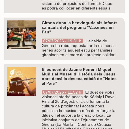
sistema de projectors de llum LED que
es podrà col·locar en diferents espais
Girona dona la benvinguda als infants
sahrauís del programa “Vacances en
Pau”
07/07/2026 - 19.51 h
L’alcalde de
Girona ha rebut aquesta tarda els nens i
nenes acollits aquest estiu per famílies
gironines en el marc del projecte solidari
El concert de Jaume Ferrer i Miquel
Muñiz al Museu d’Història dels Jueus
obre demà la desena edició de “Notes
al Parc”
07/07/2026 - 11.52 h
El duet de violí i
violoncel oferirà peces de Kódaly i Ravel.
Fins al 26 d’agost, el cicle fomenta la
cultura de proximitat i acosta nous
públics a la música, a més de reforçar la
difusió i el suport a la creació local. La
iniciativa conjunta de l’Ajuntament de
Girona (La Marfà – Centre de Creació
Musical) i l’Auditori de Girona té lloc en