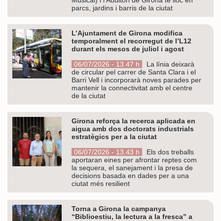
parcs, jardins i barris de la ciutat
L’Ajuntament de Girona modifica
temporalment el recorregut de l’L12
durant els mesos de juliol i agost
06/07/2026 - 13.47 h
La línia deixarà
de circular pel carrer de Santa Clara i el
Barri Vell i incorporarà noves parades per
mantenir la connectivitat amb el centre
de la ciutat
Girona reforça la recerca aplicada en
aigua amb dos doctorats industrials
estratègics per a la ciutat
06/07/2026 - 13.43 h
Els dos treballs
aportaran eines per afrontar reptes com
la sequera, el sanejament i la presa de
decisions basada en dades per a una
ciutat més resilient
Torna a Girona la campanya
“Biblioestiu, la lectura a la fresca” a