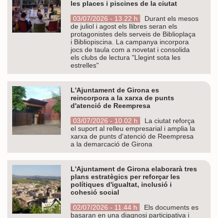
les places i piscines de la ciutat
03/07/2026 - 13.22 h
Durant els mesos
de juliol i agost els llibres seran els
protagonistes dels serveis de Biblioplaça
i Bibliopiscina. La campanya incorpora
jocs de taula com a novetat i consolida
els clubs de lectura "Llegint sota les
estrelles"
L'Ajuntament de Girona es
reincorpora a la xarxa de punts
d'atenció de Reempresa
03/07/2026 - 10.02 h
La ciutat reforça
el suport al relleu empresarial i amplia la
xarxa de punts d'atenció de Reempresa
a la demarcació de Girona
L'Ajuntament de Girona elaborarà tres
plans estratègics per reforçar les
polítiques d'igualtat, inclusió i
cohesió social
02/07/2026 - 11.44 h
Els documents es
basaran en una diagnosi participativa i