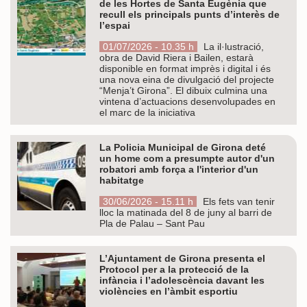
de les Hortes de Santa Eugènia que
recull els principals punts d’interès de
l’espai
01/07/2026 - 10.35 h
La il·lustració,
obra de David Riera i Bailen, estarà
disponible en format imprès i digital i és
una nova eina de divulgació del projecte
“Menja’t Girona”. El dibuix culmina una
vintena d’actuacions desenvolupades en
el marc de la iniciativa
La Policia Municipal de Girona deté
un home com a presumpte autor d'un
robatori amb força a l'interior d'un
habitatge
30/06/2026 - 15.11 h
Els fets van tenir
lloc la matinada del 8 de juny al barri de
Pla de Palau – Sant Pau
L’Ajuntament de Girona presenta el
Protocol per a la protecció de la
infància i l’adolescència davant les
violències en l’àmbit esportiu