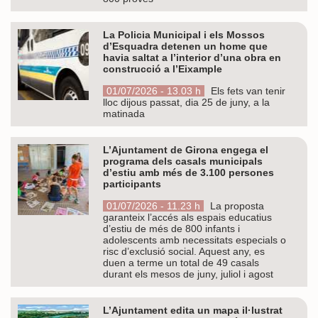
La Policia Municipal i els Mossos
d’Esquadra detenen un home que
havia saltat a l’interior d’una obra en
construcció a l’Eixample
01/07/2026 - 13.03 h
Els fets van tenir
lloc dijous passat, dia 25 de juny, a la
matinada
L’Ajuntament de Girona engega el
programa dels casals municipals
d’estiu amb més de 3.100 persones
participants
01/07/2026 - 11.23 h
La proposta
garanteix l’accés als espais educatius
d’estiu de més de 800 infants i
adolescents amb necessitats especials o
risc d’exclusió social. Aquest any, es
duen a terme un total de 49 casals
durant els mesos de juny, juliol i agost
L’Ajuntament edita un mapa il·lustrat