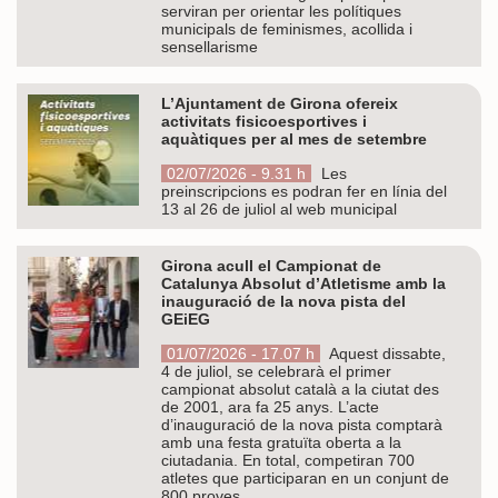
serviran per orientar les polítiques
municipals de feminismes, acollida i
sensellarisme
L’Ajuntament de Girona ofereix
activitats fisicoesportives i
aquàtiques per al mes de setembre
02/07/2026 - 9.31 h
Les
preinscripcions es podran fer en línia del
13 al 26 de juliol al web municipal
Girona acull el Campionat de
Catalunya Absolut d’Atletisme amb la
inauguració de la nova pista del
GEiEG
01/07/2026 - 17.07 h
Aquest dissabte,
4 de juliol, se celebrarà el primer
campionat absolut català a la ciutat des
de 2001, ara fa 25 anys. L’acte
d’inauguració de la nova pista comptarà
amb una festa gratuïta oberta a la
ciutadania. En total, competiran 700
atletes que participaran en un conjunt de
800 proves