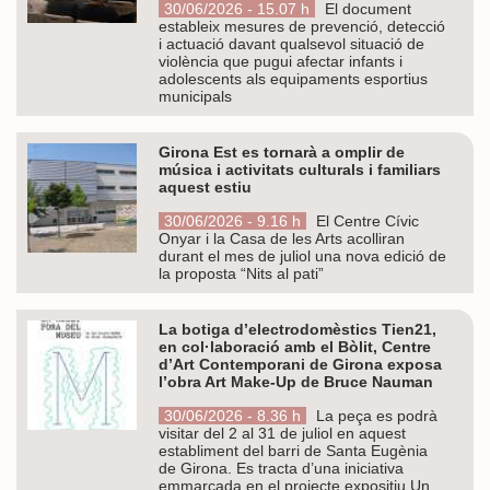
30/06/2026 - 15.07 h
El document
estableix mesures de prevenció, detecció
i actuació davant qualsevol situació de
violència que pugui afectar infants i
adolescents als equipaments esportius
municipals
Girona Est es tornarà a omplir de
música i activitats culturals i familiars
aquest estiu
30/06/2026 - 9.16 h
El Centre Cívic
Onyar i la Casa de les Arts acolliran
durant el mes de juliol una nova edició de
la proposta “Nits al pati”
La botiga d’electrodomèstics Tien21,
en col·laboració amb el Bòlit, Centre
d’Art Contemporani de Girona exposa
l’obra Art Make-Up de Bruce Nauman
30/06/2026 - 8.36 h
La peça es podrà
visitar del 2 al 31 de juliol en aquest
establiment del barri de Santa Eugènia
de Girona. Es tracta d’una iniciativa
emmarcada en el projecte expositiu Un