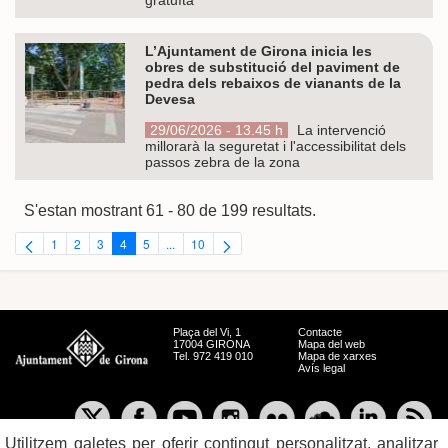
L’Ajuntament de Girona inicia les
obres de substitució del paviment de
pedra dels rebaixos de vianants de la
Devesa
29/06/2026 - 13.45 h
La intervenció
millorarà la seguretat i l'accessibilitat dels
passos zebra de la zona
S'estan mostrant 61 - 80 de 199 resultats.
1
2
3
4
5
...
10
Pàgina
Pàgina
Pàgina
Pàgina
Pàgina
Pàgines intermèdies Utilitzeu TAB per navegar.
Pàgina
Plaça del Vi, 1
Contacte
17004 GIRONA
Mapa del web
Tel. 972 419 010
Mapa de xarxes
Avís legal
Utilitzem galetes per oferir contingut personalitzat, analitzar