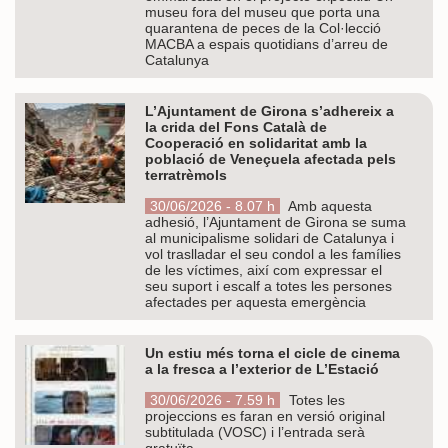
museu fora del museu que porta una
quarantena de peces de la Col·lecció
MACBA a espais quotidians d’arreu de
Catalunya
L’Ajuntament de Girona s’adhereix a
la crida del Fons Català de
Cooperació en solidaritat amb la
població de Veneçuela afectada pels
terratrèmols
30/06/2026 - 8.07 h
Amb aquesta
adhesió, l’Ajuntament de Girona se suma
al municipalisme solidari de Catalunya i
vol traslladar el seu condol a les famílies
de les víctimes, així com expressar el
seu suport i escalf a totes les persones
afectades per aquesta emergència
Un estiu més torna el cicle de cinema
a la fresca a l’exterior de L’Estació
30/06/2026 - 7.59 h
Totes les
projeccions es faran en versió original
subtitulada (VOSC) i l’entrada serà
gratuïta