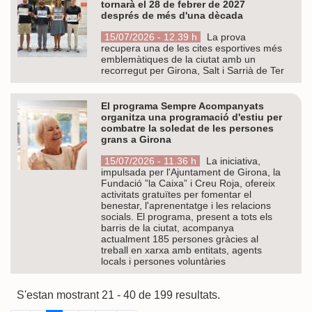
tornarà el 28 de febrer de 2027
després de més d'una dècada
15/07/2026 - 12.39 h
La prova
recupera una de les cites esportives més
emblemàtiques de la ciutat amb un
recorregut per Girona, Salt i Sarrià de Ter
El programa Sempre Acompanyats
organitza una programació d'estiu per
combatre la soledat de les persones
grans a Girona
15/07/2026 - 11.36 h
La iniciativa,
impulsada per l'Ajuntament de Girona, la
Fundació ”la Caixa” i Creu Roja, ofereix
activitats gratuïtes per fomentar el
benestar, l'aprenentatge i les relacions
socials. El programa, present a tots els
barris de la ciutat, acompanya
actualment 185 persones gràcies al
treball en xarxa amb entitats, agents
locals i persones voluntàries
S'estan mostrant 21 - 40 de 199 resultats.