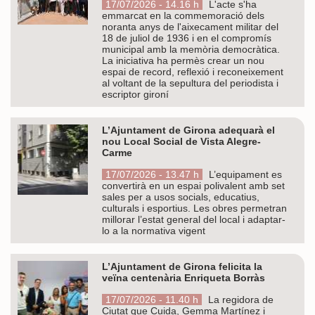
17/07/2026 - 14.16 h
L'acte s'ha
emmarcat en la commemoració dels
noranta anys de l'aixecament militar del
18 de juliol de 1936 i en el compromís
municipal amb la memòria democràtica.
La iniciativa ha permès crear un nou
espai de record, reflexió i reconeixement
al voltant de la sepultura del periodista i
escriptor gironí
L’Ajuntament de Girona adequarà el
nou Local Social de Vista Alegre-
Carme
17/07/2026 - 13.47 h
L’equipament es
convertirà en un espai polivalent amb set
sales per a usos socials, educatius,
culturals i esportius. Les obres permetran
millorar l’estat general del local i adaptar-
lo a la normativa vigent
L’Ajuntament de Girona felicita la
veïna centenària Enriqueta Borràs
17/07/2026 - 11.40 h
La regidora de
Ciutat que Cuida, Gemma Martínez i