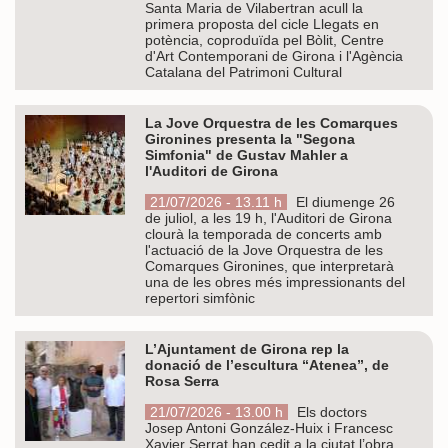
Santa Maria de Vilabertran acull la
primera proposta del cicle Llegats en
potència, coproduïda pel Bòlit, Centre
d'Art Contemporani de Girona i l'Agència
Catalana del Patrimoni Cultural
La Jove Orquestra de les Comarques
Gironines presenta la "Segona
Simfonia" de Gustav Mahler a
l'Auditori de Girona
21/07/2026 - 13.11 h
El diumenge 26
de juliol, a les 19 h, l'Auditori de Girona
clourà la temporada de concerts amb
l'actuació de la Jove Orquestra de les
Comarques Gironines, que interpretarà
una de les obres més impressionants del
repertori simfònic
L’Ajuntament de Girona rep la
donació de l’escultura “Atenea”, de
Rosa Serra
21/07/2026 - 13.00 h
Els doctors
Josep Antoni González-Huix i Francesc
Xavier Serrat han cedit a la ciutat l’obra