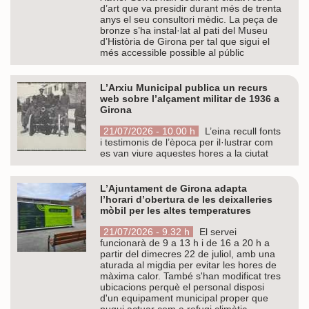
d’art que va presidir durant més de trenta
anys el seu consultori mèdic. La peça de
bronze s’ha instal·lat al pati del Museu
d’Història de Girona per tal que sigui el
més accessible possible al públic
L’Arxiu Municipal publica un recurs
web sobre l’alçament militar de 1936 a
Girona
21/07/2026 - 10.00 h
L’eina recull fonts
i testimonis de l’època per il·lustrar com
es van viure aquestes hores a la ciutat
L’Ajuntament de Girona adapta
l’horari d’obertura de les deixalleries
mòbil per les altes temperatures
21/07/2026 - 9.32 h
El servei
funcionarà de 9 a 13 h i de 16 a 20 h a
partir del dimecres 22 de juliol, amb una
aturada al migdia per evitar les hores de
màxima calor. També s'han modificat tres
ubicacions perquè el personal disposi
d'un equipament municipal proper que
pugui actuar com a refugi climàtic