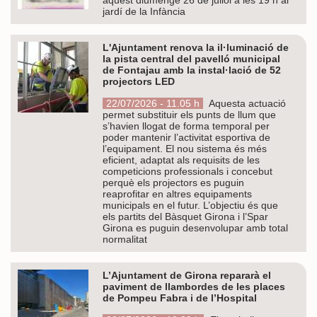
jardí de la Infància
L'Ajuntament renova la il·luminació de
la pista central del pavelló municipal
de Fontajau amb la instal·lació de 52
projectors LED
22/07/2026 - 11.05 h
Aquesta actuació
permet substituir els punts de llum que
s’havien llogat de forma temporal per
poder mantenir l’activitat esportiva de
l’equipament. El nou sistema és més
eficient, adaptat als requisits de les
competicions professionals i concebut
perquè els projectors es puguin
reaprofitar en altres equipaments
municipals en el futur. L’objectiu és que
els partits del Bàsquet Girona i l’Spar
Girona es puguin desenvolupar amb total
normalitat
L’Ajuntament de Girona repararà el
paviment de llambordes de les places
de Pompeu Fabra i de l’Hospital