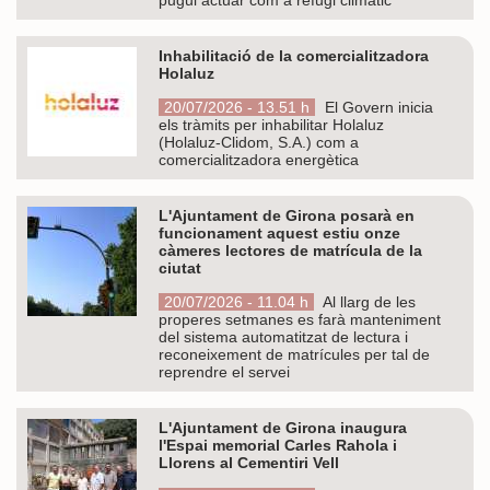
Inhabilitació de la comercialitzadora
Holaluz
20/07/2026 - 13.51 h
El Govern inicia
els tràmits per inhabilitar Holaluz
(Holaluz-Clidom, S.A.) com a
comercialitzadora energètica
L'Ajuntament de Girona posarà en
funcionament aquest estiu onze
càmeres lectores de matrícula de la
ciutat
20/07/2026 - 11.04 h
Al llarg de les
properes setmanes es farà manteniment
del sistema automatitzat de lectura i
reconeixement de matrícules per tal de
reprendre el servei
L'Ajuntament de Girona inaugura
l'Espai memorial Carles Rahola i
Llorens al Cementiri Vell