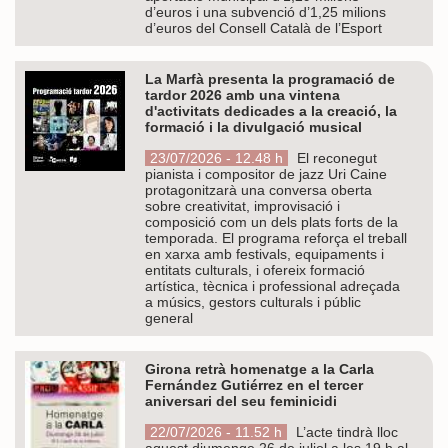
d’euros i una subvenció d’1,25 milions
d’euros del Consell Català de l’Esport
La Marfà presenta la programació de
tardor 2026 amb una vintena
d'activitats dedicades a la creació, la
formació i la divulgació musical
23/07/2026 - 12.48 h
El reconegut
pianista i compositor de jazz Uri Caine
protagonitzarà una conversa oberta
sobre creativitat, improvisació i
composició com un dels plats forts de la
temporada. El programa reforça el treball
en xarxa amb festivals, equipaments i
entitats culturals, i ofereix formació
artística, tècnica i professional adreçada
a músics, gestors culturals i públic
general
Girona retrà homenatge a la Carla
Fernández Gutiérrez en el tercer
aniversari del seu feminicidi
22/07/2026 - 11.52 h
L’acte tindrà lloc
aquest diumenge 26 de juliol a les 19 h al