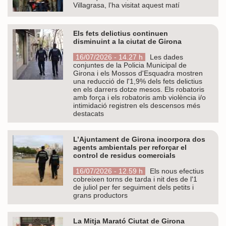
Villagrasa, l’ha visitat aquest matí
Els fets delictius continuen
disminuint a la ciutat de Girona
16/07/2026 - 14.27 h
Les dades
conjuntes de la Policia Municipal de
Girona i els Mossos d'Esquadra mostren
una reducció de l'1,9% dels fets delictius
en els darrers dotze mesos. Els robatoris
amb força i els robatoris amb violència i/o
intimidació registren els descensos més
destacats
L’Ajuntament de Girona incorpora dos
agents ambientals per reforçar el
control de residus comercials
16/07/2026 - 12.59 h
Els nous efectius
cobreixen torns de tarda i nit des de l'1
de juliol per fer seguiment dels petits i
grans productors
La Mitja Marató Ciutat de Girona