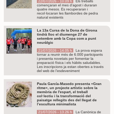
22/07/2026 - 10.09 h
Els treballs
començaran el mes d’agost i duraran
quatre mesos. Es recuperaran i
recol·locaran les llambordes de pedra
natural existents
La 13a Cursa de la Dona de Girona
tindrà lloc el diumenge 27 de
setembre amb la Copa com a punt
neuràlgic
21/07/2026 - 14.05 h
La prova espera
tornar a reunir més de 6.000 participants
i presenta novetats per fomentar la
preparació física i els hàbits saludables.
Les inscripcions ja estan obertes a través
del web de l’esdeveniment
Paula García-Masedo presenta «Gran
ritme», un projecte artístic sobre la
memòria de l'espart, el treball
col·lectiu i la transformació del
paisatge rellegits des del llegat de
l’escultura minimalista
21/07/2026 - 13.26 h
La Canònica de