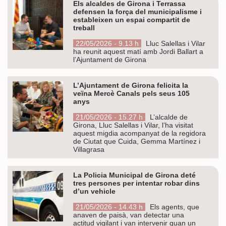
Els alcaldes de Girona i Terrassa
defensen la força del municipalisme i
estableixen un espai compartit de
treball
22/05/2026 - 9.13 h
Lluc Salellas i Vilar
ha reunit aquest matí amb Jordi Ballart a
l’Ajuntament de Girona
L’Ajuntament de Girona felicita la
veïna Mercè Canals pels seus 105
anys
21/05/2026 - 15.27 h
L’alcalde de
Girona, Lluc Salellas i Vilar, l’ha visitat
aquest migdia acompanyat de la regidora
de Ciutat que Cuida, Gemma Martínez i
Villagrasa
La Policia Municipal de Girona deté
tres persones per intentar robar dins
d’un vehicle
21/05/2026 - 14.43 h
Els agents, que
anaven de paisà, van detectar una
actitud vigilant i van intervenir quan un