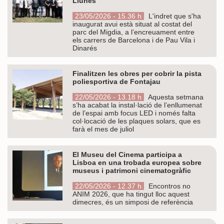
Llunes
23/05/2026 - 15.36 h
L'indret que s'ha
inaugurat avui està situat al costat del
parc del Migdia, a l’encreuament entre
els carrers de Barcelona i de Pau Vila i
Dinarés
Finalitzen les obres per cobrir la pista
poliesportiva de Fontajau
22/05/2026 - 13.18 h
Aquesta setmana
s’ha acabat la instal·lació de l’enllumenat
de l’espai amb focus LED i només falta
col·locació de les plaques solars, que es
farà el mes de juliol
El Museu del Cinema participa a
Lisboa en una trobada europea sobre
museus i patrimoni cinematogràfic
22/05/2026 - 12.37 h
Encontros no
ANIM 2026, que ha tingut lloc aquest
dimecres, és un simposi de referència