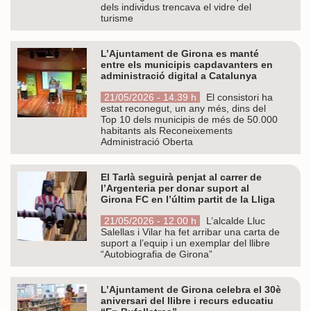
dels individus trencava el vidre del
turisme
L’Ajuntament de Girona es manté
entre els municipis capdavanters en
administració digital a Catalunya
21/05/2026 - 14.39 h
El consistori ha
estat reconegut, un any més, dins del
Top 10 dels municipis de més de 50.000
habitants als Reconeixements
Administració Oberta
El Tarlà seguirà penjat al carrer de
l’Argenteria per donar suport al
Girona FC en l’últim partit de la Lliga
21/05/2026 - 12.00 h
L’alcalde Lluc
Salellas i Vilar ha fet arribar una carta de
suport a l’equip i un exemplar del llibre
“Autobiografia de Girona”
L’Ajuntament de Girona celebra el 30è
aniversari del llibre i recurs educatiu