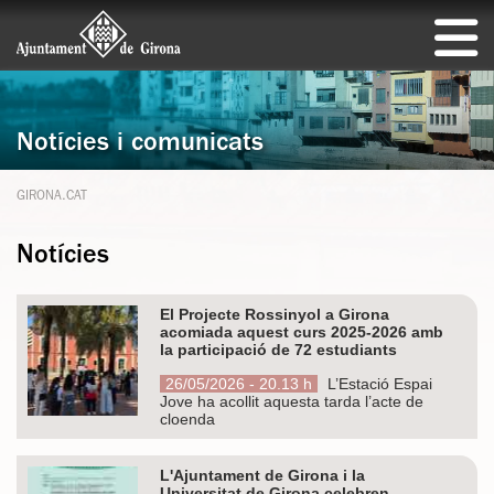
Notícies i comunicats
GIRONA.CAT
Notícies
El Projecte Rossinyol a Girona
acomiada aquest curs 2025-2026 amb
la participació de 72 estudiants
26/05/2026 - 20.13 h
L’Estació Espai
Jove ha acollit aquesta tarda l’acte de
cloenda
L'Ajuntament de Girona i la
Universitat de Girona celebren