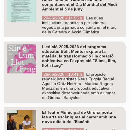
conjuntament el Dia Mundial del Medi
Ambient el 5 de juny
26/05/2026 - 14.55 h
Les dues
institucions organitzen per primera
vegada una jornada conjunta en el marc
de la Càtedra d'Acció Climàtica
L’edició 2025-2026 del programa
educatiu Bòlit Mentor explora la
matèria, la transformació i la creació
col·lectiva en l’exposició "Slime, llim,
llot i fang"
26/05/2026 - 13.41 h
El projecte
reuneix les artistes Neus Frigola Bagué,
Agustín Ortiz Herrera i Martina Rogers
Manzano en una proposta educativa i
expositiva desenvolupada amb alumnat
de Girona i Banyoles
El Teatre Municipal de Girona porta
les arts escèniques al carrer amb una
nova edició de l’Escènit