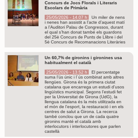
Concurs de Jocs Florals i Literaris
Escolars de Primària
25/05/2026 - 14.07 h
Un miler de nens
i nenes han assistit a l’acte d’aquest matí
a l’Auditori Palau de Congressos, durant
el qual s’han donat també els guardons
del 25è Concurs de Punts de Llibre i del
5è Concurs de Recomanacions Literàries
Un 60,7% de gironins i gironines usa
habitualment el català
25/05/2026 - 13.52 h
El percentatge
suma l’ús únic i l´ús combinat amb altres
llengües. Girona és la primera ciutat
catalana que encarrega un estudi d’usos
lingüístics municipal. Segons l’estudi fet
per la Universitat de Girona (UdG), la
llengua catalana és la més utilitzada en
el món de l’esport, la restauració i en els
centres de salut a Girona. La recerca
també conclou que un de cada quatre
gironins manté el català amb
interlocutors i interlocutores que parlen
castellà