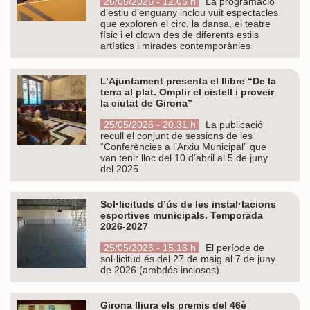
26/05/2026 - 12.05 h
La programació
d’estiu d’enguany inclou vuit espectacles
que exploren el circ, la dansa, el teatre
físic i el clown des de diferents estils
artístics i mirades contemporànies
L’Ajuntament presenta el llibre “De la
terra al plat. Omplir el cistell i proveir
la ciutat de Girona”
25/05/2026 - 20.31 h
La publicació
recull el conjunt de sessions de les
“Conferències a l’Arxiu Municipal” que
van tenir lloc del 10 d’abril al 5 de juny
del 2025
Sol·licituds d’ús de les instal·lacions
esportives municipals. Temporada
2026-2027
25/05/2026 - 15.16 h
El període de
sol·licitud és del 27 de maig al 7 de juny
de 2026 (ambdós inclosos).
Girona lliura els premis del 46è