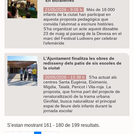
“En Bufalletres”
21/05/2026 - 9.05 h
Més de 18.000
infants de la ciutat han participat en
aquesta proposta pedagògica que
convida l’alumnat a escriure històries.
S’ha organitzat un acte aquest dissabte
23 de maig al passeig de la Devesa en el
marc del Festival Ludivers per celebrar
l’efemèride
L’Ajuntament finalitza les obres de
redisseny dels patis de sis escoles de
la ciutat
20/05/2026 - 13.38 h
S’ha actuat als
centres Santa Eugènia, Eiximenis,
Migdia, Taialà, Pericot i Vila-roja. La
proposta, que forma part del projecte de
renaturalització de la trama urbana
GiroNat, busca naturalitzar el principal
espai de lleure dels infants durant la
jornada escolar
S'estan mostrant 161 - 180 de 199 resultats.