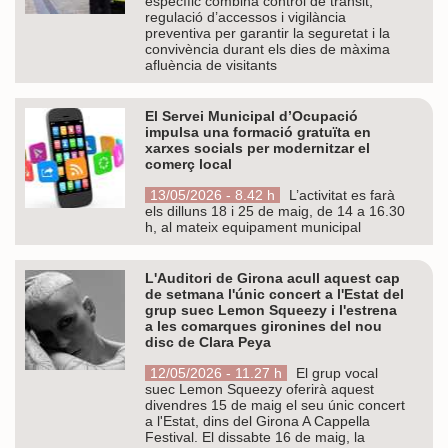
específic combina control de trànsit,
regulació d’accessos i vigilància
preventiva per garantir la seguretat i la
convivència durant els dies de màxima
afluència de visitants
El Servei Municipal d’Ocupació
impulsa una formació gratuïta en
xarxes socials per modernitzar el
comerç local
13/05/2026 - 8.42 h
L’activitat es farà
els dilluns 18 i 25 de maig, de 14 a 16.30
h, al mateix equipament municipal
L'Auditori de Girona acull aquest cap
de setmana l'únic concert a l'Estat del
grup suec Lemon Squeezy i l'estrena
a les comarques gironines del nou
disc de Clara Peya
12/05/2026 - 11.27 h
El grup vocal
suec Lemon Squeezy oferirà aquest
divendres 15 de maig el seu únic concert
a l'Estat, dins del Girona A Cappella
Festival. El dissabte 16 de maig, la