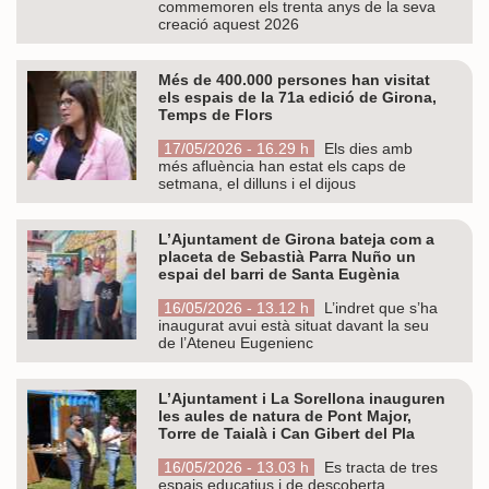
commemoren els trenta anys de la seva
creació aquest 2026
Més de 400.000 persones han visitat
els espais de la 71a edició de Girona,
Temps de Flors
17/05/2026 - 16.29 h
Els dies amb
més afluència han estat els caps de
setmana, el dilluns i el dijous
L’Ajuntament de Girona bateja com a
placeta de Sebastià Parra Nuño un
espai del barri de Santa Eugènia
16/05/2026 - 13.12 h
L’indret que s’ha
inaugurat avui està situat davant la seu
de l’Ateneu Eugenienc
L’Ajuntament i La Sorellona inauguren
les aules de natura de Pont Major,
Torre de Taialà i Can Gibert del Pla
16/05/2026 - 13.03 h
Es tracta de tres
espais educatius i de descoberta