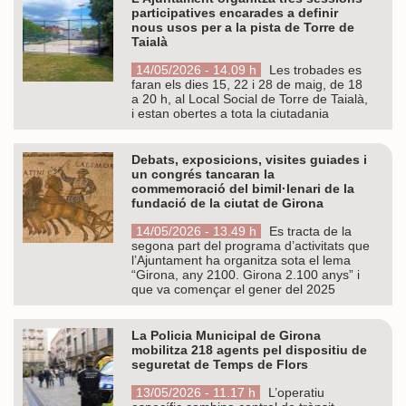
participatives encarades a definir
nous usos per a la pista de Torre de
Taialà
14/05/2026 - 14.09 h
Les trobades es
faran els dies 15, 22 i 28 de maig, de 18
a 20 h, al Local Social de Torre de Taialà,
i estan obertes a tota la ciutadania
Debats, exposicions, visites guiades i
un congrés tancaran la
commemoració del bimil·lenari de la
fundació de la ciutat de Girona
14/05/2026 - 13.49 h
Es tracta de la
segona part del programa d’activitats que
l’Ajuntament ha organitza sota el lema
“Girona, any 2100. Girona 2.100 anys” i
que va començar el gener del 2025
La Policia Municipal de Girona
mobilitza 218 agents pel dispositiu de
seguretat de Temps de Flors
13/05/2026 - 11.17 h
L’operatiu