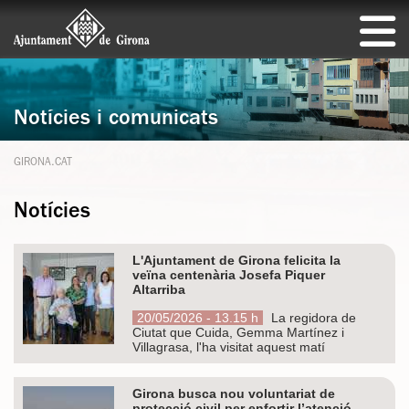
Notícies i comunicats
GIRONA.CAT
Notícies
L'Ajuntament de Girona felicita la
veïna centenària Josefa Piquer
Altarriba
20/05/2026 - 13.15 h
La regidora de
Ciutat que Cuida, Gemma Martínez i
Villagrasa, l'ha visitat aquest matí
Girona busca nou voluntariat de
protecció civil per enfortir l’atenció