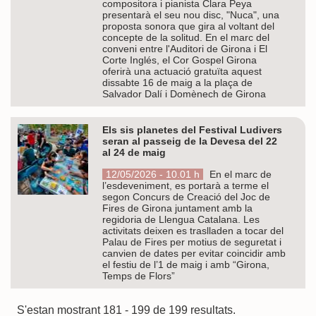
compositora i pianista Clara Peya
presentarà el seu nou disc, "Nuca", una
proposta sonora que gira al voltant del
concepte de la solitud. En el marc del
conveni entre l'Auditori de Girona i El
Corte Inglés, el Cor Gospel Girona
oferirà una actuació gratuïta aquest
dissabte 16 de maig a la plaça de
Salvador Dalí i Domènech de Girona
Els sis planetes del Festival Ludivers
seran al passeig de la Devesa del 22
al 24 de maig
12/05/2026 - 10.01 h
En el marc de
l’esdeveniment, es portarà a terme el
segon Concurs de Creació del Joc de
Fires de Girona juntament amb la
regidoria de Llengua Catalana. Les
activitats deixen es traslladen a tocar del
Palau de Fires per motius de seguretat i
canvien de dates per evitar coincidir amb
el festiu de l’1 de maig i amb “Girona,
Temps de Flors”
S'estan mostrant 181 - 199 de 199 resultats.