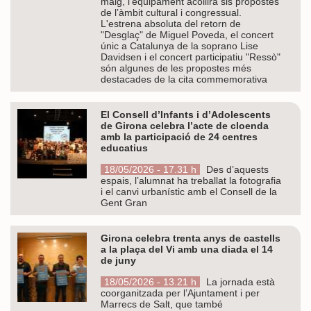
maig, l’equipament acollirà sis propostes
de l’àmbit cultural i congressual.
L'estrena absoluta del retorn de
"Desglaç" de Miguel Poveda, el concert
únic a Catalunya de la soprano Lise
Davidsen i el concert participatiu "Ressò"
són algunes de les propostes més
destacades de la cita commemorativa
El Consell d’Infants i d’Adolescents
de Girona celebra l’acte de cloenda
amb la participació de 24 centres
educatius
18/05/2026 - 17.31 h
Des d’aquests
espais, l’alumnat ha treballat la fotografia
i el canvi urbanístic amb el Consell de la
Gent Gran
Girona celebra trenta anys de castells
a la plaça del Vi amb una diada el 14
de juny
18/05/2026 - 13.21 h
La jornada està
coorganitzada per l’Ajuntament i per
Marrecs de Salt, que també