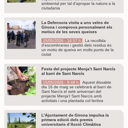
ambiental per tal d’apropar la natura a la
ciutadania
La Defensora visita a uns veïns de
Girona i comprova personalment els
motius de les seves queixes
15/05/2026 - 14.57 h
La recollida
d’escombraries i gestió dels residus és
un motiu de queixa en molts punts de la
ciutat
Festa del projecte Menja’t Sant Narcís
al barri de Sant Narcís
15/05/2026 - 9.48 h
Aquest dissabte
dia 16 de maig se celebrarà al barri de
Sant Narcís el setè aniversari del
projecte Menja’t Sant Narcís amb
activitats i una plantada col·lectiva
L’Ajuntament de Girona impulsa la
primera edició dels premis
universitaris d’Acció Climàtica