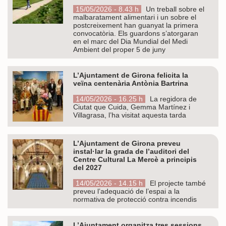
15/05/2026 - 8.43 h
Un treball sobre el
malbaratament alimentari i un sobre el
postcreixement han guanyat la primera
convocatòria. Els guardons s’atorgaran
en el marc del Dia Mundial del Medi
Ambient del proper 5 de juny
L’Ajuntament de Girona felicita la
veïna centenària Antònia Bartrina
14/05/2026 - 16.25 h
La regidora de
Ciutat que Cuida, Gemma Martínez i
Villagrasa, l’ha visitat aquesta tarda
L’Ajuntament de Girona preveu
instal·lar la grada de l’auditori del
Centre Cultural La Mercè a principis
del 2027
14/05/2026 - 14.15 h
El projecte també
preveu l’adequació de l’espai a la
normativa de protecció contra incendis
L’Ajuntament organitza tres sessions