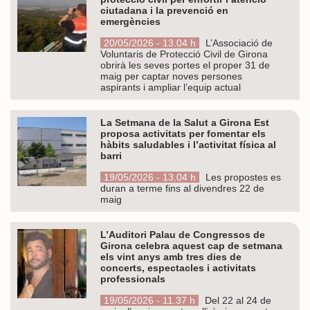
ciutadana i la prevenció en
emergències
20/05/2026 - 13.04 h
L’Associació de
Voluntaris de Protecció Civil de Girona
obrirà les seves portes el proper 31 de
maig per captar noves persones
aspirants i ampliar l’equip actual
La Setmana de la Salut a Girona Est
proposa activitats per fomentar els
hàbits saludables i l’activitat física al
barri
19/05/2026 - 13.04 h
Les propostes es
duran a terme fins al divendres 22 de
maig
L’Auditori Palau de Congressos de
Girona celebra aquest cap de setmana
els vint anys amb tres dies de
concerts, espectacles i activitats
professionals
19/05/2026 - 11.37 h
Del 22 al 24 de