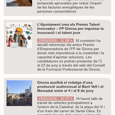
temporals aprovades per reduir l’import
de les factures energètiques de les
persones consumidores
L’Ajuntament crea els Premis Talent
Innovador – FP Girona per impulsar la
innovació i el talent jove
29/05/2026 - 11.08 h
El consistori ha
decidit reformular els antics Premis
d’Emprenedoria de l’FP de Girona per
donar més importància a la creativitat i la
capacitat d’aportar solucions. Les
candidatures es podran presentar de l’1
al 23 de juny a través del web del Consell
de la Formació Professional de Girona
Girona acollirà el rodatge d’una
producció audiovisual al Barri Vell i el
Mercadal entre el 4 i el 8 de juny
29/05/2026 - 10.37 h
Hi haurà talls de
trànsit de vehicles principalment a
l’entorn de la Catedral, de la plaça del Vi i
d’un tram del carrer de Santa Clara. Es
garantirà l’accés dels veïns i veïnes als