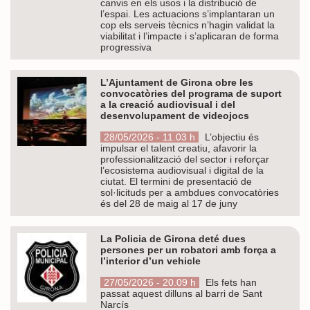
canvis en els usos i la distribució de
l’espai. Les actuacions s’implantaran un
cop els serveis tècnics n’hagin validat la
viabilitat i l’impacte i s’aplicaran de forma
progressiva
L’Ajuntament de Girona obre les
convocatòries del programa de suport
a la creació audiovisual i del
desenvolupament de videojocs
28/05/2026 - 11.03 h
L’objectiu és
impulsar el talent creatiu, afavorir la
professionalització del sector i reforçar
l’ecosistema audiovisual i digital de la
ciutat. El termini de presentació de
sol·licituds per a ambdues convocatòries
és del 28 de maig al 17 de juny
La Policia de Girona deté dues
persones per un robatori amb força a
l’interior d’un vehicle
27/05/2026 - 20.09 h
Els fets han
passat aquest dilluns al barri de Sant
Narcís