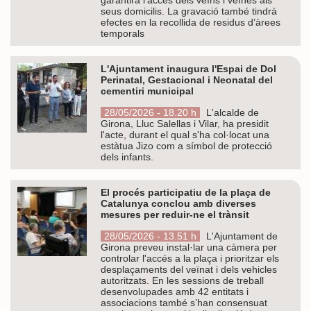
seus domicilis. La gravació també tindrà
efectes en la recollida de residus d’àrees
temporals
L'Ajuntament inaugura l'Espai de Dol
Perinatal, Gestacional i Neonatal del
cementiri municipal
28/05/2026 - 18.20 h
L'alcalde de
Girona, Lluc Salellas i Vilar, ha presidit
l'acte, durant el qual s'ha col·locat una
estàtua Jizo com a símbol de protecció
dels infants.
El procés participatiu de la plaça de
Catalunya conclou amb diverses
mesures per reduir-ne el trànsit
28/05/2026 - 13.51 h
L'Ajuntament de
Girona preveu instal·lar una càmera per
controlar l'accés a la plaça i prioritzar els
desplaçaments del veïnat i dels vehicles
autoritzats. En les sessions de treball
desenvolupades amb 42 entitats i
associacions també s’han consensuat