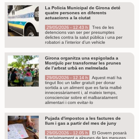
La Policia Municipal de Girona deté
quatre persones en diferents
actuacions a la ciutat
29/05/2026 - 12.43 h
Tres de les
detencions van ser per presumptes
delictes contra la salut pública i una per
robatori a l’interior d’un vehicle
Girona organitza una espigolada a
Montjuïc per transformar les prunes
de l’arbrat urbà en melmelada
29/05/2026 - 12.14 h
Aquest matí ha
tingut lloc un taller gratuït per donar
sortida a un aliment que es faria malbé
innecessàriament i, al mateix temps,
conscienciar sobre el malbaratament
alimentari i com evitar-lo
Pujada d'impostos a les factures de
llum i gas a partir del mes de juny
29/05/2026 - 12.05 h
El Govern posarà
fi pròximament a algunes de les mesures