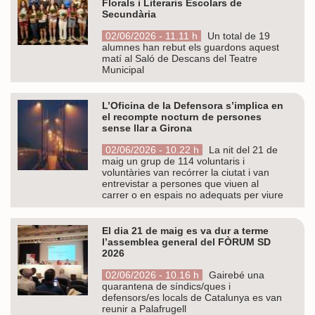
Florals i Literaris Escolars de
Secundària
02/06/2026 - 11.11 h
Un total de 19
alumnes han rebut els guardons aquest
matí al Saló de Descans del Teatre
Municipal
L’Oficina de la Defensora s’implica en
el recompte nocturn de persones
sense llar a Girona
02/06/2026 - 10.22 h
La nit del 21 de
maig un grup de 114 voluntaris i
voluntàries van recórrer la ciutat i van
entrevistar a persones que viuen al
carrer o en espais no adequats per viure
El dia 21 de maig es va dur a terme
l’assemblea general del FÒRUM SD
2026
02/06/2026 - 10.16 h
Gairebé una
quarantena de síndics/ques i
defensors/es locals de Catalunya es van
reunir a Palafrugell