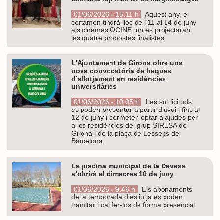
01/06/2026 - 15.11 h
Aquest any, el
certamen tindrà lloc de l’11 al 14 de juny
als cinemes OCINE, on es projectaran
les quatre propostes finalistes
L’Ajuntament de Girona obre una
nova convocatòria de beques
d’allotjament en residències
universitàries
01/06/2026 - 10.05 h
Les sol·licituds
es poden presentar a partir d’avui i fins al
12 de juny i permeten optar a ajudes per
a les residències del grup SIRESA de
Girona i de la plaça de Lesseps de
Barcelona
La piscina municipal de la Devesa
s’obrirà el dimecres 10 de juny
01/06/2026 - 9.46 h
Els abonaments
de la temporada d’estiu ja es poden
tramitar i cal fer-los de forma presencial