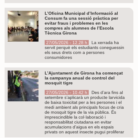
L’Oficina Municipal d’Informació al
Consum fa una sessió pràctica per
evitar fraus i problemes en les
compres als alumnes de l’Escola
Tècnica Girona
27/05/2026 - 12.28 h
La xerrada ha
servit perquè els estudiants coneguessin
els seus drets com a persones
consumidores
L’Ajuntament de Girona ha començat
la campanya anual de control del
mosquit tigre
27/05/2026 - 10.42 h
Des d’ara fins al
setembre s’aplicarà un producte larvicida
de baixa toxicitat per a les persones i el
medi ambient als principals focus de cria
de mosquit tigre de la via pública. És
imprescindible la col·laboració i
responsabilitat ciutadana en evitar
acumulacions d’aigua en els espais
privats on aquest insecte pugui proliferar