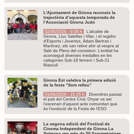
L’Ajuntament de Girona reconeix la
trajectòria d’aquesta temporada de
l’Associació Girona Judo
02/06/2026 - 9.38 h
L’alcalde de
Girona, Lluc Salellas i Vilar, i el regidor
d’Esports i Joventut, Àdam Bertran i
Martínez, els van rebre ahir al vespre al
Saló de Plens del consistori. L’entitat ha
aconseguit diverses medalles en les
categories Sub-18 femení i Sub-21
Masculí
Girona Est celebra la primera edició
de la festa “Som relleu”
01/06/2026 - 15.25 h
Divendres passat
el pati del Centre Cívic Onyar va ser
l’escenari d’aquest acte comunitari que
és l’evolució de la Festa de l’ESO
La segona edició del Festival de
Cinema Independent de Girona La
Setmana rep més de 50 llargmetratges