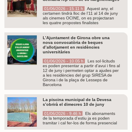
01/06/2026 - 15.11 h
Aquest any, el
certamen tindrà lloc de l’11 al 14 de juny
als cinemes OCINE, on es projectaran
les quatre propostes finalistes
L’Ajuntament de Girona obre una
nova convocatòria de beques
d’allotjament en residències
universitàries
01/06/2026 - 10.05 h
Les sol·licituds
es poden presentar a partir d’avui i fins al
12 de juny i permeten optar a ajudes per
a les residències del grup SIRESA de
Girona i de la plaça de Lesseps de
Barcelona
La piscina municipal de la Devesa
s’obrirà el dimecres 10 de juny
01/06/2026 - 9.46 h
Els abonaments
de la temporada d’estiu ja es poden
tramitar i cal fer-los de forma presencial