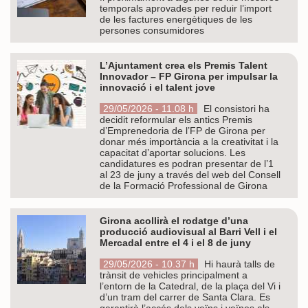
temporals aprovades per reduir l’import
de les factures energètiques de les
persones consumidores
L’Ajuntament crea els Premis Talent
Innovador – FP Girona per impulsar la
innovació i el talent jove
29/05/2026 - 11.08 h
El consistori ha
decidit reformular els antics Premis
d’Emprenedoria de l’FP de Girona per
donar més importància a la creativitat i la
capacitat d’aportar solucions. Les
candidatures es podran presentar de l’1
al 23 de juny a través del web del Consell
de la Formació Professional de Girona
Girona acollirà el rodatge d’una
producció audiovisual al Barri Vell i el
Mercadal entre el 4 i el 8 de juny
29/05/2026 - 10.37 h
Hi haurà talls de
trànsit de vehicles principalment a
l’entorn de la Catedral, de la plaça del Vi i
d’un tram del carrer de Santa Clara. Es
garantirà l’accés dels veïns i veïnes als