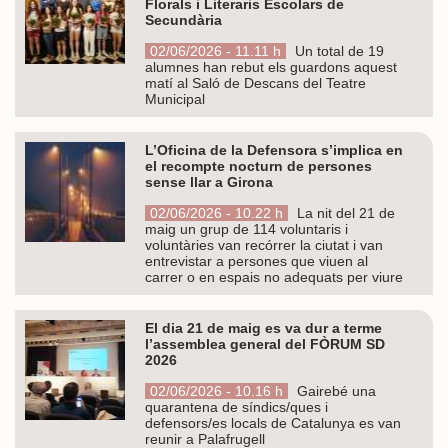
Florals i Literaris Escolars de
Secundària
02/06/2026 - 11.11 h
Un total de 19
alumnes han rebut els guardons aquest
matí al Saló de Descans del Teatre
Municipal
L’Oficina de la Defensora s’implica en
el recompte nocturn de persones
sense llar a Girona
02/06/2026 - 10.22 h
La nit del 21 de
maig un grup de 114 voluntaris i
voluntàries van recórrer la ciutat i van
entrevistar a persones que viuen al
carrer o en espais no adequats per viure
El dia 21 de maig es va dur a terme
l’assemblea general del FÒRUM SD
2026
02/06/2026 - 10.16 h
Gairebé una
quarantena de síndics/ques i
defensors/es locals de Catalunya es van
reunir a Palafrugell