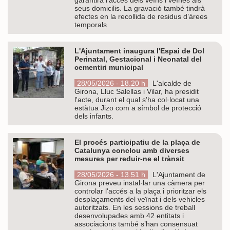
seus domicilis. La gravació també tindrà
efectes en la recollida de residus d’àrees
temporals
L'Ajuntament inaugura l'Espai de Dol
Perinatal, Gestacional i Neonatal del
cementiri municipal
28/05/2026 - 18.20 h
L'alcalde de
Girona, Lluc Salellas i Vilar, ha presidit
l'acte, durant el qual s'ha col·locat una
estàtua Jizo com a símbol de protecció
dels infants.
El procés participatiu de la plaça de
Catalunya conclou amb diverses
mesures per reduir-ne el trànsit
28/05/2026 - 13.51 h
L'Ajuntament de
Girona preveu instal·lar una càmera per
controlar l'accés a la plaça i prioritzar els
desplaçaments del veïnat i dels vehicles
autoritzats. En les sessions de treball
desenvolupades amb 42 entitats i
associacions també s’han consensuat