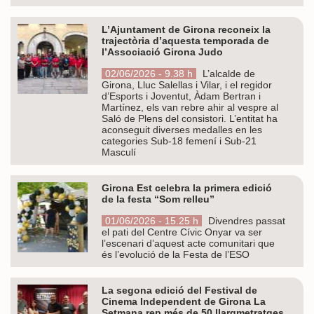
L’Ajuntament de Girona reconeix la
trajectòria d’aquesta temporada de
l’Associació Girona Judo
02/06/2026 - 9.38 h
L’alcalde de
Girona, Lluc Salellas i Vilar, i el regidor
d’Esports i Joventut, Àdam Bertran i
Martínez, els van rebre ahir al vespre al
Saló de Plens del consistori. L’entitat ha
aconseguit diverses medalles en les
categories Sub-18 femení i Sub-21
Masculí
Girona Est celebra la primera edició
de la festa “Som relleu”
01/06/2026 - 15.25 h
Divendres passat
el pati del Centre Cívic Onyar va ser
l’escenari d’aquest acte comunitari que
és l’evolució de la Festa de l’ESO
La segona edició del Festival de
Cinema Independent de Girona La
Setmana rep més de 50 llargmetratges