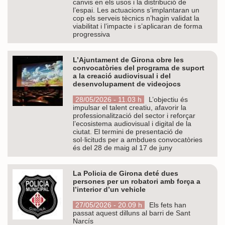
canvis en els usos i la distribució de
l’espai. Les actuacions s’implantaran un
cop els serveis tècnics n’hagin validat la
viabilitat i l’impacte i s’aplicaran de forma
progressiva
L’Ajuntament de Girona obre les
convocatòries del programa de suport
a la creació audiovisual i del
desenvolupament de videojocs
28/05/2026 - 11.03 h
L’objectiu és
impulsar el talent creatiu, afavorir la
professionalització del sector i reforçar
l’ecosistema audiovisual i digital de la
ciutat. El termini de presentació de
sol·licituds per a ambdues convocatòries
és del 28 de maig al 17 de juny
La Policia de Girona deté dues
persones per un robatori amb força a
l’interior d’un vehicle
27/05/2026 - 20.09 h
Els fets han
passat aquest dilluns al barri de Sant
Narcís