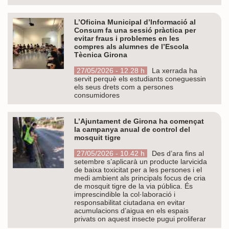
L’Oficina Municipal d’Informació al
Consum fa una sessió pràctica per
evitar fraus i problemes en les
compres als alumnes de l’Escola
Tècnica Girona
27/05/2026 - 12.28 h
La xerrada ha
servit perquè els estudiants coneguessin
els seus drets com a persones
consumidores
L’Ajuntament de Girona ha començat
la campanya anual de control del
mosquit tigre
27/05/2026 - 10.42 h
Des d’ara fins al
setembre s’aplicarà un producte larvicida
de baixa toxicitat per a les persones i el
medi ambient als principals focus de cria
de mosquit tigre de la via pública. És
imprescindible la col·laboració i
responsabilitat ciutadana en evitar
acumulacions d’aigua en els espais
privats on aquest insecte pugui proliferar