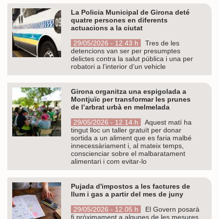
La Policia Municipal de Girona deté
quatre persones en diferents
actuacions a la ciutat
29/05/2026 - 12.43 h
Tres de les
detencions van ser per presumptes
delictes contra la salut pública i una per
robatori a l’interior d’un vehicle
Girona organitza una espigolada a
Montjuïc per transformar les prunes
de l’arbrat urbà en melmelada
29/05/2026 - 12.14 h
Aquest matí ha
tingut lloc un taller gratuït per donar
sortida a un aliment que es faria malbé
innecessàriament i, al mateix temps,
conscienciar sobre el malbaratament
alimentari i com evitar-lo
Pujada d'impostos a les factures de
llum i gas a partir del mes de juny
29/05/2026 - 12.05 h
El Govern posarà
fi pròximament a algunes de les mesures