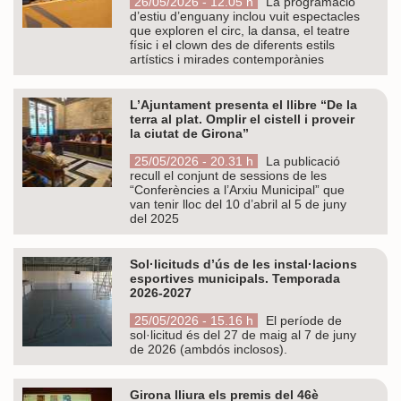
26/05/2026 - 12.05 h
La programació
d’estiu d’enguany inclou vuit espectacles
que exploren el circ, la dansa, el teatre
físic i el clown des de diferents estils
artístics i mirades contemporànies
L’Ajuntament presenta el llibre “De la
terra al plat. Omplir el cistell i proveir
la ciutat de Girona”
25/05/2026 - 20.31 h
La publicació
recull el conjunt de sessions de les
“Conferències a l’Arxiu Municipal” que
van tenir lloc del 10 d’abril al 5 de juny
del 2025
Sol·licituds d’ús de les instal·lacions
esportives municipals. Temporada
2026-2027
25/05/2026 - 15.16 h
El període de
sol·licitud és del 27 de maig al 7 de juny
de 2026 (ambdós inclosos).
Girona lliura els premis del 46è