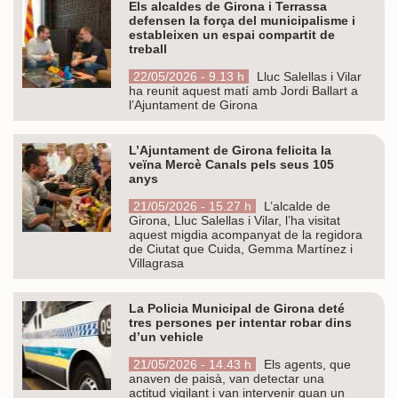
Els alcaldes de Girona i Terrassa
defensen la força del municipalisme i
estableixen un espai compartit de
treball
22/05/2026 - 9.13 h
Lluc Salellas i Vilar
ha reunit aquest matí amb Jordi Ballart a
l’Ajuntament de Girona
L’Ajuntament de Girona felicita la
veïna Mercè Canals pels seus 105
anys
21/05/2026 - 15.27 h
L’alcalde de
Girona, Lluc Salellas i Vilar, l’ha visitat
aquest migdia acompanyat de la regidora
de Ciutat que Cuida, Gemma Martínez i
Villagrasa
La Policia Municipal de Girona deté
tres persones per intentar robar dins
d’un vehicle
21/05/2026 - 14.43 h
Els agents, que
anaven de paisà, van detectar una
actitud vigilant i van intervenir quan un