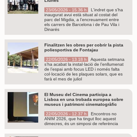
Llunes
23/05/2026 - 15.36 h
L'indret que s'ha
inaugurat avui està situat al costat del
parc del Migdia, a l’encreuament entre
els carrers de Barcelona i de Pau Vila i
Dinarés
Finalitzen les obres per cobrir la pista
poliesportiva de Fontajau
22/05/2026 - 13.18 h
Aquesta setmana
s’ha acabat la instal·lació de l’enllumenat
de l’espai amb focus LED i només falta
col·locació de les plaques solars, que es
farà el mes de juliol
El Museu del Cinema participa a
Lisboa en una trobada europea sobre
museus i patrimoni cinematogràfic
22/05/2026 - 12.37 h
Encontros no
ANIM 2026, que ha tingut lloc aquest
dimecres, és un simposi de referència