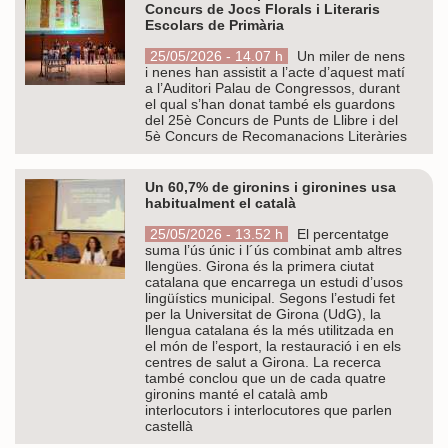
Concurs de Jocs Florals i Literaris
Escolars de Primària
25/05/2026 - 14.07 h
Un miler de nens
i nenes han assistit a l’acte d’aquest matí
a l’Auditori Palau de Congressos, durant
el qual s’han donat també els guardons
del 25è Concurs de Punts de Llibre i del
5è Concurs de Recomanacions Literàries
Un 60,7% de gironins i gironines usa
habitualment el català
25/05/2026 - 13.52 h
El percentatge
suma l’ús únic i l´ús combinat amb altres
llengües. Girona és la primera ciutat
catalana que encarrega un estudi d’usos
lingüístics municipal. Segons l’estudi fet
per la Universitat de Girona (UdG), la
llengua catalana és la més utilitzada en
el món de l’esport, la restauració i en els
centres de salut a Girona. La recerca
també conclou que un de cada quatre
gironins manté el català amb
interlocutors i interlocutores que parlen
castellà