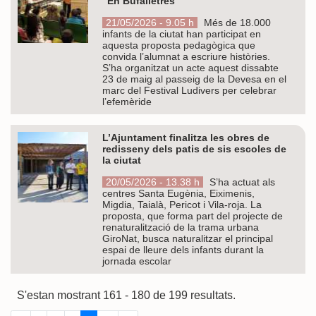
“En Bufalletres”
21/05/2026 - 9.05 h
Més de 18.000
infants de la ciutat han participat en
aquesta proposta pedagògica que
convida l’alumnat a escriure històries.
S’ha organitzat un acte aquest dissabte
23 de maig al passeig de la Devesa en el
marc del Festival Ludivers per celebrar
l’efemèride
L’Ajuntament finalitza les obres de
redisseny dels patis de sis escoles de
la ciutat
20/05/2026 - 13.38 h
S’ha actuat als
centres Santa Eugènia, Eiximenis,
Migdia, Taialà, Pericot i Vila-roja. La
proposta, que forma part del projecte de
renaturalització de la trama urbana
GiroNat, busca naturalitzar el principal
espai de lleure dels infants durant la
jornada escolar
S'estan mostrant 161 - 180 de 199 resultats.