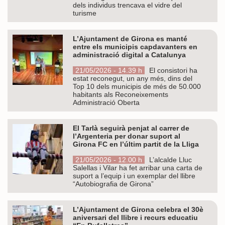
dels individus trencava el vidre del
turisme
L’Ajuntament de Girona es manté
entre els municipis capdavanters en
administració digital a Catalunya
21/05/2026 - 14.39 h
El consistori ha
estat reconegut, un any més, dins del
Top 10 dels municipis de més de 50.000
habitants als Reconeixements
Administració Oberta
El Tarlà seguirà penjat al carrer de
l’Argenteria per donar suport al
Girona FC en l’últim partit de la Lliga
21/05/2026 - 12.00 h
L’alcalde Lluc
Salellas i Vilar ha fet arribar una carta de
suport a l’equip i un exemplar del llibre
“Autobiografia de Girona”
L’Ajuntament de Girona celebra el 30è
aniversari del llibre i recurs educatiu