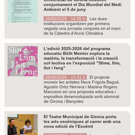
conjuntament el Dia Mundial del Medi
Ambient el 5 de juny
26/05/2026 - 14.55 h
Les dues
institucions organitzen per primera
vegada una jornada conjunta en el marc
de la Càtedra d'Acció Climàtica
L’edició 2025-2026 del programa
educatiu Bòlit Mentor explora la
matèria, la transformació i la creació
col·lectiva en l’exposició "Slime, llim,
llot i fang"
26/05/2026 - 13.41 h
El projecte
reuneix les artistes Neus Frigola Bagué,
Agustín Ortiz Herrera i Martina Rogers
Manzano en una proposta educativa i
expositiva desenvolupada amb alumnat
de Girona i Banyoles
El Teatre Municipal de Girona porta
les arts escèniques al carrer amb una
nova edició de l’Escènit