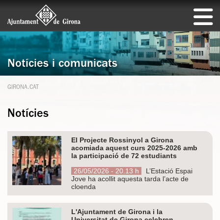
Notícies i comunicats
GIRONA.CAT
Notícies
El Projecte Rossinyol a Girona
acomiada aquest curs 2025-2026 amb
la participació de 72 estudiants
26/05/2026 - 20.13 h
L’Estació Espai
Jove ha acollit aquesta tarda l’acte de
cloenda
L'Ajuntament de Girona i la
Universitat de Girona celebren