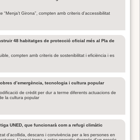
te “Menja’t Girona”, compten amb criteris d’accessibilitat
struir 48 habitatges de protecció oficial més al Pla de
le, compten amb criteris de sostenibilitat i eficiència i es
obres d’emergència, tecnologia i cultura popular
dificació de crèdit per dur a terme diferents actuacions de
de la cultura popular
tiga UNED, que funcionarà com a refugi climàtic
zat d’acollida, descans i convivència per a les persones en
atures. L’espai torna a estar operatiu després d’un procés