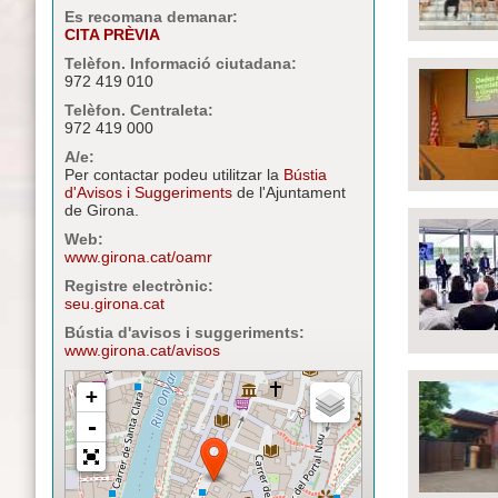
Es recomana demanar:
CITA PRÈVIA
Telèfon. Informació ciutadana:
972 419 010
Telèfon. Centraleta:
972 419 000
A/e:
Per contactar podeu utilitzar la
Bústia
d'Avisos i Suggeriments
de l'Ajuntament
de Girona.
Web:
www.girona.cat/oamr
Registre electrònic:
seu.girona.cat
Bústia d'avisos i suggeriments:
www.girona.cat/avisos