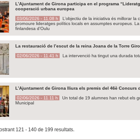
L’Ajuntament de Girona participa en el programa “Lideratg
cooperació urbana europea
03/06/2026 - 11.08 h
L’objectiu de la iniciativa és millorar l
promoure lideratges polítics locals en assumptes europeus. La c
finlandesa d’Oulu
La restauració de l’escut de la reina Joana de la Torre Gir
02/06/2026 - 11.41 h
La intervenció ha tingut una durada tot
L’Ajuntament de Girona lliura els premis del 46è Concurs d
02/06/2026 - 11.11 h
Un total de 19 alumnes han rebut els g
Municipal
strant 121 - 140 de 199 resultats.