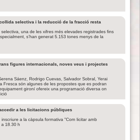
ollida selectiva i la reducció de la fracció resta
 selectiva, una de les xifres més elevades registrades fins
 especialment, s’han generat 5.153 tones menys de la
ans figures internacionals, noves veus i projectes
erena Sáenz, Rodrigo Cuevas, Salvador Sobral, Yerai
 la Fresca són algunes de les propostes que es podran
l’equipament gironí ofereix una programació diversa on
ició
cedir a les licitacions públiques
nscriure a la càpsula formativa "Com licitar amb
h a 18.30 h