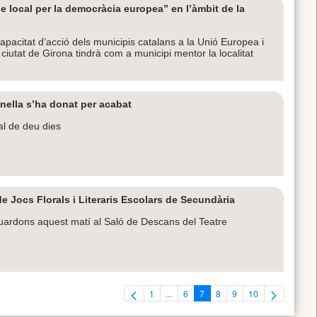
e local per la democràcia europea” en l’àmbit de la
a capacitat d’acció dels municipis catalans a la Unió Europea i
iutat de Girona tindrà com a municipi mentor la localitat
onella s’ha donat per acabat
al de deu dies
e Jocs Florals i Literaris Escolars de Secundària
uardons aquest matí al Saló de Descans del Teatre
1
...
6
7
8
9
10
Pàgina
Pàgines intermèdies Utilitzeu TAB per 
Pàgina
Pàgina
Pàgina
Pàgina
Pàgina