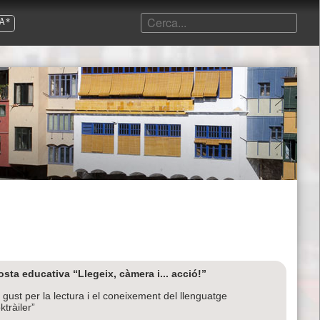
A*
sta educativa “Llegeix, càmera i... acció!”
l gust per la lectura i el coneixement del llenguatge
ktràiler”