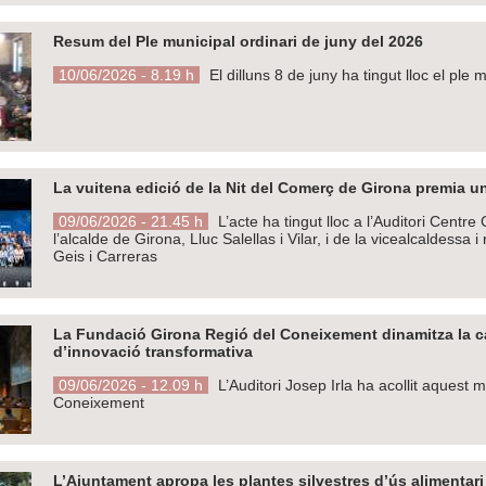
Resum del Ple municipal ordinari de juny del 2026
10/06/2026 - 8.19 h
El dilluns 8 de juny ha tingut lloc el ple
La vuitena edició de la Nit del Comerç de Girona premia un
09/06/2026 - 21.45 h
L’acte ha tingut lloc a l’Auditori Centr
l’alcalde de Girona, Lluc Salellas i Vilar, i de la vicealcaldes
Geis i Carreras
La Fundació Girona Regió del Coneixement dinamitza la cap
d’innovació transformativa
09/06/2026 - 12.09 h
L’Auditori Josep Irla ha acollit aquest 
Coneixement
L’Ajuntament apropa les plantes silvestres d’ús alimentar