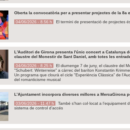
Oberta la convocatòria per a presentar projectes de la 8a e
04/06/2026 - 8.56 h
El termini de presentació de projectes és
L'Auditori de Girona presenta l'únic concert a Catalunya d
claustre del Monestir de Sant Daniel, amb totes les entra
04/06/2026 - 8.25 h
El diumenge 7 de juny, el claustre del Mo
"Schubert: Winterreise" a càrrec del baríton Konstantin Krimm
Un programa que clourà el cicle "Experiència Clàssica" de l'Aud
del romanticisme musical
L’Ajuntament incorpora diverses millores a MercaGirona pe
03/06/2026 - 11.47 h
També s’han col·locat a l’equipament du
sistema de control d’accés