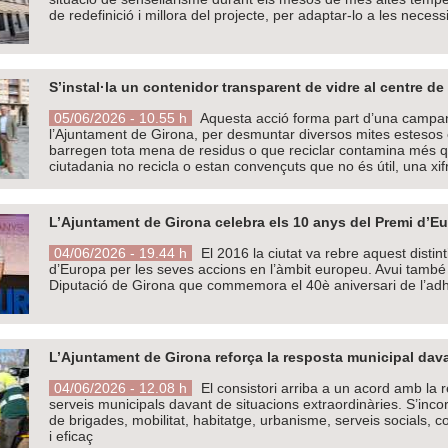
de redefinició i millora del projecte, per adaptar-lo a les neces
S’instal·la un contenidor transparent de vidre al centre 
05/06/2026 - 10.55 h
Aquesta acció forma part d’una campan
l’Ajuntament de Girona, per desmuntar diversos mites estesos 
barregen tota mena de residus o que reciclar contamina més q
ciutadania no recicla o estan convençuts que no és útil, una xif
L’Ajuntament de Girona celebra els 10 anys del Premi d’E
04/06/2026 - 19.44 h
El 2016 la ciutat va rebre aquest disti
d’Europa per les seves accions en l’àmbit europeu. Avui també 
Diputació de Girona que commemora el 40è aniversari de l’adh
L’Ajuntament de Girona reforça la resposta municipal dav
04/06/2026 - 12.08 h
El consistori arriba a un acord amb la r
serveis municipals davant de situacions extraordinàries. S’inco
de brigades, mobilitat, habitatge, urbanisme, serveis socials, c
i eficaç