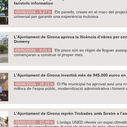
faristols informatius
09/06/2026 - 9.27 h
Els panells, creats en el marc del projec
universal per garantir una experiència inclusiva
L’Ajuntament de Girona aprova la llicència d’obres per con
Domeny
09/06/2026 - 8.01 h
Els pisos són en règim de lloguer assequib
començaran a construir el proper mes
L’Ajuntament de Girona invertirà més de 945.000 euros en 
08/06/2026 - 18.21 h
El Ple municipal ha aprovat avui una mo
millora de l’espai públic, modernització administrativa i foment 
L’Ajuntament de Girona reprèn Trobades amb Sostre a l’an
05/06/2026 - 12.09 h
L’antiga UNED ofereix un espai climatit
situació de sensellarisme durant els mesos de més altes temper