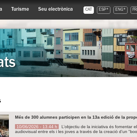
a
Turisme
Seu electrònica
CAT
ESP*
ENG*
FR
ats
s
Més de 300 alumnes participen en la 13a edició de la propo
10/06/2026 - 13.44 h
L’objectiu de la iniciativa és fomentar e
audiovisual entre els i les joves a través de la creació d’un “boo