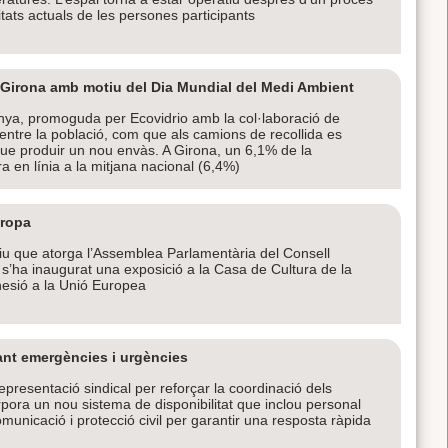
sitats actuals de les persones participants
de Girona amb motiu del Dia Mundial del Medi Ambient
ya, promoguda per Ecovidrio amb la col·laboració de
entre la població, com que als camions de recollida es
ue produir un nou envàs. A Girona, un 6,1% de la
ra en línia a la mitjana nacional (6,4%)
uropa
ntiu que atorga l’Assemblea Parlamentària del Consell
s’ha inaugurat una exposició a la Casa de Cultura de la
esió a la Unió Europea
ant emergències i urgències
epresentació sindical per reforçar la coordinació dels
rpora un nou sistema de disponibilitat que inclou personal
omunicació i protecció civil per garantir una resposta ràpida