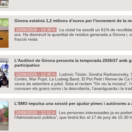
Girona estalvia 1,2 milions d’euros per l’increment de la rec
10/06/2026 - 13.35 h
La ciutat ha assolit un 61% de recollida
ara. Ha disminuït la quantitat de residus generada a Girona i,
fracció resta
L’Auditori de Girona presenta la temporada 2026/27 amb gr
participatius
10/06/2026 - 12.45 h
Ludovic Tézier, Sondra Radvanovsky, S
Cortés, Mar Pujol, La Ludwig Band, El Pot Petit i Remei de Ca
veure de setembre a juliol. Sota el reclam "On viu la música", 
conviuen els grans noms i la descoberta, l’avantguarda i la trad
L’SMO impulsa una sessió per ajudar pimes i autònoms a ac
10/06/2026 - 12.11 h
Les persones interessades ja es poden i
l'Administració pública", que tindrà lloc el 17 de juny de 15.30 