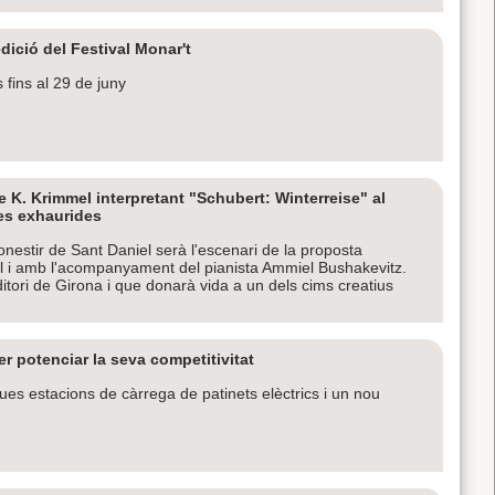
dició del Festival Monar't
 fins al 29 de juny
e K. Krimmel interpretant "Schubert: Winterreise" al
des exhaurides
nestir de Sant Daniel serà l'escenari de la proposta
el i amb l'acompanyament del pianista Ammiel Bushakevitz.
itori de Girona i que donarà vida a un dels cims creatius
r potenciar la seva competitivitat
es estacions de càrrega de patinets elèctrics i un nou