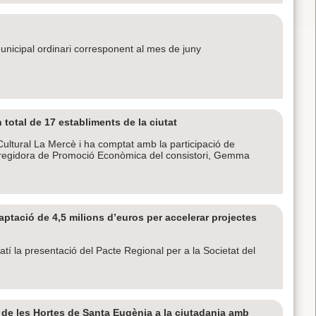
 municipal ordinari corresponent al mes de juny
 total de 17 establiments de la ciutat
e Cultural La Mercè i ha comptat amb la participació de
sa i regidora de Promoció Econòmica del consistori, Gemma
tació de 4,5 milions d’euros per accelerar projectes
matí la presentació del Pacte Regional per a la Societat del
i de les Hortes de Santa Eugènia a la ciutadania amb