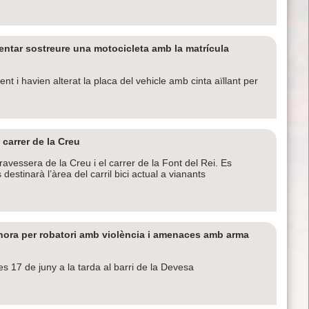
entar sostreure una motocicleta amb la matrícula
t i havien alterat la placa del vehicle amb cinta aïllant per
carrer de la Creu
avessera de la Creu i el carrer de la Font del Rei. Es
 destinarà l’àrea del carril bici actual a vianants
hora per robatori amb violència i amenaces amb arma
es 17 de juny a la tarda al barri de la Devesa