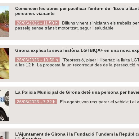
Comencen les obres per pacificar l'entorn de l’Escola Sant
persones vianants
26/06/2026 - 11.59 h
Dilluns vinent s’iniciaran els treballs p
passeig sense trànsit motoritzat, segur i saludable
Girona explica la seva història LGTBIQA+ en una nova exp
26/06/2026 - 10.56 h
“Repressió, plaer i llibertat: la lluita
a les 12 h. La proposta fa un recorregut des de la persecució m
La Policia Municipal de Girona deté una persona per haver
26/06/2026 - 7.32 h
Els agents van recuperar el vehicle i el v
L’Ajuntament de Girona i la Fundació Fundem la Repúblic
l’1 d’octubre