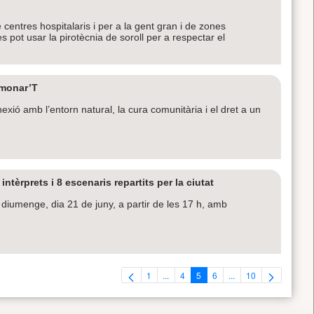
 centres hospitalaris i per a la gent gran i de zones
s pot usar la pirotècnia de soroll per a respectar el
l monar’T
xió amb l’entorn natural, la cura comunitària i el dret a un
tèrprets i 8 escenaris repartits per la ciutat
diumenge, dia 21 de juny, a partir de les 17 h, amb
1
...
4
5
6
...
10
Pàgina
Pàgines intermèdies Utilitzeu TAB per 
Pàgina
Pàgina
Pàgina
Pàgines intermèdies U
Pàgina