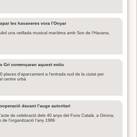
opar les havaneres vora l’Onyar
juliol una vetllada musical marítima amb Son de l’Havana,
as Gri començaran aquest estiu
 places d’aparcament a l’entrada sud de la ciutat per
 al centre urbà
cooperació davant l’auge autoritari
’acte de celebració dels 40 anys del Fons Català, a Girona,
s de l’organització l’any 1986