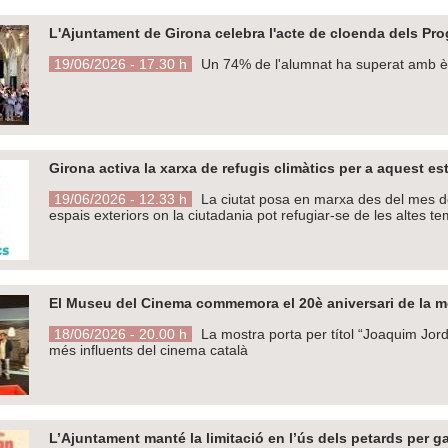
L'Ajuntament de Girona celebra l'acte de cloenda dels Pro
19/06/2026 - 17.30 h
Un 74% de l'alumnat ha superat amb èxit
Girona activa la xarxa de refugis climàtics per a aquest es
19/06/2026 - 12.33 h
La ciutat posa en marxa des del mes de j
espais exteriors on la ciutadania pot refugiar-se de les altes t
El Museu del Cinema commemora el 20è aniversari de la 
18/06/2026 - 20.00 h
La mostra porta per títol “Joaquim Jordà 
més influents del cinema català
L’Ajuntament manté la limitació en l’ús dels petards per gara