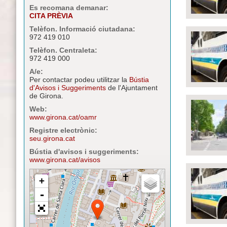
Es recomana demanar:
CITA PRÈVIA
Telèfon. Informació ciutadana:
972 419 010
Telèfon. Centraleta:
972 419 000
A/e:
Per contactar podeu utilitzar la
Bústia
d'Avisos i Suggeriments
de l'Ajuntament
de Girona.
Web:
www.girona.cat/oamr
Registre electrònic:
seu.girona.cat
Bústia d'avisos i suggeriments:
www.girona.cat/avisos