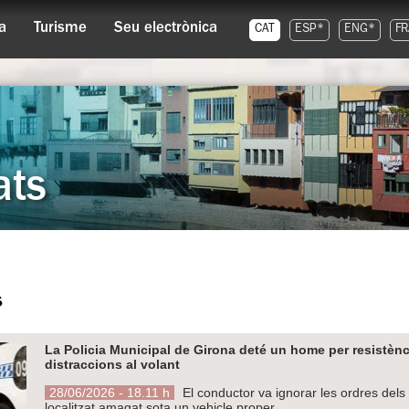
a
Turisme
Seu electrònica
CAT
ESP*
ENG*
FR
ats
s
La Policia Municipal de Girona deté un home per resistènc
distraccions al volant
28/06/2026 - 18.11 h
El conductor va ignorar les ordres dels 
localitzat amagat sota un vehicle proper