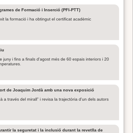
grames de Formació i Inserció (PFI-PTT)
 la formació i ha obtingut el certificat acadèmic
tiu
uny i fins a finals d'agost més de 60 espais interiors i 20
emperatures.
mort de Joaquim Jordà amb una nova exposició
a través del mirall” i revisa la trajectòria d'un dels autors
ntir la seguretat i la inclusió durant la revetlla de