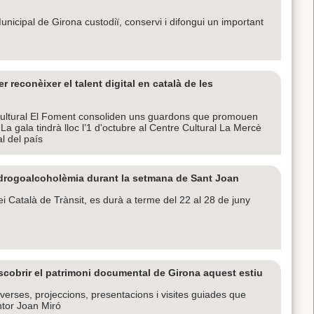
nicipal de Girona custodiï, conservi i difongui un important
 reconèixer el talent digital en català de les
Cultural El Foment consoliden uns guardons que promouen
es. La gala tindrà lloc l’1 d'octubre al Centre Cultural La Mercè
al del país
e drogoalcoholèmia durant la setmana de Sant Joan
Català de Trànsit, es durà a terme del 22 al 28 de juny
descobrir el patrimoni documental de Girona aquest estiu
verses, projeccions, presentacions i visites guiades que
ntor Joan Miró