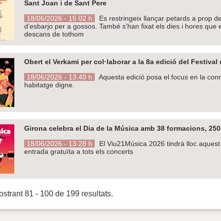
Sant Joan i de Sant Pere
18/06/2026 - 15.02 h
Es restringeix llançar petards a prop de
d’esbarjo per a gossos. També s’han fixat els dies i hores que e
descans de tothom
Obert el Verkami per col·laborar a la 8a edició del Festiva
18/06/2026 - 13.40 h
Aquesta edició posa el focus en la conne
habitatge digne.
Girona celebra el Dia de la Música amb 38 formacions, 250 in
18/06/2026 - 13.28 h
El Viu21Música 2026 tindrà lloc aquest 
entrada gratuïta a tots els concerts
strant 81 - 100 de 199 resultats.