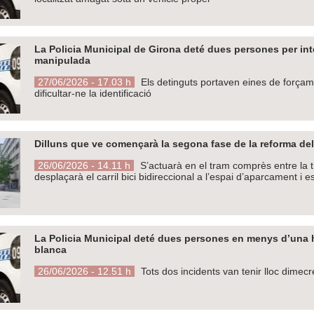
La Policia Municipal de Girona deté dues persones per int
manipulada
27/06/2026 - 17.03 h
Els detinguts portaven eines de forçamen
dificultar-ne la identificació
Dilluns que ve començarà la segona fase de la reforma del 
26/06/2026 - 14.11 h
S’actuarà en el tram comprès entre la tr
desplaçarà el carril bici bidireccional a l’espai d’aparcament i es
La Policia Municipal deté dues persones en menys d’una 
blanca
26/06/2026 - 12.51 h
Tots dos incidents van tenir lloc dimecr