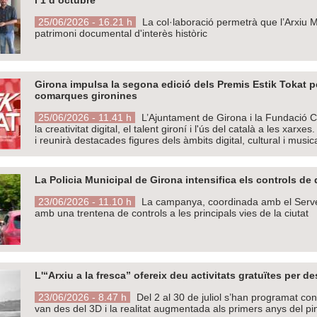
25/06/2026 - 16.21 h
La col·laboració permetrà que l’Arxiu Mu
patrimoni documental d'interès històric
Girona impulsa la segona edició dels Premis Estik Tokat per
comarques gironines
25/06/2026 - 11.41 h
L’Ajuntament de Girona i la Fundació 
la creativitat digital, el talent gironí i l'ús del català a les xarx
i reunirà destacades figures dels àmbits digital, cultural i music
La Policia Municipal de Girona intensifica els controls d
23/06/2026 - 11.10 h
La campanya, coordinada amb el Servei 
amb una trentena de controls a les principals vies de la ciutat
L'“Arxiu a la fresca” ofereix deu activitats gratuïtes per 
23/06/2026 - 8.47 h
Del 2 al 30 de juliol s’han programat con
van des del 3D i la realitat augmentada als primers anys del pi