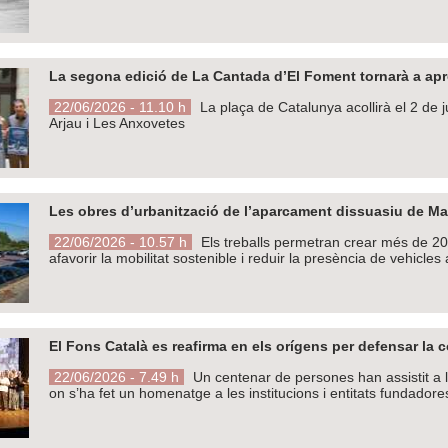
La segona edició de La Cantada d’El Foment tornarà a apr
22/06/2026 - 11.10 h
La plaça de Catalunya acollirà el 2 de 
Arjau i Les Anxovetes
Les obres d’urbanització de l’aparcament dissuasiu de M
22/06/2026 - 10.57 h
Els treballs permetran crear més de 200
afavorir la mobilitat sostenible i reduir la presència de vehicles
El Fons Català es reafirma en els orígens per defensar la 
22/06/2026 - 7.49 h
Un centenar de persones han assistit a l
on s’ha fet un homenatge a les institucions i entitats fundadore