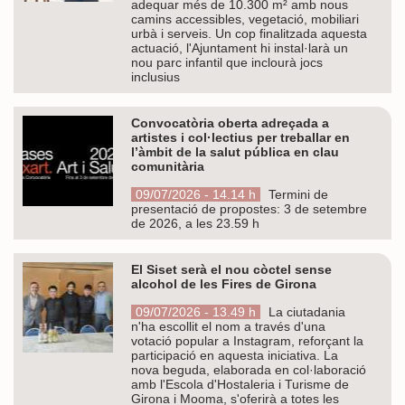
adequar més de 10.300 m² amb nous
camins accessibles, vegetació, mobiliari
urbà i serveis. Un cop finalitzada aquesta
actuació, l'Ajuntament hi instal·larà un
nou parc infantil que inclourà jocs
inclusius
Convocatòria oberta adreçada a
artistes i col·lectius per treballar en
l’àmbit de la salut pública en clau
comunitària
09/07/2026 - 14.14 h
Termini de
presentació de propostes: 3 de setembre
de 2026, a les 23.59 h
El Siset serà el nou còctel sense
alcohol de les Fires de Girona
09/07/2026 - 13.49 h
La ciutadania
n'ha escollit el nom a través d'una
votació popular a Instagram, reforçant la
participació en aquesta iniciativa. La
nova beguda, elaborada en col·laboració
amb l'Escola d'Hostaleria i Turisme de
Girona i Mooma, s'oferirà a totes les