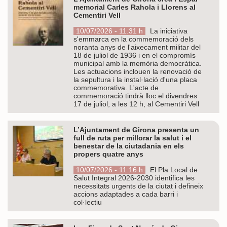
memorial Carles Rahola i Llorens al
Cementiri Vell
10/07/2026 - 11.31 h
La iniciativa
s'emmarca en la commemoració dels
noranta anys de l'aixecament militar del
18 de juliol de 1936 i en el compromís
municipal amb la memòria democràtica.
Les actuacions inclouen la renovació de
la sepultura i la instal·lació d'una placa
commemorativa. L'acte de
commemoració tindrà lloc el divendres
17 de juliol, a les 12 h, al Cementiri Vell
L’Ajuntament de Girona presenta un
full de ruta per millorar la salut i el
benestar de la ciutadania en els
propers quatre anys
10/07/2026 - 11.16 h
El Pla Local de
Salut Integral 2026-2030 identifica les
necessitats urgents de la ciutat i defineix
accions adaptades a cada barri i
col·lectiu