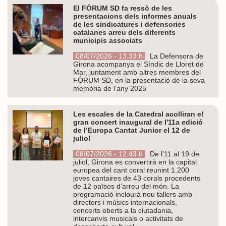
El FÒRUM SD fa ressò de les
presentacions dels informes anuals
de les sindicatures i defensories
catalanes arreu dels diferents
municipis associats
08/07/2026 - 13.33 h
La Defensora de
Girona acompanya el Síndic de Lloret de
Mar, juntament amb altres membres del
FÒRUM SD, en la presentació de la seva
memòria de l’any 2025
Les escales de la Catedral acolliran el
gran concert inaugural de l'11a edició
de l’Europa Cantat Junior el 12 de
juliol
08/07/2026 - 12.43 h
De l’11 al 19 de
juliol, Girona es convertirà en la capital
europea del cant coral reunint 1.200
joves cantaires de 43 corals procedents
de 12 països d’arreu del món. La
programació inclourà nou tallers amb
directors i músics internacionals,
concerts oberts a la ciutadania,
intercanvis musicals o activitats de