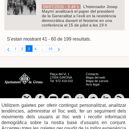
08/07/2026 - 9.48 h
L’historiador Josep
Maymí analitzarà el paper del president
de la Generalitat a l’exili en la resistència
democràtica davant el feixisme en una
conferència el 15 de juliol a les 19 h
S'estan mostrant 41 - 60 de 199 resultats.
1
2
3
4
...
10
Pàgina
Pàgina
Pàgina
Pàgina
Pàgines intermèdies Utilitzeu TAB per navegar.
Pàgina
Plaça del Vi, 1
Contacte
17004 GIRONA
Mapa del web
Tel. 972 419 010
Mapa de xarxes
Avís legal
Utilitzem galetes per oferir contingut personalitzat, analitzar
tendències, administrar el lloc web, fer un seguiment dels
moviments dels usuaris al lloc web i recollir informació
demogràfica sobre la nostra base d'usuaris en conjunt.
Accepteu totes les galetes per gaudir de la millor experiència