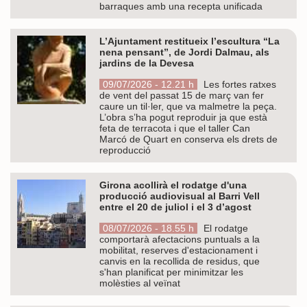
barraques amb una recepta unificada
L’Ajuntament restitueix l’escultura “La
nena pensant”, de Jordi Dalmau, als
jardins de la Devesa
09/07/2026 - 12.21 h
Les fortes ratxes
de vent del passat 15 de març van fer
caure un til·ler, que va malmetre la peça.
L’obra s’ha pogut reproduir ja que està
feta de terracota i que el taller Can
Marcó de Quart en conserva els drets de
reproducció
Girona acollirà el rodatge d'una
producció audiovisual al Barri Vell
entre el 20 de juliol i el 3 d’agost
08/07/2026 - 18.55 h
El rodatge
comportarà afectacions puntuals a la
mobilitat, reserves d'estacionament i
canvis en la recollida de residus, que
s'han planificat per minimitzar les
molèsties al veïnat