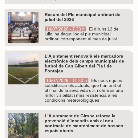
Resum del Ple municipal ordinari de
juliol del 2026
14/07/2026 - 7.33 h
El dilluns 13 de
juliol ha tingut lloc el ple municipal
ordinari corresponent al mes de juliol
L'Ajuntament renovarà els marcadors
electrònics dels camps municipals de
futbol de Can Gibert del Pla i de
Fontajau
13/07/2026 - 11.30 h
Els nous equips
substituiran els actuals, que han arribat
al final de la seva vida útil, i oferiran una
millor visibilitat i més resistència a les
condicions meteorològiques
L'Ajuntament de Girona reforça la
prevenció d'incendis amb el nou
contracte de manteniment de boscos i
espais oberts