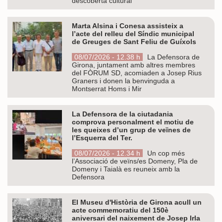
descoberta cultural
Marta Alsina i Conesa assisteix a
l’acte del relleu del Síndic municipal
de Greuges de Sant Feliu de Guíxols
08/07/2026 - 12.38 h
La Defensora de
Girona, juntament amb altres membres
del FÒRUM SD, acomiaden a Josep Rius
Graners i donen la benvinguda a
Montserrat Homs i Mir
La Defensora de la ciutadania
comprova personalment el motiu de
les queixes d’un grup de veïnes de
l’Esquerra del Ter.
08/07/2026 - 12.34 h
Un cop més
l’Associació de veïns/es Domeny, Pla de
Domeny i Taialà es reuneix amb la
Defensora
El Museu d'Història de Girona acull un
acte commemoratiu del 150è
aniversari del naixement de Josep Irla