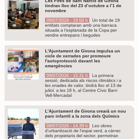
Les Fires de Sant Narcís de Girona
tindran lloc del 23 d’octubre a l’1 de
novembre
09/07/2026 - 19.50 h
Un total de 19
entitats comptaran amb una barraca
situada a l’esplanada de la Copa per
vendre entrepans i begudes
L'Ajuntament de Girona impulsa un
cicle de xerrades per promoure
l'autoprotecció davant les
emergències
09/07/2026 - 15.31 h
La primera
sessió, dedicada als riscos climàtics i a
les onades de calor, tindrà lloc el 13 de
juliol, a les 18 h, al Centre Cívic Barri
Vell-Mercadal
L’Ajuntament de Girona crearà un nou
parc infantil a la zona dels Químics
09/07/2026 - 14.39 h
Les obres
d'urbanització de l'espai verd, a càrrec
dels propietaris del sector, permetran