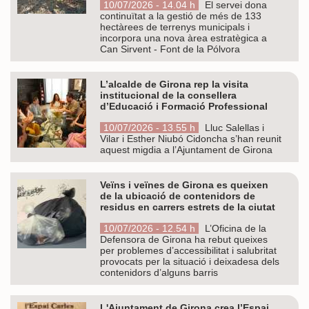
10/07/2026 - 14.04 h
El servei dona
continuïtat a la gestió de més de 133
hectàrees de terrenys municipals i
incorpora una nova àrea estratègica a
Can Sirvent - Font de la Pólvora
L’alcalde de Girona rep la visita
institucional de la consellera
d’Educació i Formació Professional
10/07/2026 - 13.55 h
Lluc Salellas i
Vilar i Esther Niubó Cidoncha s’han reunit
aquest migdia a l’Ajuntament de Girona
Veïns i veïnes de Girona es queixen
de la ubicació de contenidors de
residus en carrers estrets de la ciutat
10/07/2026 - 12.54 h
L’Oficina de la
Defensora de Girona ha rebut queixes
per problemes d’accessibilitat i salubritat
provocats per la situació i deixadesa dels
contenidors d’alguns barris
L'Ajuntament de Girona crea l’Espai