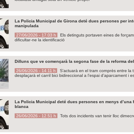
La Policia Municipal de Girona deté dues persones per int
manipulada
27/06/2026 - 17.03 h
Els detinguts portaven eines de forçamen
dificultar-ne la identificació
Dilluns que ve començarà la segona fase de la reforma del 
26/06/2026 - 14.11 h
S’actuarà en el tram comprès entre la tr
desplaçarà el carril bici bidireccional a l’espai d’aparcament i es
La Policia Municipal deté dues persones en menys d’una 
blanca
26/06/2026 - 12.51 h
Tots dos incidents van tenir lloc dimecr