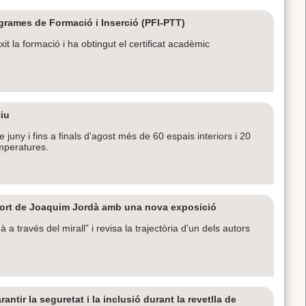
grames de Formació i Inserció (PFI-PTT)
 la formació i ha obtingut el certificat acadèmic
tiu
uny i fins a finals d'agost més de 60 espais interiors i 20
emperatures.
mort de Joaquim Jordà amb una nova exposició
a través del mirall” i revisa la trajectòria d'un dels autors
ntir la seguretat i la inclusió durant la revetlla de