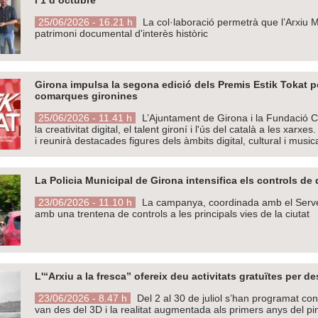
25/06/2026 - 16.21 h
La col·laboració permetrà que l’Arxiu Mu
patrimoni documental d'interès històric
Girona impulsa la segona edició dels Premis Estik Tokat per
comarques gironines
25/06/2026 - 11.41 h
L’Ajuntament de Girona i la Fundació 
la creativitat digital, el talent gironí i l'ús del català a les xarx
i reunirà destacades figures dels àmbits digital, cultural i music
La Policia Municipal de Girona intensifica els controls d
23/06/2026 - 11.10 h
La campanya, coordinada amb el Servei 
amb una trentena de controls a les principals vies de la ciutat
L'“Arxiu a la fresca” ofereix deu activitats gratuïtes per 
23/06/2026 - 8.47 h
Del 2 al 30 de juliol s’han programat con
van des del 3D i la realitat augmentada als primers anys del pi