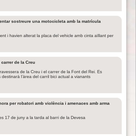
entar sostreure una motocicleta amb la matrícula
t i havien alterat la placa del vehicle amb cinta aïllant per
carrer de la Creu
avessera de la Creu i el carrer de la Font del Rei. Es
 destinarà l’àrea del carril bici actual a vianants
hora per robatori amb violència i amenaces amb arma
es 17 de juny a la tarda al barri de la Devesa