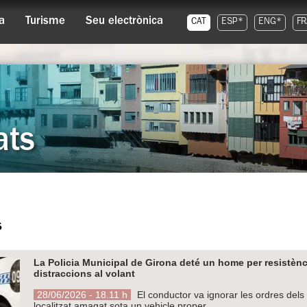
a
Turisme
Seu electrònica
CAT
ESP*
ENG*
FR
ats
s
La Policia Municipal de Girona deté un home per resistènc
distraccions al volant
28/06/2026 - 18.11 h
El conductor va ignorar les ordres dels 
localitzat amagat sota un vehicle proper