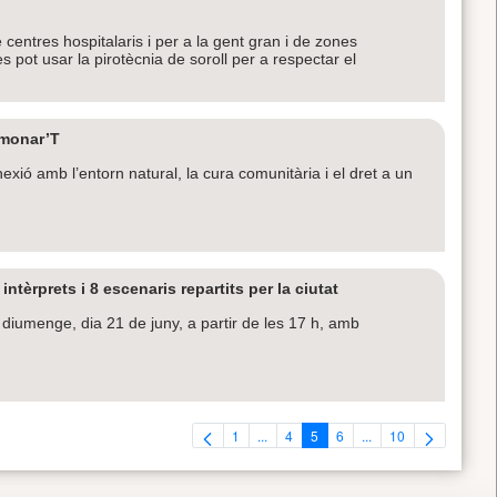
 centres hospitalaris i per a la gent gran i de zones
s pot usar la pirotècnia de soroll per a respectar el
l monar’T
xió amb l’entorn natural, la cura comunitària i el dret a un
tèrprets i 8 escenaris repartits per la ciutat
diumenge, dia 21 de juny, a partir de les 17 h, amb
1
...
4
5
6
...
10
Pàgina
Pàgines intermèdies Utilitzeu TAB per 
Pàgina
Pàgina
Pàgina
Pàgines intermèdies U
Pàgina