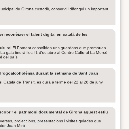
nicipal de Girona custodiï, conservi i difongui un important
 reconèixer el talent digital en català de les
Cultural El Foment consoliden uns guardons que promouen
es. La gala tindrà lloc l’1 d'octubre al Centre Cultural La Mercè
al del país
e drogoalcoholèmia durant la setmana de Sant Joan
Català de Trànsit, es durà a terme del 22 al 28 de juny
descobrir el patrimoni documental de Girona aquest estiu
verses, projeccions, presentacions i visites guiades que
ntor Joan Miró