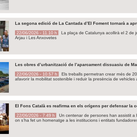
La segona edició de La Cantada d’El Foment tornarà a apr
22/06/2026 - 11.10 h
La plaça de Catalunya acollirà el 2 de 
Arjau i Les Anxovetes
Les obres d’urbanització de l’aparcament dissuasiu de M
22/06/2026 - 10.57 h
Els treballs permetran crear més de 200
afavorir la mobilitat sostenible i reduir la presència de vehicles
El Fons Català es reafirma en els orígens per defensar la 
22/06/2026 - 7.49 h
Un centenar de persones han assistit a l
on s’ha fet un homenatge a les institucions i entitats fundadore