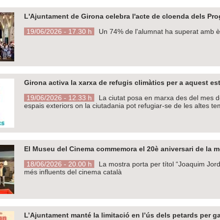
L'Ajuntament de Girona celebra l'acte de cloenda dels Pro
19/06/2026 - 17.30 h
Un 74% de l'alumnat ha superat amb èxit
Girona activa la xarxa de refugis climàtics per a aquest es
19/06/2026 - 12.33 h
La ciutat posa en marxa des del mes de j
espais exteriors on la ciutadania pot refugiar-se de les altes t
El Museu del Cinema commemora el 20è aniversari de la 
18/06/2026 - 20.00 h
La mostra porta per títol “Joaquim Jordà 
més influents del cinema català
L’Ajuntament manté la limitació en l’ús dels petards per gara