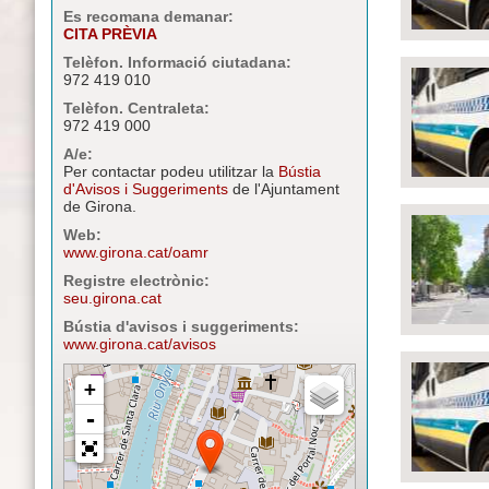
Es recomana demanar:
CITA PRÈVIA
Telèfon. Informació ciutadana:
972 419 010
Telèfon. Centraleta:
972 419 000
A/e:
Per contactar podeu utilitzar la
Bústia
d'Avisos i Suggeriments
de l'Ajuntament
de Girona.
Web:
www.girona.cat/oamr
Registre electrònic:
seu.girona.cat
Bústia d'avisos i suggeriments:
www.girona.cat/avisos