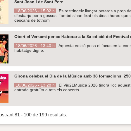
Sant Joan i de Sant Pere
18/06/2026 - 15.02 h
Es restringeix llançar petards a prop de
d’esbarjo per a gossos. També s’han fixat els dies i hores que e
descans de tothom
Obert el Verkami per col·laborar a la 8a edició del Festiva
18/06/2026 - 13.40 h
Aquesta edició posa el focus en la conne
habitatge digne.
Girona celebra el Dia de la Música amb 38 formacions, 250 in
18/06/2026 - 13.28 h
El Viu21Música 2026 tindrà lloc aquest 
entrada gratuïta a tots els concerts
strant 81 - 100 de 199 resultats.