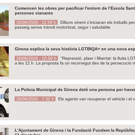
Comencen les obres per pacificar l'entorn de l’Escola Sant
persones vianants
26/06/2026 - 11.59 h
Dilluns vinent s’iniciaran els treballs p
passeig sense trànsit motoritzat, segur i saludable
Girona explica la seva història LGTBIQA+ en una nova exp
26/06/2026 - 10.56 h
“Repressió, plaer i llibertat: la lluita
a les 12 h. La proposta fa un recorregut des de la persecució m
La Policia Municipal de Girona deté una persona per haver
26/06/2026 - 7.32 h
Els agents van recuperar el vehicle i el v
L’Ajuntament de Girona i la Fundació Fundem la Repúblic
l’1 d’octubre