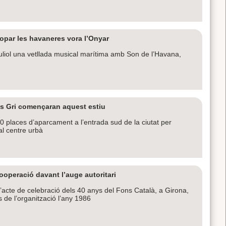
opar les havaneres vora l’Onyar
juliol una vetllada musical marítima amb Son de l’Havana,
as Gri començaran aquest estiu
 places d’aparcament a l’entrada sud de la ciutat per
 al centre urbà
cooperació davant l’auge autoritari
’acte de celebració dels 40 anys del Fons Català, a Girona,
s de l’organització l’any 1986