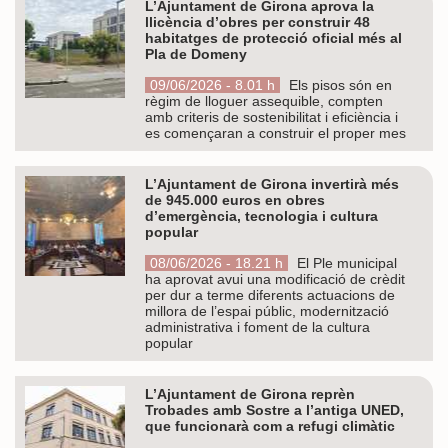
L’Ajuntament de Girona aprova la
llicència d’obres per construir 48
habitatges de protecció oficial més al
Pla de Domeny
09/06/2026 - 8.01 h
Els pisos són en
règim de lloguer assequible, compten
amb criteris de sostenibilitat i eficiència i
es començaran a construir el proper mes
L’Ajuntament de Girona invertirà més
de 945.000 euros en obres
d’emergència, tecnologia i cultura
popular
08/06/2026 - 18.21 h
El Ple municipal
ha aprovat avui una modificació de crèdit
per dur a terme diferents actuacions de
millora de l’espai públic, modernització
administrativa i foment de la cultura
popular
L’Ajuntament de Girona reprèn
Trobades amb Sostre a l’antiga UNED,
que funcionarà com a refugi climàtic