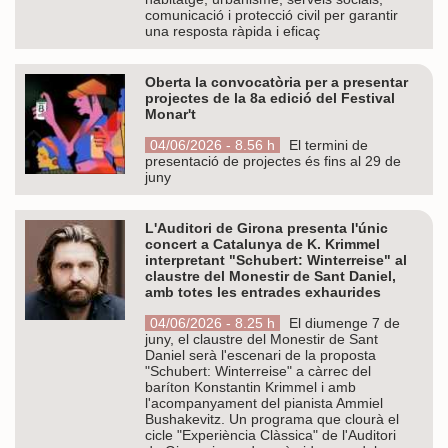
comunicació i protecció civil per garantir
una resposta ràpida i eficaç
Oberta la convocatòria per a presentar
projectes de la 8a edició del Festival
Monar't
04/06/2026 - 8.56 h
El termini de
presentació de projectes és fins al 29 de
juny
L'Auditori de Girona presenta l'únic
concert a Catalunya de K. Krimmel
interpretant "Schubert: Winterreise" al
claustre del Monestir de Sant Daniel,
amb totes les entrades exhaurides
04/06/2026 - 8.25 h
El diumenge 7 de
juny, el claustre del Monestir de Sant
Daniel serà l'escenari de la proposta
"Schubert: Winterreise" a càrrec del
baríton Konstantin Krimmel i amb
l'acompanyament del pianista Ammiel
Bushakevitz. Un programa que clourà el
cicle "Experiència Clàssica" de l'Auditori