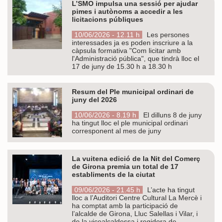
L’SMO impulsa una sessió per ajudar
pimes i autònoms a accedir a les
licitacions públiques
10/06/2026 - 12.11 h
Les persones
interessades ja es poden inscriure a la
càpsula formativa "Com licitar amb
l'Administració pública", que tindrà lloc el
17 de juny de 15.30 h a 18.30 h
Resum del Ple municipal ordinari de
juny del 2026
10/06/2026 - 8.19 h
El dilluns 8 de juny
ha tingut lloc el ple municipal ordinari
corresponent al mes de juny
La vuitena edició de la Nit del Comerç
de Girona premia un total de 17
establiments de la ciutat
09/06/2026 - 21.45 h
L’acte ha tingut
lloc a l’Auditori Centre Cultural La Mercè i
ha comptat amb la participació de
l’alcalde de Girona, Lluc Salellas i Vilar, i
de la vicealcaldessa i regidora de