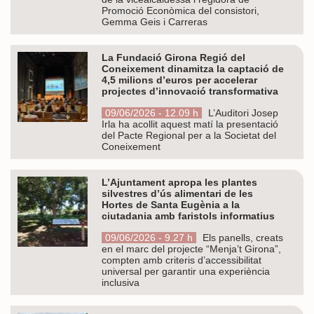
Promoció Econòmica del consistori,
Gemma Geis i Carreras
La Fundació Girona Regió del
Coneixement dinamitza la captació de
4,5 milions d’euros per accelerar
projectes d’innovació transformativa
09/06/2026 - 12.09 h
L’Auditori Josep
Irla ha acollit aquest matí la presentació
del Pacte Regional per a la Societat del
Coneixement
L’Ajuntament apropa les plantes
silvestres d’ús alimentari de les
Hortes de Santa Eugènia a la
ciutadania amb faristols informatius
09/06/2026 - 9.27 h
Els panells, creats
en el marc del projecte “Menja’t Girona”,
compten amb criteris d’accessibilitat
universal per garantir una experiència
inclusiva