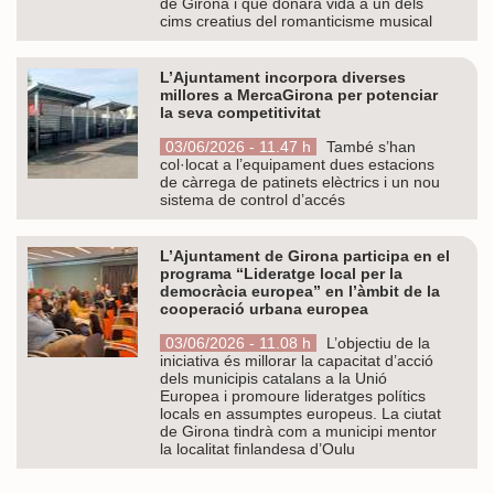
de Girona i que donarà vida a un dels
cims creatius del romanticisme musical
L’Ajuntament incorpora diverses
millores a MercaGirona per potenciar
la seva competitivitat
03/06/2026 - 11.47 h
També s’han
col·locat a l’equipament dues estacions
de càrrega de patinets elèctrics i un nou
sistema de control d’accés
L’Ajuntament de Girona participa en el
programa “Lideratge local per la
democràcia europea” en l’àmbit de la
cooperació urbana europea
03/06/2026 - 11.08 h
L’objectiu de la
iniciativa és millorar la capacitat d’acció
dels municipis catalans a la Unió
Europea i promoure lideratges polítics
locals en assumptes europeus. La ciutat
de Girona tindrà com a municipi mentor
la localitat finlandesa d’Oulu