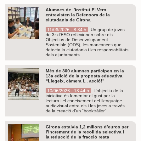
Alumnes de l’institut El Vern
entrevisten la Defensora de la
ciutadania de Girona
11/06/2026 - 8.34 h
Un grup de joves
de 3r d’ESO reflexionen sobre els
Objectius de Desenvolupament
Sostenible (ODS), les mancances que
detecta la ciutadania i les responsabilitats
dels ajuntaments
Més de 300 alumnes participen en la
13a edició de la proposta educativa
“Llegeix, càmera i... acció!”
10/06/2026 - 13.44 h
L’objectiu de la
iniciativa és fomentar el gust per la
lectura i el coneixement del llenguatge
audiovisual entre els i les joves a través
de la creació d’un “booktràiler”
Girona estalvia 1,2 milions d’euros per
l’increment de la recollida selectiva i
la reducció de la fracció resta