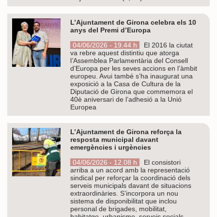
L’Ajuntament de Girona celebra els 10
anys del Premi d’Europa
04/06/2026 - 19.44 h
El 2016 la ciutat
va rebre aquest distintiu que atorga
l’Assemblea Parlamentària del Consell
d’Europa per les seves accions en l’àmbit
europeu. Avui també s’ha inaugurat una
exposició a la Casa de Cultura de la
Diputació de Girona que commemora el
40è aniversari de l’adhesió a la Unió
Europea
L’Ajuntament de Girona reforça la
resposta municipal davant
emergències i urgències
04/06/2026 - 12.08 h
El consistori
arriba a un acord amb la representació
sindical per reforçar la coordinació dels
serveis municipals davant de situacions
extraordinàries. S’incorpora un nou
sistema de disponibilitat que inclou
personal de brigades, mobilitat,
habitatge, urbanisme, serveis socials,