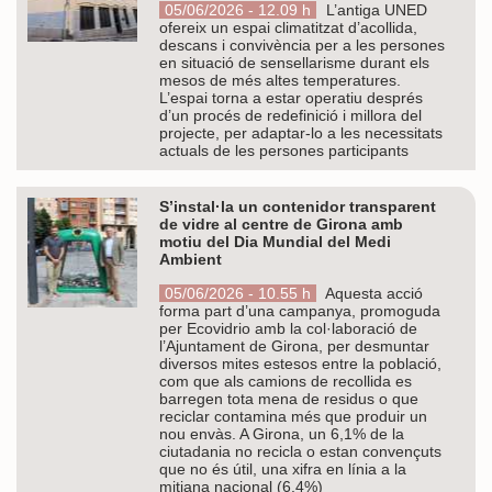
05/06/2026 - 12.09 h
L’antiga UNED
ofereix un espai climatitzat d’acollida,
descans i convivència per a les persones
en situació de sensellarisme durant els
mesos de més altes temperatures.
L’espai torna a estar operatiu després
d’un procés de redefinició i millora del
projecte, per adaptar-lo a les necessitats
actuals de les persones participants
S’instal·la un contenidor transparent
de vidre al centre de Girona amb
motiu del Dia Mundial del Medi
Ambient
05/06/2026 - 10.55 h
Aquesta acció
forma part d’una campanya, promoguda
per Ecovidrio amb la col·laboració de
l’Ajuntament de Girona, per desmuntar
diversos mites estesos entre la població,
com que als camions de recollida es
barregen tota mena de residus o que
reciclar contamina més que produir un
nou envàs. A Girona, un 6,1% de la
ciutadania no recicla o estan convençuts
que no és útil, una xifra en línia a la
mitjana nacional (6,4%)