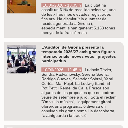
10/06/2026 - 13.35 h
La ciutat ha
assolit un 61% de recollida selectiva, una
de les xifres més elevades registrades
fins ara. Ha disminuït la quantitat de
residus generada a Girona i,
especialment, s’han generat 5.153 tones
menys de la fracció resta
L’Auditori de Girona presenta la
temporada 2026/27 amb grans figures
internacionals, noves veus i projectes
participatius
10/06/2026 - 12.45 h
Ludovic Tézier,
Sondra Radvanovsky, Serena Sáenz,
Rodrigo Cuevas, Salvador Sobral, Yerai
Cortés, Mar Pujol, La Ludwig Band, El
Pot Petit i Remei de Ca la Fresca són
algunes de les propostes que es podran
veure de setembre a juliol. Sota el reclam
"On viu la música", l’equipament gironí
ofereix una programació diversa on
conviuen els grans noms i la descoberta,
l’avantguarda i la tradició