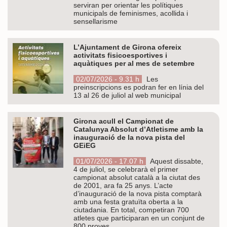
serviran per orientar les polítiques
municipals de feminismes, acollida i
sensellarisme
L’Ajuntament de Girona ofereix
activitats fisicoesportives i
aquàtiques per al mes de setembre
02/07/2026 - 9.31 h
Les
preinscripcions es podran fer en línia del
13 al 26 de juliol al web municipal
Girona acull el Campionat de
Catalunya Absolut d’Atletisme amb la
inauguració de la nova pista del
GEiEG
01/07/2026 - 17.07 h
Aquest dissabte,
4 de juliol, se celebrarà el primer
campionat absolut català a la ciutat des
de 2001, ara fa 25 anys. L’acte
d’inauguració de la nova pista comptarà
amb una festa gratuïta oberta a la
ciutadania. En total, competiran 700
atletes que participaran en un conjunt de
800 proves