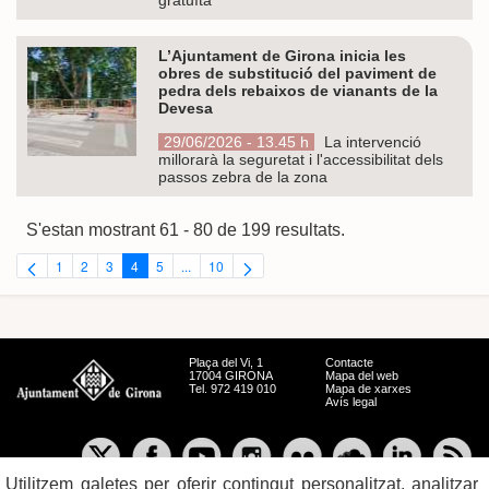
L’Ajuntament de Girona inicia les
obres de substitució del paviment de
pedra dels rebaixos de vianants de la
Devesa
29/06/2026 - 13.45 h
La intervenció
millorarà la seguretat i l'accessibilitat dels
passos zebra de la zona
S'estan mostrant 61 - 80 de 199 resultats.
1
2
3
4
5
...
10
Pàgina
Pàgina
Pàgina
Pàgina
Pàgina
Pàgines intermèdies Utilitzeu TAB per navegar.
Pàgina
Plaça del Vi, 1
Contacte
17004 GIRONA
Mapa del web
Tel. 972 419 010
Mapa de xarxes
Avís legal
Utilitzem galetes per oferir contingut personalitzat, analitzar