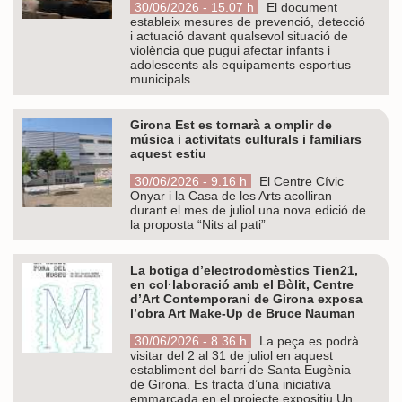
30/06/2026 - 15.07 h
El document
estableix mesures de prevenció, detecció
i actuació davant qualsevol situació de
violència que pugui afectar infants i
adolescents als equipaments esportius
municipals
Girona Est es tornarà a omplir de
música i activitats culturals i familiars
aquest estiu
30/06/2026 - 9.16 h
El Centre Cívic
Onyar i la Casa de les Arts acolliran
durant el mes de juliol una nova edició de
la proposta “Nits al pati”
La botiga d’electrodomèstics Tien21,
en col·laboració amb el Bòlit, Centre
d’Art Contemporani de Girona exposa
l’obra Art Make-Up de Bruce Nauman
30/06/2026 - 8.36 h
La peça es podrà
visitar del 2 al 31 de juliol en aquest
establiment del barri de Santa Eugènia
de Girona. Es tracta d’una iniciativa
emmarcada en el projecte expositiu Un