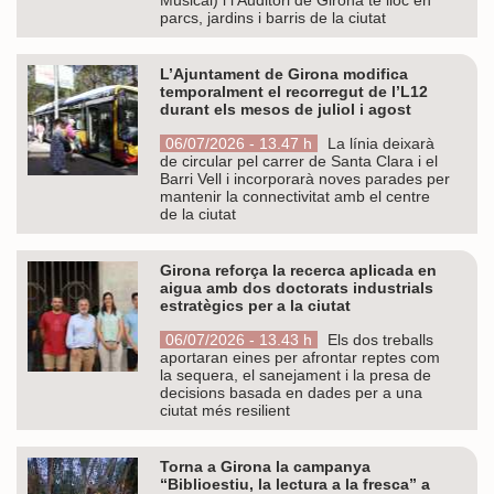
parcs, jardins i barris de la ciutat
L’Ajuntament de Girona modifica
temporalment el recorregut de l’L12
durant els mesos de juliol i agost
06/07/2026 - 13.47 h
La línia deixarà
de circular pel carrer de Santa Clara i el
Barri Vell i incorporarà noves parades per
mantenir la connectivitat amb el centre
de la ciutat
Girona reforça la recerca aplicada en
aigua amb dos doctorats industrials
estratègics per a la ciutat
06/07/2026 - 13.43 h
Els dos treballs
aportaran eines per afrontar reptes com
la sequera, el sanejament i la presa de
decisions basada en dades per a una
ciutat més resilient
Torna a Girona la campanya
“Biblioestiu, la lectura a la fresca” a