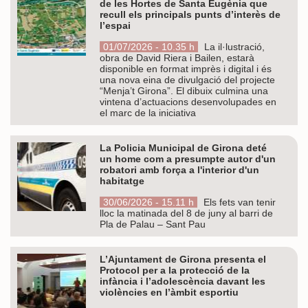
de les Hortes de Santa Eugènia que
recull els principals punts d’interès de
l’espai
01/07/2026 - 10.35 h
La il·lustració,
obra de David Riera i Bailen, estarà
disponible en format imprès i digital i és
una nova eina de divulgació del projecte
“Menja’t Girona”. El dibuix culmina una
vintena d’actuacions desenvolupades en
el marc de la iniciativa
La Policia Municipal de Girona deté
un home com a presumpte autor d'un
robatori amb força a l'interior d'un
habitatge
30/06/2026 - 15.11 h
Els fets van tenir
lloc la matinada del 8 de juny al barri de
Pla de Palau – Sant Pau
L’Ajuntament de Girona presenta el
Protocol per a la protecció de la
infància i l’adolescència davant les
violències en l’àmbit esportiu