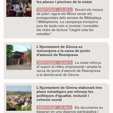
les places i piscines de la ciutat
03/07/2026 - 13.22 h
Durant els mesos
de juliol i agost els llibres seran els
protagonistes dels serveis de Biblioplaça
i Bibliopiscina. La campanya incorpora
jocs de taula com a novetat i consolida
els clubs de lectura "Llegint sota les
estrelles"
L'Ajuntament de Girona es
reincorpora a la xarxa de punts
d'atenció de Reempresa
03/07/2026 - 10.02 h
La ciutat reforça
el suport al relleu empresarial i amplia la
xarxa de punts d'atenció de Reempresa
a la demarcació de Girona
L'Ajuntament de Girona elaborarà tres
plans estratègics per reforçar les
polítiques d'igualtat, inclusió i
cohesió social
02/07/2026 - 11.44 h
Els documents es
basaran en una diagnosi participativa i