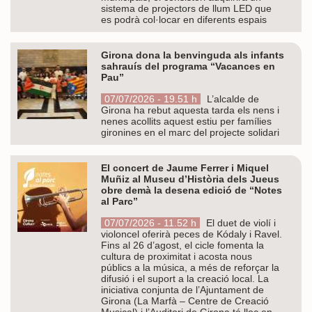
sistema de projectors de llum LED que
es podrà col·locar en diferents espais
Girona dona la benvinguda als infants
sahrauís del programa “Vacances en
Pau”
07/07/2026 - 19.51 h
L’alcalde de
Girona ha rebut aquesta tarda els nens i
nenes acollits aquest estiu per famílies
gironines en el marc del projecte solidari
El concert de Jaume Ferrer i Miquel
Muñiz al Museu d’Història dels Jueus
obre demà la desena edició de “Notes
al Parc”
07/07/2026 - 11.52 h
El duet de violí i
violoncel oferirà peces de Kódaly i Ravel.
Fins al 26 d’agost, el cicle fomenta la
cultura de proximitat i acosta nous
públics a la música, a més de reforçar la
difusió i el suport a la creació local. La
iniciativa conjunta de l’Ajuntament de
Girona (La Marfà – Centre de Creació
Musical) i l’Auditori de Girona té lloc en