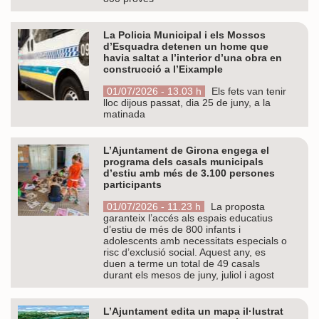
La Policia Municipal i els Mossos
d’Esquadra detenen un home que
havia saltat a l’interior d’una obra en
construcció a l’Eixample
01/07/2026 - 13.03 h
Els fets van tenir
lloc dijous passat, dia 25 de juny, a la
matinada
L’Ajuntament de Girona engega el
programa dels casals municipals
d’estiu amb més de 3.100 persones
participants
01/07/2026 - 11.23 h
La proposta
garanteix l’accés als espais educatius
d’estiu de més de 800 infants i
adolescents amb necessitats especials o
risc d’exclusió social. Aquest any, es
duen a terme un total de 49 casals
durant els mesos de juny, juliol i agost
L’Ajuntament edita un mapa il·lustrat