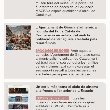
museu fora del museu que porta una
quarantena de peces de la Col·lecció
MACBA a espais quotidians d’arreu de
Catalunya
L’Ajuntament de Girona s’adhereix a
la crida del Fons Català de
Cooperació en solidaritat amb la
població de Veneçuela afectada pels
terratrèmols
30/06/2026 - 8.07 h
Amb aquesta
adhesió, l’Ajuntament de Girona se suma
al municipalisme solidari de Catalunya i
vol traslladar el seu condol a les famílies
de les víctimes, així com expressar el
seu suport i escalf a totes les persones
afectades per aquesta emergència
Un estiu més torna el cicle de cinema
a la fresca a l’exterior de L’Estació
30/06/2026 - 7.59 h
Totes les
projeccions es faran en versió original
subtitulada (VOSC) i l’entrada serà
gratuïta