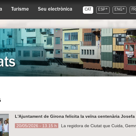
a
Turisme
Seu electrònica
CAT
ESP*
ENG*
FR
ats
s
L'Ajuntament de Girona felicita la veïna centenària Josefa 
20/05/2026 - 13.15 h
La regidora de Ciutat que Cuida, Gemma 