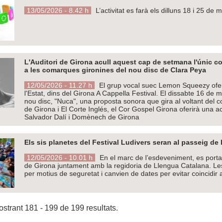
13/05/2026 - 8.42 h
L’activitat es farà els dilluns 18 i 25 d
L'Auditori de Girona acull aquest cap de setmana l'únic co
a les comarques gironines del nou disc de Clara Peya
12/05/2026 - 11.27 h
El grup vocal suec Lemon Squeezy oferi
l'Estat, dins del Girona A Cappella Festival. El dissabte 16 de 
nou disc, "Nuca", una proposta sonora que gira al voltant del co
de Girona i El Corte Inglés, el Cor Gospel Girona oferirà una a
Salvador Dalí i Domènech de Girona
Els sis planetes del Festival Ludivers seran al passeig de 
12/05/2026 - 10.01 h
En el marc de l’esdeveniment, es porta
de Girona juntament amb la regidoria de Llengua Catalana. Les 
per motius de seguretat i canvien de dates per evitar coincidir
strant 181 - 199 de 199 resultats.