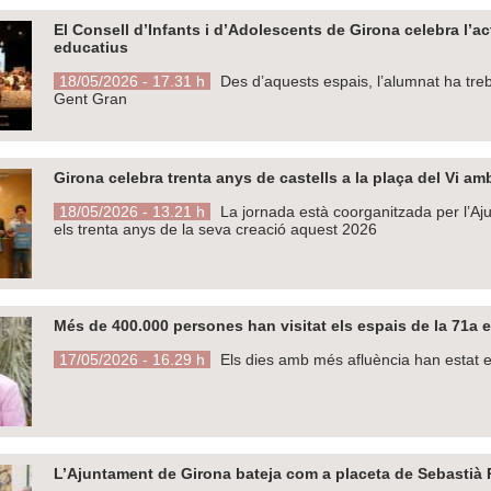
El Consell d’Infants i d’Adolescents de Girona celebra l’a
educatius
18/05/2026 - 17.31 h
Des d’aquests espais, l’alumnat ha trebal
Gent Gran
Girona celebra trenta anys de castells a la plaça del Vi am
18/05/2026 - 13.21 h
La jornada està coorganitzada per l’A
els trenta anys de la seva creació aquest 2026
Més de 400.000 persones han visitat els espais de la 71a 
17/05/2026 - 16.29 h
Els dies amb més afluència han estat els
L’Ajuntament de Girona bateja com a placeta de Sebastià 