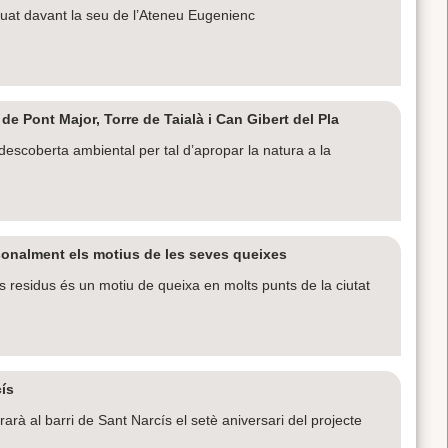
ituat davant la seu de l’Ateneu Eugenienc
de Pont Major, Torre de Taialà i Can Gibert del Pla
descoberta ambiental per tal d’apropar la natura a la
sonalment els motius de les seves queixes
s residus és un motiu de queixa en molts punts de la ciutat
cís
rà al barri de Sant Narcís el setè aniversari del projecte