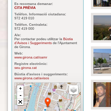
Es recomana demanar:
CITA PRÈVIA
Telèfon. Informació ciutadana:
972 419 010
Telèfon. Centraleta:
972 419 000
A/e:
Per contactar podeu utilitzar la
Bústia
d'Avisos i Suggeriments
de l'Ajuntament
de Girona.
Web:
www.girona.cat/oamr
Registre electrònic:
seu.girona.cat
Bústia d'avisos i suggeriments:
www.girona.cat/avisos