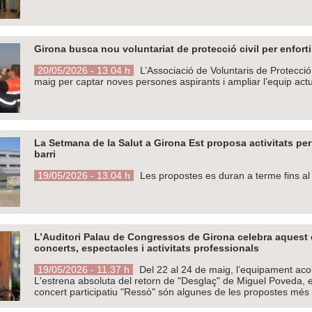
Girona busca nou voluntariat de protecció civil per enfort
20/05/2026 - 13.04 h
L’Associació de Voluntaris de Protecció 
maig per captar noves persones aspirants i ampliar l’equip act
La Setmana de la Salut a Girona Est proposa activitats per f
barri
19/05/2026 - 13.04 h
Les propostes es duran a terme fins al
L’Auditori Palau de Congressos de Girona celebra aquest 
concerts, espectacles i activitats professionals
19/05/2026 - 11.37 h
Del 22 al 24 de maig, l’equipament acoll
L'estrena absoluta del retorn de "Desglaç" de Miguel Poveda, e
concert participatiu "Ressò" són algunes de les propostes mé