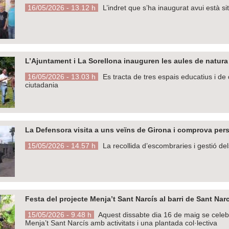
16/05/2026 - 13.12 h
L’indret que s’ha inaugurat avui està s
L’Ajuntament i La Sorellona inauguren les aules de natura 
16/05/2026 - 13.03 h
Es tracta de tres espais educatius i de 
ciutadania
La Defensora visita a uns veïns de Girona i comprova per
15/05/2026 - 14.57 h
La recollida d’escombraries i gestió del
Festa del projecte Menja’t Sant Narcís al barri de Sant Nar
15/05/2026 - 9.48 h
Aquest dissabte dia 16 de maig se celebra
Menja’t Sant Narcís amb activitats i una plantada col·lectiva