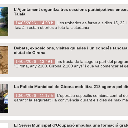
L’Ajuntament organitza tres sessions participatives encara
Taialà
14/05/2026 - 14.09 h
Les trobades es faran els dies 15, 22 i
Taialà, i estan obertes a tota la ciutadania
Debats, exposicions, visites guiades i un congrés tancara
ciutat de Girona
14/05/2026 - 13.49 h
Es tracta de la segona part del program
“Girona, any 2100. Girona 2.100 anys” i que va començar el g
La Policia Municipal de Girona mobilitza 218 agents pel d
13/05/2026 - 11.17 h
L’operatiu específic combina control de 
garantir la seguretat i la convivència durant els dies de màxima
El Servei Municipal d’Ocupació impulsa una formació gratu