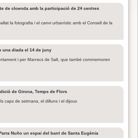
cte de cloenda amb la participació de 24 centres
lat la fotografia i el canvi urbanístic amb el Consell de la
b una diada el 14 de juny
juntament i per Marrecs de Salt, que també commemoren
edició de Girona, Temps de Flors
 caps de setmana, el dilluns i el dijous
Parra Nuño un espai del barri de Santa Eugènia