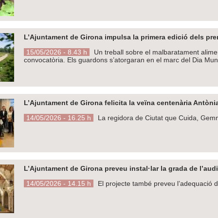
L’Ajuntament de Girona impulsa la primera edició dels prem
15/05/2026 - 8.43 h
Un treball sobre el malbaratament alimen
convocatòria. Els guardons s’atorgaran en el marc del Dia Mun
L’Ajuntament de Girona felicita la veïna centenària Antòni
14/05/2026 - 16.25 h
La regidora de Ciutat que Cuida, Gemma 
L’Ajuntament de Girona preveu instal·lar la grada de l’audi
14/05/2026 - 14.15 h
El projecte també preveu l’adequació de