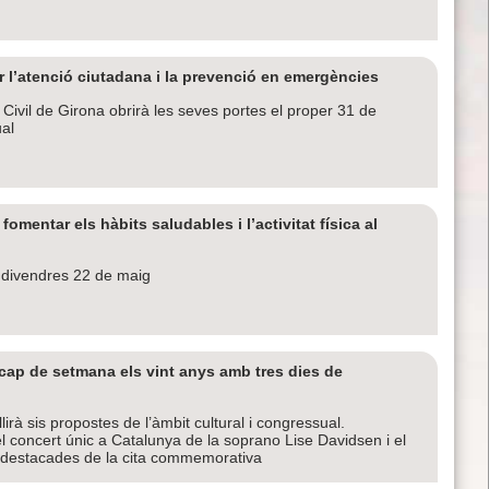
ir l’atenció ciutadana i la prevenció en emergències
Civil de Girona obrirà les seves portes el proper 31 de
ual
omentar els hàbits saludables i l’activitat física al
 divendres 22 de maig
cap de setmana els vint anys amb tres dies de
irà sis propostes de l’àmbit cultural i congressual.
l concert únic a Catalunya de la soprano Lise Davidsen i el
s destacades de la cita commemorativa