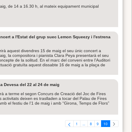
e maig, de 14 a 16.30 h, al mateix equipament municipal
ncert a l'Estat del grup suec Lemon Squeezy i l'estrena
rà aquest divendres 15 de maig el seu únic concert a
maig, la compositora i pianista Clara Peya presentarà el seu
ncepte de la solitud. En el marc del conveni entre l'Auditori
ctuació gratuïta aquest dissabte 16 de maig a la plaça de
la Devesa del 22 al 24 de maig
rà a terme el segon Concurs de Creació del Joc de Fires
activitats deixen es traslladen a tocar del Palau de Fires
 amb el festiu de l’1 de maig i amb “Girona, Temps de Flors”
1
...
8
9
10
Pàgina
Pàgines intermèdies Utilitzeu
Pàgina
Pàgina
Pàgina