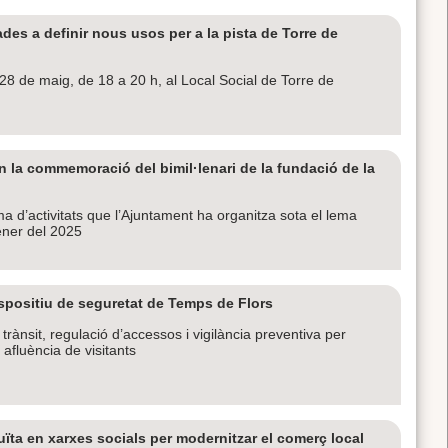
des a definir nous usos per a la pista de Torre de
 28 de maig, de 18 a 20 h, al Local Social de Torre de
n la commemoració del bimil·lenari de la fundació de la
a d’activitats que l’Ajuntament ha organitza sota el lema
ener del 2025
ispositiu de seguretat de Temps de Flors
trànsit, regulació d’accessos i vigilància preventiva per
 afluència de visitants
ïta en xarxes socials per modernitzar el comerç local