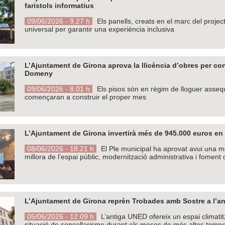
faristols informatius
09/06/2026 - 9.27 h
Els panells, creats en el marc del projec
universal per garantir una experiència inclusiva
L’Ajuntament de Girona aprova la llicència d’obres per con
Domeny
09/06/2026 - 8.01 h
Els pisos són en règim de lloguer assequib
començaran a construir el proper mes
L’Ajuntament de Girona invertirà més de 945.000 euros en 
08/06/2026 - 18.21 h
El Ple municipal ha aprovat avui una mo
millora de l’espai públic, modernització administrativa i foment 
L’Ajuntament de Girona reprèn Trobades amb Sostre a l’an
05/06/2026 - 12.09 h
L’antiga UNED ofereix un espai climatit
situació de sensellarisme durant els mesos de més altes temper