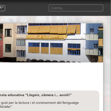
A*
sta educativa “Llegeix, càmera i... acció!”
l gust per la lectura i el coneixement del llenguatge
ktràiler”