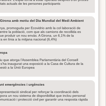
sitats actuals de les persones participants
de Girona amb motiu del Dia Mundial del Medi Ambient
ya, promoguda per Ecovidrio amb la col·laboració de
entre la població, com que als camions de recollida es
ue produir un nou envàs. A Girona, un 6,1% de la
ra en línia a la mitjana nacional (6,4%)
uropa
ntiu que atorga l’Assemblea Parlamentària del Consell
s’ha inaugurat una exposició a la Casa de Cultura de la
esió a la Unió Europea
ant emergències i urgències
epresentació sindical per reforçar la coordinació dels
rpora un nou sistema de disponibilitat que inclou personal
omunicació i protecció civil per garantir una resposta ràpida