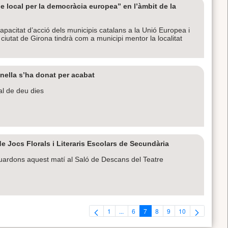
e local per la democràcia europea” en l’àmbit de la
a capacitat d’acció dels municipis catalans a la Unió Europea i
iutat de Girona tindrà com a municipi mentor la localitat
onella s’ha donat per acabat
al de deu dies
e Jocs Florals i Literaris Escolars de Secundària
uardons aquest matí al Saló de Descans del Teatre
1
...
6
7
8
9
10
Pàgina
Pàgines intermèdies Utilitzeu TAB per 
Pàgina
Pàgina
Pàgina
Pàgina
Pàgina