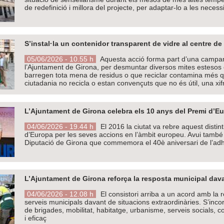
de redefinició i millora del projecte, per adaptar-lo a les neces
S’instal·la un contenidor transparent de vidre al centre 
05/06/2026 - 10.55 h
Aquesta acció forma part d’una campan
l’Ajuntament de Girona, per desmuntar diversos mites estesos 
barregen tota mena de residus o que reciclar contamina més q
ciutadania no recicla o estan convençuts que no és útil, una xif
L’Ajuntament de Girona celebra els 10 anys del Premi d’E
04/06/2026 - 19.44 h
El 2016 la ciutat va rebre aquest disti
d’Europa per les seves accions en l’àmbit europeu. Avui també 
Diputació de Girona que commemora el 40è aniversari de l’adh
L’Ajuntament de Girona reforça la resposta municipal dav
04/06/2026 - 12.08 h
El consistori arriba a un acord amb la r
serveis municipals davant de situacions extraordinàries. S’inco
de brigades, mobilitat, habitatge, urbanisme, serveis socials, c
i eficaç