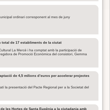
 municipal ordinari corresponent al mes de juny
 total de 17 establiments de la ciutat
e Cultural La Mercè i ha comptat amb la participació de
sa i regidora de Promoció Econòmica del consistori, Gemma
tació de 4,5 milions d’euros per accelerar projectes
matí la presentació del Pacte Regional per a la Societat del
i de les Hortes de Santa Eugènia a la ciutadania amb