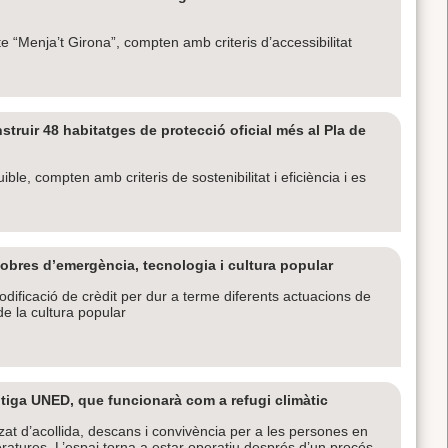
te “Menja’t Girona”, compten amb criteris d’accessibilitat
struir 48 habitatges de protecció oficial més al Pla de
le, compten amb criteris de sostenibilitat i eficiència i es
obres d’emergència, tecnologia i cultura popular
dificació de crèdit per dur a terme diferents actuacions de
de la cultura popular
tiga UNED, que funcionarà com a refugi climàtic
zat d’acollida, descans i convivència per a les persones en
atures. L’espai torna a estar operatiu després d’un procés