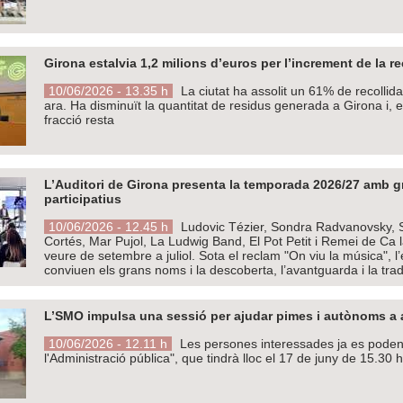
Girona estalvia 1,2 milions d’euros per l’increment de la rec
10/06/2026 - 13.35 h
La ciutat ha assolit un 61% de recollida
ara. Ha disminuït la quantitat de residus generada a Girona i,
fracció resta
L’Auditori de Girona presenta la temporada 2026/27 amb gr
participatius
10/06/2026 - 12.45 h
Ludovic Tézier, Sondra Radvanovsky, S
Cortés, Mar Pujol, La Ludwig Band, El Pot Petit i Remei de Ca
veure de setembre a juliol. Sota el reclam "On viu la música", 
conviuen els grans noms i la descoberta, l’avantguarda i la trad
L’SMO impulsa una sessió per ajudar pimes i autònoms a ac
10/06/2026 - 12.11 h
Les persones interessades ja es poden i
l'Administració pública", que tindrà lloc el 17 de juny de 15.30 