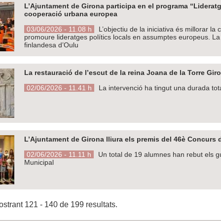
L’Ajuntament de Girona participa en el programa “Lideratg
cooperació urbana europea
03/06/2026 - 11.08 h
L’objectiu de la iniciativa és millorar l
promoure lideratges polítics locals en assumptes europeus. La c
finlandesa d’Oulu
La restauració de l’escut de la reina Joana de la Torre Gir
02/06/2026 - 11.41 h
La intervenció ha tingut una durada tot
L’Ajuntament de Girona lliura els premis del 46è Concurs d
02/06/2026 - 11.11 h
Un total de 19 alumnes han rebut els g
Municipal
strant 121 - 140 de 199 resultats.