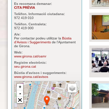
Es recomana demanar:
CITA PRÈVIA
Telèfon. Informació ciutadana:
972 419 010
Telèfon. Centraleta:
972 419 000
A/e:
Per contactar podeu utilitzar la
Bústia
d'Avisos i Suggeriments
de l'Ajuntament
de Girona.
Web:
www.girona.cat/oamr
Registre electrònic:
seu.girona.cat
Bústia d'avisos i suggeriments:
www.girona.cat/avisos