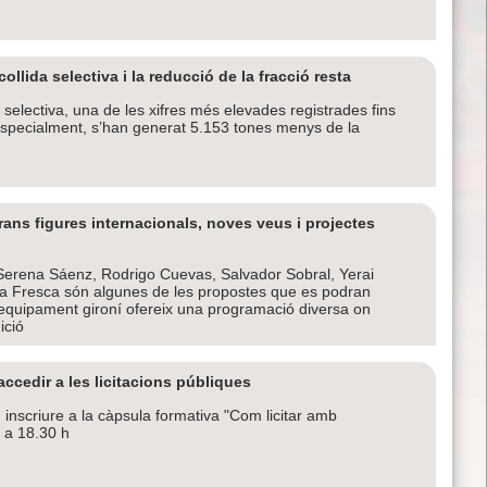
ollida selectiva i la reducció de la fracció resta
 selectiva, una de les xifres més elevades registrades fins
 especialment, s’han generat 5.153 tones menys de la
ans figures internacionals, noves veus i projectes
erena Sáenz, Rodrigo Cuevas, Salvador Sobral, Yerai
 la Fresca són algunes de les propostes que es podran
l’equipament gironí ofereix una programació diversa on
ició
cedir a les licitacions públiques
nscriure a la càpsula formativa "Com licitar amb
h a 18.30 h