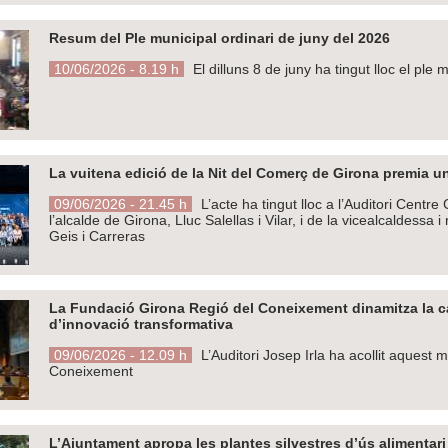
Resum del Ple municipal ordinari de juny del 2026
10/06/2026 - 8.19 h
El dilluns 8 de juny ha tingut lloc el ple
La vuitena edició de la Nit del Comerç de Girona premia un
09/06/2026 - 21.45 h
L’acte ha tingut lloc a l’Auditori Centr
l’alcalde de Girona, Lluc Salellas i Vilar, i de la vicealcaldes
Geis i Carreras
La Fundació Girona Regió del Coneixement dinamitza la cap
d’innovació transformativa
09/06/2026 - 12.09 h
L’Auditori Josep Irla ha acollit aquest 
Coneixement
L’Ajuntament apropa les plantes silvestres d’ús alimentar