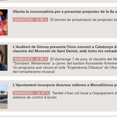
Oberta la convocatòria per a presentar projectes de la 8a e
04/06/2026 - 8.56 h
El termini de presentació de projectes és
L'Auditori de Girona presenta l'únic concert a Catalunya d
claustre del Monestir de Sant Daniel, amb totes les entra
04/06/2026 - 8.25 h
El diumenge 7 de juny, el claustre del Mo
"Schubert: Winterreise" a càrrec del baríton Konstantin Krimm
Un programa que clourà el cicle "Experiència Clàssica" de l'Aud
del romanticisme musical
L’Ajuntament incorpora diverses millores a MercaGirona pe
03/06/2026 - 11.47 h
També s’han col·locat a l’equipament du
sistema de control d’accés