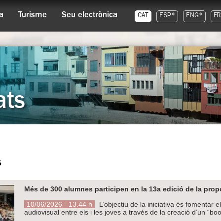
a
Turisme
Seu electrònica
CAT
ESP*
ENG*
FR
ats
s
Més de 300 alumnes participen en la 13a edició de la propo
10/06/2026 - 13.44 h
L’objectiu de la iniciativa és fomentar e
audiovisual entre els i les joves a través de la creació d’un “boo