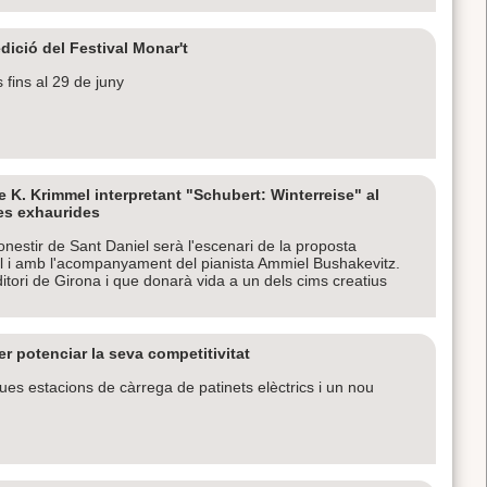
dició del Festival Monar't
 fins al 29 de juny
e K. Krimmel interpretant "Schubert: Winterreise" al
des exhaurides
nestir de Sant Daniel serà l'escenari de la proposta
el i amb l'acompanyament del pianista Ammiel Bushakevitz.
itori de Girona i que donarà vida a un dels cims creatius
r potenciar la seva competitivitat
es estacions de càrrega de patinets elèctrics i un nou