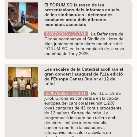
El FÒRUM SD fa ressò de les
presentacions dels informes anuals
de les sindicatures i defensories
catalanes arreu dels diferents
municipis associats
08/07/2026 - 13.33 h
La Defensora de
Girona acompanya el Síndic de Lloret de
Mar, juntament amb altres membres del
FÒRUM SD, en la presentació de la seva
memòria de l’any 2025
Les escales de la Catedral acolliran el
gran concert inaugural de l'11a edició
de l’Europa Cantat Junior el 12 de
juliol
08/07/2026 - 12.43 h
De l’11 al 19 de
juliol, Girona es convertirà en la capital
europea del cant coral reunint 1.200
joves cantaires de 43 corals procedents
de 12 països d’arreu del món. La
programació inclourà nou tallers amb
directors i músics internacionals,
concerts oberts a la ciutadania,
intercanvis musicals o activitats de