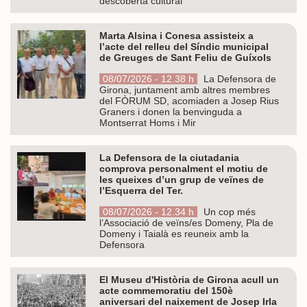
descoberta cultural
Marta Alsina i Conesa assisteix a
l’acte del relleu del Síndic municipal
de Greuges de Sant Feliu de Guíxols
08/07/2026 - 12.38 h
La Defensora de
Girona, juntament amb altres membres
del FÒRUM SD, acomiaden a Josep Rius
Graners i donen la benvinguda a
Montserrat Homs i Mir
La Defensora de la ciutadania
comprova personalment el motiu de
les queixes d’un grup de veïnes de
l’Esquerra del Ter.
08/07/2026 - 12.34 h
Un cop més
l’Associació de veïns/es Domeny, Pla de
Domeny i Taialà es reuneix amb la
Defensora
El Museu d'Història de Girona acull un
acte commemoratiu del 150è
aniversari del naixement de Josep Irla