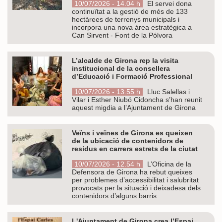
10/07/2026 - 14.04 h
El servei dona
continuïtat a la gestió de més de 133
hectàrees de terrenys municipals i
incorpora una nova àrea estratègica a
Can Sirvent - Font de la Pólvora
L’alcalde de Girona rep la visita
institucional de la consellera
d’Educació i Formació Professional
10/07/2026 - 13.55 h
Lluc Salellas i
Vilar i Esther Niubó Cidoncha s’han reunit
aquest migdia a l’Ajuntament de Girona
Veïns i veïnes de Girona es queixen
de la ubicació de contenidors de
residus en carrers estrets de la ciutat
10/07/2026 - 12.54 h
L’Oficina de la
Defensora de Girona ha rebut queixes
per problemes d’accessibilitat i salubritat
provocats per la situació i deixadesa dels
contenidors d’alguns barris
L'Ajuntament de Girona crea l’Espai