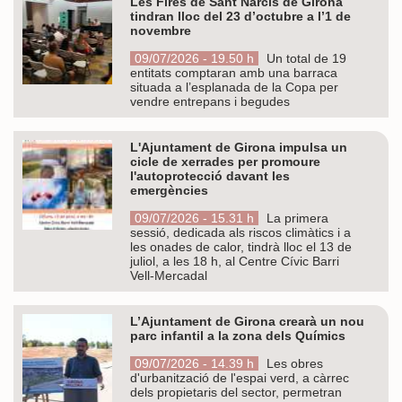
Les Fires de Sant Narcís de Girona
tindran lloc del 23 d’octubre a l’1 de
novembre
09/07/2026 - 19.50 h
Un total de 19
entitats comptaran amb una barraca
situada a l’esplanada de la Copa per
vendre entrepans i begudes
L'Ajuntament de Girona impulsa un
cicle de xerrades per promoure
l'autoprotecció davant les
emergències
09/07/2026 - 15.31 h
La primera
sessió, dedicada als riscos climàtics i a
les onades de calor, tindrà lloc el 13 de
juliol, a les 18 h, al Centre Cívic Barri
Vell-Mercadal
L’Ajuntament de Girona crearà un nou
parc infantil a la zona dels Químics
09/07/2026 - 14.39 h
Les obres
d'urbanització de l'espai verd, a càrrec
dels propietaris del sector, permetran