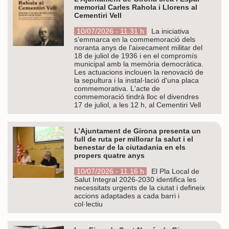
memorial Carles Rahola i Llorens al
Cementiri Vell
10/07/2026 - 11.31 h
La iniciativa
s'emmarca en la commemoració dels
noranta anys de l'aixecament militar del
18 de juliol de 1936 i en el compromís
municipal amb la memòria democràtica.
Les actuacions inclouen la renovació de
la sepultura i la instal·lació d'una placa
commemorativa. L'acte de
commemoració tindrà lloc el divendres
17 de juliol, a les 12 h, al Cementiri Vell
L’Ajuntament de Girona presenta un
full de ruta per millorar la salut i el
benestar de la ciutadania en els
propers quatre anys
10/07/2026 - 11.16 h
El Pla Local de
Salut Integral 2026-2030 identifica les
necessitats urgents de la ciutat i defineix
accions adaptades a cada barri i
col·lectiu