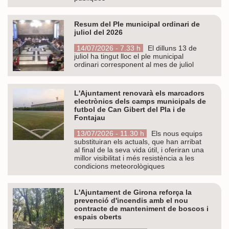
Resum del Ple municipal ordinari de
juliol del 2026
14/07/2026 - 7.33 h
El dilluns 13 de
juliol ha tingut lloc el ple municipal
ordinari corresponent al mes de juliol
L'Ajuntament renovarà els marcadors
electrònics dels camps municipals de
futbol de Can Gibert del Pla i de
Fontajau
13/07/2026 - 11.30 h
Els nous equips
substituiran els actuals, que han arribat
al final de la seva vida útil, i oferiran una
millor visibilitat i més resistència a les
condicions meteorològiques
L'Ajuntament de Girona reforça la
prevenció d'incendis amb el nou
contracte de manteniment de boscos i
espais oberts