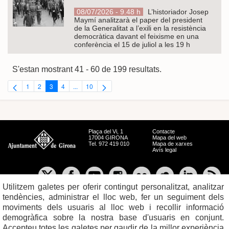
08/07/2026 - 9.48 h
L’historiador Josep
Maymí analitzarà el paper del president
de la Generalitat a l’exili en la resistència
democràtica davant el feixisme en una
conferència el 15 de juliol a les 19 h
S'estan mostrant 41 - 60 de 199 resultats.
1
2
3
4
...
10
Pàgina
Pàgina
Pàgina
Pàgina
Pàgines intermèdies Utilitzeu TAB per navegar.
Pàgina
Plaça del Vi, 1
Contacte
17004 GIRONA
Mapa del web
Tel. 972 419 010
Mapa de xarxes
Avís legal
Utilitzem galetes per oferir contingut personalitzat, analitzar
tendències, administrar el lloc web, fer un seguiment dels
moviments dels usuaris al lloc web i recollir informació
demogràfica sobre la nostra base d'usuaris en conjunt.
Accepteu totes les galetes per gaudir de la millor experiència