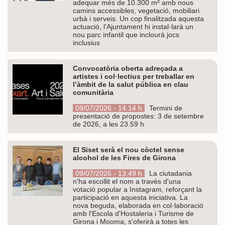
adequar més de 10.300 m² amb nous
camins accessibles, vegetació, mobiliari
urbà i serveis. Un cop finalitzada aquesta
actuació, l'Ajuntament hi instal·larà un
nou parc infantil que inclourà jocs
inclusius
Convocatòria oberta adreçada a
artistes i col·lectius per treballar en
l’àmbit de la salut pública en clau
comunitària
09/07/2026 - 14.14 h
Termini de
presentació de propostes: 3 de setembre
de 2026, a les 23.59 h
El Siset serà el nou còctel sense
alcohol de les Fires de Girona
09/07/2026 - 13.49 h
La ciutadania
n'ha escollit el nom a través d'una
votació popular a Instagram, reforçant la
participació en aquesta iniciativa. La
nova beguda, elaborada en col·laboració
amb l'Escola d'Hostaleria i Turisme de
Girona i Mooma, s'oferirà a totes les