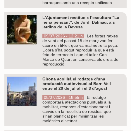
barraques amb una recepta unificada
L’Ajuntament restitueix l’escultura “La
nena pensant”, de Jordi Dalmau, als
jardins de la Devesa
09/07/2026 - 12.21 h
Les fortes ratxes
de vent del passat 15 de març van fer
caure un til·ler, que va malmetre la peça.
L’obra s’ha pogut reproduir ja que està
feta de terracota i que el taller Can
Marcó de Quart en conserva els drets de
reproducció
Girona acollirà el rodatge d'una
producció audiovisual al Barri Vell
entre el 20 de juliol i el 3 d’agost
08/07/2026 - 18.55 h
El rodatge
comportarà afectacions puntuals a la
mobilitat, reserves d'estacionament i
canvis en la recollida de residus, que
s'han planificat per minimitzar les
molèsties al veïnat