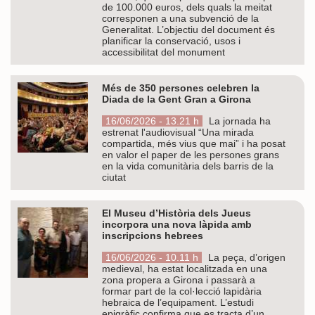
de 100.000 euros, dels quals la meitat
corresponen a una subvenció de la
Generalitat. L’objectiu del document és
planificar la conservació, usos i
accessibilitat del monument
Més de 350 persones celebren la
Diada de la Gent Gran a Girona
16/06/2026 - 13.21 h
La jornada ha
estrenat l'audiovisual “Una mirada
compartida, més vius que mai” i ha posat
en valor el paper de les persones grans
en la vida comunitària dels barris de la
ciutat
El Museu d’Història dels Jueus
incorpora una nova làpida amb
inscripcions hebrees
16/06/2026 - 10.11 h
La peça, d’origen
medieval, ha estat localitzada en una
zona propera a Girona i passarà a
formar part de la col·lecció lapidària
hebraica de l’equipament. L’estudi
epigràfic confirma que es tracta d’un