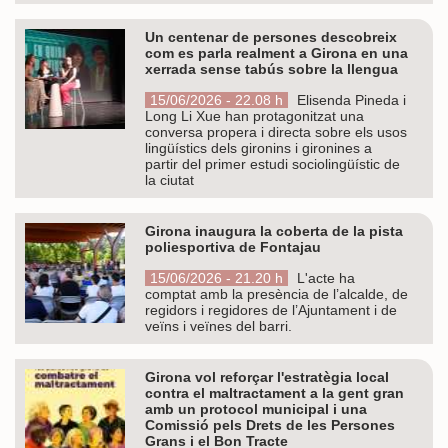
Un centenar de persones descobreix
com es parla realment a Girona en una
xerrada sense tabús sobre la llengua
15/06/2026 - 22.08 h
Elisenda Pineda i
Long Li Xue han protagonitzat una
conversa propera i directa sobre els usos
lingüístics dels gironins i gironines a
partir del primer estudi sociolingüístic de
la ciutat
Girona inaugura la coberta de la pista
poliesportiva de Fontajau
15/06/2026 - 21.20 h
L'acte ha
comptat amb la presència de l’alcalde, de
regidors i regidores de l’Ajuntament i de
veïns i veïnes del barri.
Girona vol reforçar l'estratègia local
contra el maltractament a la gent gran
amb un protocol municipal i una
Comissió pels Drets de les Persones
Grans i el Bon Tracte