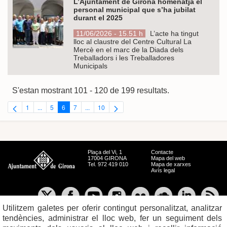
L’Ajuntament de Girona homenatja el
personal municipal que s’ha jubilat
durant el 2025
11/06/2026 - 15.51 h
L’acte ha tingut
lloc al claustre del Centre Cultural La
Mercè en el marc de la Diada dels
Treballadors i les Treballadores
Municipals
S'estan mostrant 101 - 120 de 199 resultats.
1
...
5
6
7
...
10
Pàgina
Pàgines intermèdies Utilitzeu TAB per navegar.
Pàgina
Pàgina
Pàgina
Pàgines intermèdies Utilitzeu TAB per navegar.
Pàgina
Plaça del Vi, 1
Contacte
17004 GIRONA
Mapa del web
Tel. 972 419 010
Mapa de xarxes
Avís legal
Utilitzem galetes per oferir contingut personalitzat, analitzar
tendències, administrar el lloc web, fer un seguiment dels