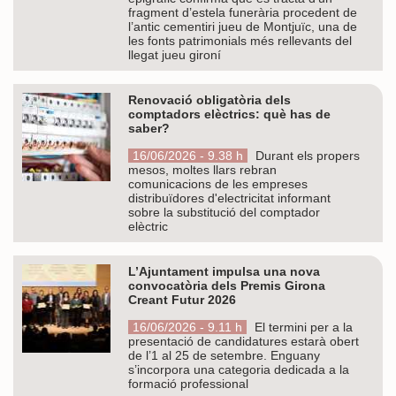
fragment d’estela funerària procedent de
l’antic cementiri jueu de Montjuïc, una de
les fonts patrimonials més rellevants del
llegat jueu gironí
Renovació obligatòria dels
comptadors elèctrics: què has de
saber?
16/06/2026 - 9.38 h
Durant els propers
mesos, moltes llars rebran
comunicacions de les empreses
distribuïdores d'electricitat informant
sobre la substitució del comptador
elèctric
L’Ajuntament impulsa una nova
convocatòria dels Premis Girona
Creant Futur 2026
16/06/2026 - 9.11 h
El termini per a la
presentació de candidatures estarà obert
de l’1 al 25 de setembre. Enguany
s’incorpora una categoria dedicada a la
formació professional