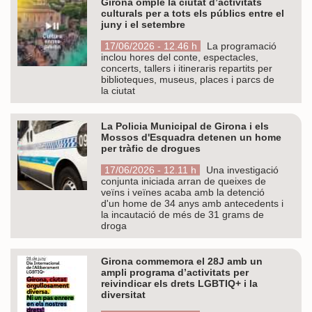
Girona omple la ciutat d’activitats
culturals per a tots els públics entre el
juny i el setembre
17/06/2026 - 12.46 h
La programació
inclou hores del conte, espectacles,
concerts, tallers i itineraris repartits per
biblioteques, museus, places i parcs de
la ciutat
La Policia Municipal de Girona i els
Mossos d'Esquadra detenen un home
per tràfic de drogues
17/06/2026 - 12.11 h
Una investigació
conjunta iniciada arran de queixes de
veïns i veïnes acaba amb la detenció
d'un home de 34 anys amb antecedents i
la incautació de més de 31 grams de
droga
Girona commemora el 28J amb un
ampli programa d’activitats per
reivindicar els drets LGBTIQ+ i la
diversitat