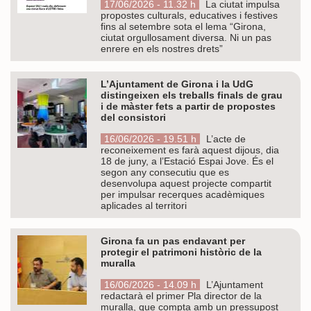
17/06/2026 - 11.32 h
La ciutat impulsa
propostes culturals, educatives i festives
fins al setembre sota el lema “Girona,
ciutat orgullosament diversa. Ni un pas
enrere en els nostres drets”
L’Ajuntament de Girona i la UdG
distingeixen els treballs finals de grau
i de màster fets a partir de propostes
del consistori
16/06/2026 - 19.51 h
L’acte de
reconeixement es farà aquest dijous, dia
18 de juny, a l’Estació Espai Jove. És el
segon any consecutiu que es
desenvolupa aquest projecte compartit
per impulsar recerques acadèmiques
aplicades al territori
Girona fa un pas endavant per
protegir el patrimoni històric de la
muralla
16/06/2026 - 14.09 h
L’Ajuntament
redactarà el primer Pla director de la
muralla, que compta amb un pressupost