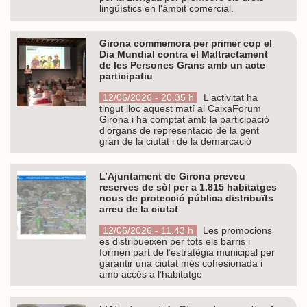
lingüístics en l'àmbit comercial.
Girona commemora per primer cop el
Dia Mundial contra el Maltractament
de les Persones Grans amb un acte
participatiu
12/06/2026 - 20.35 h
L'activitat ha
tingut lloc aquest matí al CaixaForum
Girona i ha comptat amb la participació
d’òrgans de representació de la gent
gran de la ciutat i de la demarcació
L’Ajuntament de Girona preveu
reserves de sòl per a 1.815 habitatges
nous de protecció pública distribuïts
arreu de la ciutat
12/06/2026 - 11.43 h
Les promocions
es distribueixen per tots els barris i
formen part de l’estratègia municipal per
garantir una ciutat més cohesionada i
amb accés a l’habitatge