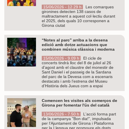
15/06/2026 - 12.29 h
Les comarques
gironines detecten 138 casos de
maltractament a aquest col·lectiu durant
el 2025, dels quals 10 corresponen a
Girona ciutat
“Notes al parc” arriba a la desena
edició amb dotze actuacions que
combinen música clàssica i moderna
15/06/2026 - 9.09 h
El cicle de
concerts tindrà lloc del 8 de juliol al 26
d'agost amb el claustre del monestir de
Sant Daniel i el passeig de la Sardana
del parc de la Devesa com a escenaris
destacats i amb l’estrena del Museu
d’Història dels Jueus com a espai
Comencen les visites als comerços de
Girona per fomentar l'ús del català
13/06/2026 - 7.50 h
L'acció forma part
de la campanya "Bon dia!", impulsada
per l'Ajuntament de Girona i Plataforma
per la Llengua per promoure els drets