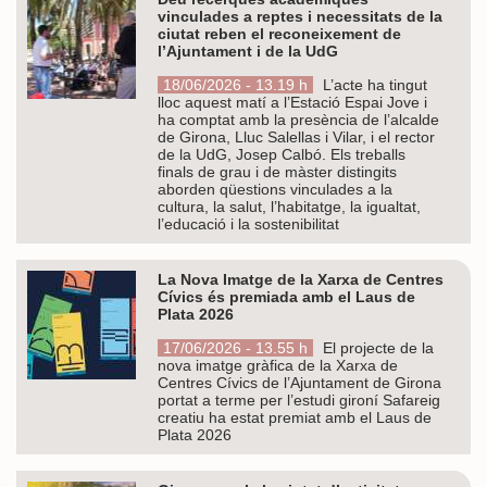
vinculades a reptes i necessitats de la
ciutat reben el reconeixement de
l’Ajuntament i de la UdG
18/06/2026 - 13.19 h
L’acte ha tingut
lloc aquest matí a l’Estació Espai Jove i
ha comptat amb la presència de l’alcalde
de Girona, Lluc Salellas i Vilar, i el rector
de la UdG, Josep Calbó. Els treballs
finals de grau i de màster distingits
aborden qüestions vinculades a la
cultura, la salut, l’habitatge, la igualtat,
l’educació i la sostenibilitat
La Nova Imatge de la Xarxa de Centres
Cívics és premiada amb el Laus de
Plata 2026
17/06/2026 - 13.55 h
El projecte de la
nova imatge gràfica de la Xarxa de
Centres Cívics de l’Ajuntament de Girona
portat a terme per l’estudi gironí Safareig
creatiu ha estat premiat amb el Laus de
Plata 2026