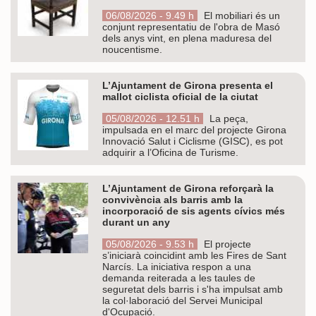
06/08/2026 - 9.49 h
El mobiliari és un
conjunt representatiu de l'obra de Masó
dels anys vint, en plena maduresa del
noucentisme.
L’Ajuntament de Girona presenta el
mallot ciclista oficial de la ciutat
05/08/2026 - 12.51 h
La peça,
impulsada en el marc del projecte Girona
Innovació Salut i Ciclisme (GISC), es pot
adquirir a l’Oficina de Turisme.
L’Ajuntament de Girona reforçarà la
convivència als barris amb la
incorporació de sis agents cívics més
durant un any
05/08/2026 - 9.53 h
El projecte
s’iniciarà coincidint amb les Fires de Sant
Narcís. La iniciativa respon a una
demanda reiterada a les taules de
seguretat dels barris i s'ha impulsat amb
la col·laboració del Servei Municipal
d'Ocupació.