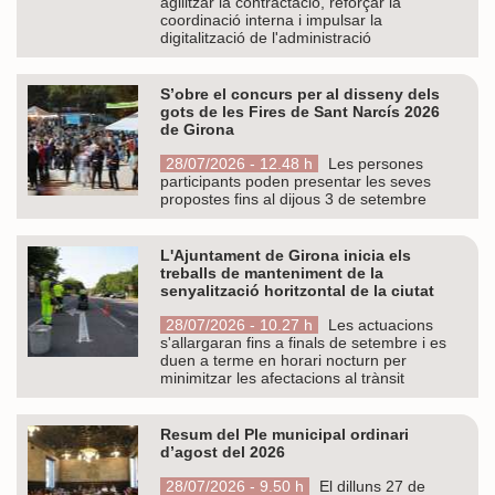
agilitzar la contractació, reforçar la
coordinació interna i impulsar la
digitalització de l'administració
S’obre el concurs per al disseny dels
gots de les Fires de Sant Narcís 2026
de Girona
28/07/2026 - 12.48 h
Les persones
participants poden presentar les seves
propostes fins al dijous 3 de setembre
L'Ajuntament de Girona inicia els
treballs de manteniment de la
senyalització horitzontal de la ciutat
28/07/2026 - 10.27 h
Les actuacions
s'allargaran fins a finals de setembre i es
duen a terme en horari nocturn per
minimitzar les afectacions al trànsit
Resum del Ple municipal ordinari
d’agost del 2026
28/07/2026 - 9.50 h
El dilluns 27 de