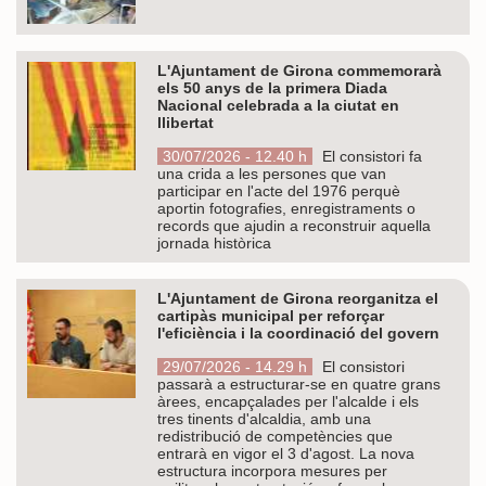
L'Ajuntament de Girona commemorarà
els 50 anys de la primera Diada
Nacional celebrada a la ciutat en
llibertat
30/07/2026 - 12.40 h
El consistori fa
una crida a les persones que van
participar en l'acte del 1976 perquè
aportin fotografies, enregistraments o
records que ajudin a reconstruir aquella
jornada històrica
L'Ajuntament de Girona reorganitza el
cartipàs municipal per reforçar
l'eficiència i la coordinació del govern
29/07/2026 - 14.29 h
El consistori
passarà a estructurar-se en quatre grans
àrees, encapçalades per l'alcalde i els
tres tinents d'alcaldia, amb una
redistribució de competències que
entrarà en vigor el 3 d'agost. La nova
estructura incorpora mesures per