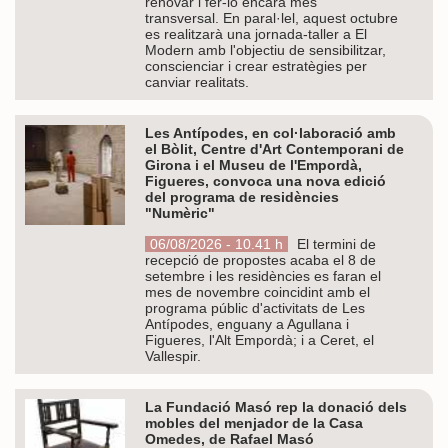
renovar i fer-lo encara més
transversal. En paral·lel, aquest octubre
es realitzarà una jornada-taller a El
Modern amb l'objectiu de sensibilitzar,
conscienciar i crear estratègies per
canviar realitats.
Les Antípodes, en col·laboració amb
el Bòlit, Centre d'Art Contemporani de
Girona i el Museu de l'Empordà,
Figueres, convoca una nova edició
del programa de residències
"Numèric"
06/08/2026 - 10.41 h
El termini de
recepció de propostes acaba el 8 de
setembre i les residències es faran el
mes de novembre coincidint amb el
programa públic d'activitats de Les
Antípodes, enguany a Agullana i
Figueres, l'Alt Empordà; i a Ceret, el
Vallespir.
La Fundació Masó rep la donació dels
mobles del menjador de la Casa
Omedes, de Rafael Masó