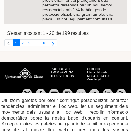
provisionalment el planejament que
permetrà desenvolupar un nou sector
residencial amb 174 habitatges de
protecció oficial, una gran rambla, una
plaça i un nou equipament comunitari
S'estan mostrant 1 - 20 de 199 resultats.
1
2
3
...
10
Pàgina
Pàgina
Pàgina
Pàgines intermèdies Utilitzeu TAB per navegar.
Pàgina
Plaça del Vi, 1
Contacte
17004 GIRONA
Mapa del web
Tel. 972 419 010
Mapa de xarxes
Avís legal
Utilitzem galetes per oferir contingut personalitzat, analitzar
tendències, administrar el lloc web, fer un seguiment dels
moviments dels usuaris al lloc web i recollir informació
demogràfica sobre la nostra base d'usuaris en conjunt.
Accepteu totes les galetes per gaudir de la millor experiència
possible al nostre lloc web o gestioneu les vostres