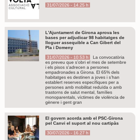
31/07/2026 - 14.25 h
L'Ajuntament de Girona aprova les
bases per adjudicar 98 habitatges de
lloguer assequible a Can Gibert del
Pla i Domeny
31/07/2026 - 10.53 h
La convocatòria
es preveu que s’obri el mes de setembre
i els pisos s'adrecen a persones
empadronades a Girona. El 65% dels
habitatges es destinen a joves i s’han
establert reserves específiques per a
persones amb mobilitat reduïda o amb
trastorns de salut mental, famílies
monoparentals, víctimes de violència de
gènere i gent gran
El govern acorda amb el PSC-Girona
pel Canvi el suport al nou cartipàs
30/07/2026 - 16.27 h