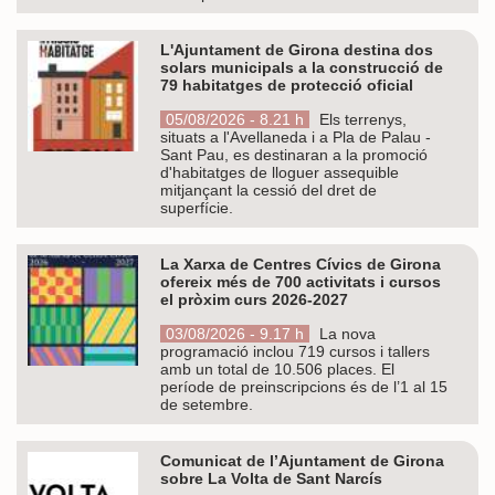
L'Ajuntament de Girona destina dos
solars municipals a la construcció de
79 habitatges de protecció oficial
05/08/2026 - 8.21 h
Els terrenys,
situats a l'Avellaneda i a Pla de Palau -
Sant Pau, es destinaran a la promoció
d'habitatges de lloguer assequible
mitjançant la cessió del dret de
superfície.
La Xarxa de Centres Cívics de Girona
ofereix més de 700 activitats i cursos
el pròxim curs 2026-2027
03/08/2026 - 9.17 h
La nova
programació inclou 719 cursos i tallers
amb un total de 10.506 places. El
període de preinscripcions és de l’1 al 15
de setembre.
Comunicat de l’Ajuntament de Girona
sobre La Volta de Sant Narcís