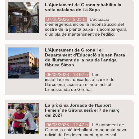
L’Ajuntament de Girona rehabilita la
volta catalana de La Sopa
07/08/2026 - 9.33 h
L’actuació
d'emergència inclou la reconstrucció del
sostre de la planta baixa i s'acompanyarà
d'un pla de manteniment de l'edifici.
L'Ajuntament de Girona i el
Departament d'Educació signen l'acta
de lliurament de la nau de l'antiga
fàbrica Simon
06/08/2026 - 13.02 h
Les
instal·lacions, ubicades al carrer de
Barcelona, acolliran el nou Institut
Ermessenda de Girona.
La pròxima Jornada de l'Esport
Femení de Girona serà el 7 de març
del 2027
06/08/2026 - 12.47 h
L'Ajuntament de
Girona ja està treballant en aquesta nova
edició de l'esdeveniment, que es vol