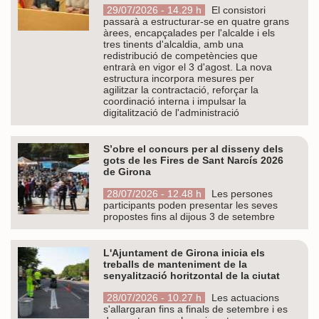
29/07/2026 - 14.29 h
El consistori
passarà a estructurar-se en quatre grans
àrees, encapçalades per l'alcalde i els
tres tinents d'alcaldia, amb una
redistribució de competències que
entrarà en vigor el 3 d'agost. La nova
estructura incorpora mesures per
agilitzar la contractació, reforçar la
coordinació interna i impulsar la
digitalització de l'administració
S’obre el concurs per al disseny dels
gots de les Fires de Sant Narcís 2026
de Girona
28/07/2026 - 12.48 h
Les persones
participants poden presentar les seves
propostes fins al dijous 3 de setembre
L'Ajuntament de Girona inicia els
treballs de manteniment de la
senyalització horitzontal de la ciutat
28/07/2026 - 10.27 h
Les actuacions
s'allargaran fins a finals de setembre i es