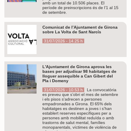
amb un total de 10.506 places. El
període de preinscripcions és de l’1 al 15
de setembre.
Comunicat de l’Ajuntament de Girona
sobre La Volta de Sant Narcís
31/07/2026 - 14.25 h
L'Ajuntament de Girona aprova les
bases per adjudicar 98 habitatges de
lloguer assequible a Can Gibert del
Pla i Domeny
31/07/2026 - 10.53 h
La convocatòria
es preveu que s’obri el mes de setembre
i els pisos s'adrecen a persones
empadronades a Girona. El 65% dels
habitatges es destinen a joves i s’han
establert reserves específiques per a
persones amb mobilitat reduïda o amb
trastorns de salut mental, famílies
monoparentals, víctimes de violència de