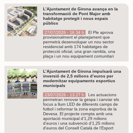
L’Ajuntament de Girona avança en la
transformació de Pont Major amb
habitatge protegit i nous espais
públics
27/07/2026 - 16.34 h
El Ple aprova
provisionalment el planejament que
permetrà desenvolupar un nou sector
residencial amb 174 habitatges de
protecció oficial, una gran rambla, una
plaça i un nou equipament comunitari
L’Ajuntament de Girona impulsarà una
inversió de 2,5 milions d’euros per
modernitzar equipaments esportius
municipals
23/07/2026 - 13.27 h
Les actuacions
permetran renovar la gespa i canviar els
focus a llum LED de diferents camps de
futbol i reformar la zona esportiva de la
Devesa. El projecte compta amb una
aportació municipal d’1,29 milions
d’euros i una subvenció d’1,25 milions
d’euros del Consell Català de l’Esport