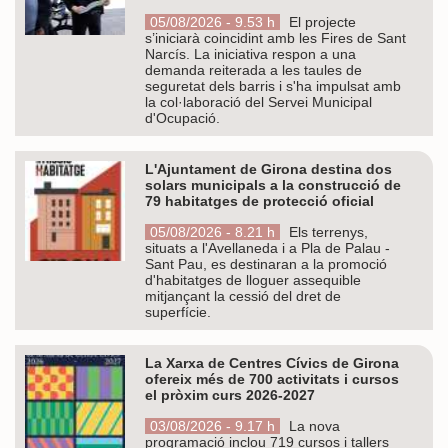
05/08/2026 - 9.53 h
El projecte
s’iniciarà coincidint amb les Fires de Sant
Narcís. La iniciativa respon a una
demanda reiterada a les taules de
seguretat dels barris i s'ha impulsat amb
la col·laboració del Servei Municipal
d'Ocupació.
L'Ajuntament de Girona destina dos
solars municipals a la construcció de
79 habitatges de protecció oficial
05/08/2026 - 8.21 h
Els terrenys,
situats a l'Avellaneda i a Pla de Palau -
Sant Pau, es destinaran a la promoció
d'habitatges de lloguer assequible
mitjançant la cessió del dret de
superfície.
La Xarxa de Centres Cívics de Girona
ofereix més de 700 activitats i cursos
el pròxim curs 2026-2027
03/08/2026 - 9.17 h
La nova
programació inclou 719 cursos i tallers