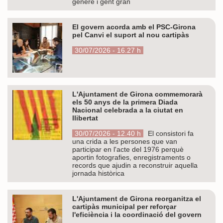
gènere i gent gran
El govern acorda amb el PSC-Girona
pel Canvi el suport al nou cartipàs
30/07/2026 - 16.27 h
L'Ajuntament de Girona commemorarà
els 50 anys de la primera Diada
Nacional celebrada a la ciutat en
llibertat
30/07/2026 - 12.40 h
El consistori fa
una crida a les persones que van
participar en l'acte del 1976 perquè
aportin fotografies, enregistraments o
records que ajudin a reconstruir aquella
jornada històrica
L'Ajuntament de Girona reorganitza el
cartipàs municipal per reforçar
l'eficiència i la coordinació del govern