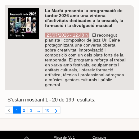
La Marfà presenta la programació de
tardor 2026 amb una vintena
d'activitats dedicades a la creació, la
formació i la divulgació musical
23/07/2026 - 12.48 h
El reconegut
pianista i compositor de jazz Uri Caine
protagonitzarà una conversa oberta
sobre creativitat, improvisació i
composició com un dels plats forts de la
temporada. El programa reforça el treball
en xarxa amb festivals, equipaments i
entitats culturals, i ofereix formació
artística, tècnica i professional adreçada
a músics, gestors culturals i públic
general
S'estan mostrant 1 - 20 de 199 resultats.
1
2
3
...
10
Pàgina
Pàgina
Pàgina
Pàgines intermèdies Utilitzeu TAB per navegar.
Pàgina
Plaça del Vi, 1
Contacte