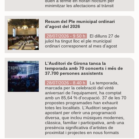
duen a terme en horari nocturn per
minimitzar les afectacions al trànsit
Resum del Ple municipal ordinari
d’agost del 2026
28/07/2026 - 9.50 h
El dilluns 27 de
juliol ha tingut lloc el ple municipal
ordinari corresponent al mes d’agost
L’Auditori de Girona tanca la
temporada amb 70 concerts i més de
37.700 persones assistents
28/07/2026 - 8.40 h
La temporada,
marcada per la celebració del vintè
aniversari de l'equipament, ha comptat
amb un 85,64 % d'ocupació. 37 de les 70
propostes programades han exhaurit
totes les localitats. L'Auditori segueix
apostant per oferir una programació
diversa, que inclou músiques modernes,
clàssica, familiar i participativa, amb una
presència significativa d’artistes de
proximitat i projectes en nous formats