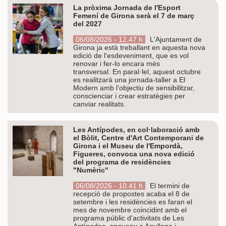
La pròxima Jornada de l'Esport
Femení de Girona serà el 7 de març
del 2027
06/08/2026 - 12.47 h
L'Ajuntament de
Girona ja està treballant en aquesta nova
edició de l'esdeveniment, que es vol
renovar i fer-lo encara més
transversal. En paral·lel, aquest octubre
es realitzarà una jornada-taller a El
Modern amb l'objectiu de sensibilitzar,
conscienciar i crear estratègies per
canviar realitats.
Les Antípodes, en col·laboració amb
el Bòlit, Centre d'Art Contemporani de
Girona i el Museu de l'Empordà,
Figueres, convoca una nova edició
del programa de residències
"Numèric"
06/08/2026 - 10.41 h
El termini de
recepció de propostes acaba el 8 de
setembre i les residències es faran el
mes de novembre coincidint amb el
programa públic d'activitats de Les
Antípodes, enguany a Agullana i