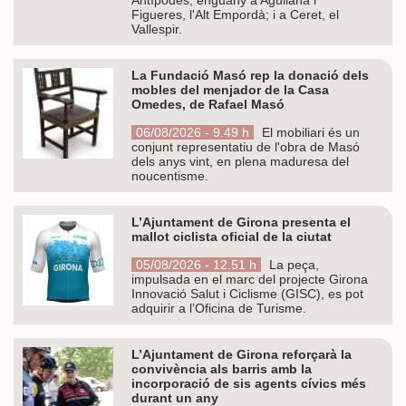
Figueres, l'Alt Empordà; i a Ceret, el
Vallespir.
La Fundació Masó rep la donació dels
mobles del menjador de la Casa
Omedes, de Rafael Masó
06/08/2026 - 9.49 h
El mobiliari és un
conjunt representatiu de l'obra de Masó
dels anys vint, en plena maduresa del
noucentisme.
L’Ajuntament de Girona presenta el
mallot ciclista oficial de la ciutat
05/08/2026 - 12.51 h
La peça,
impulsada en el marc del projecte Girona
Innovació Salut i Ciclisme (GISC), es pot
adquirir a l’Oficina de Turisme.
L’Ajuntament de Girona reforçarà la
convivència als barris amb la
incorporació de sis agents cívics més
durant un any