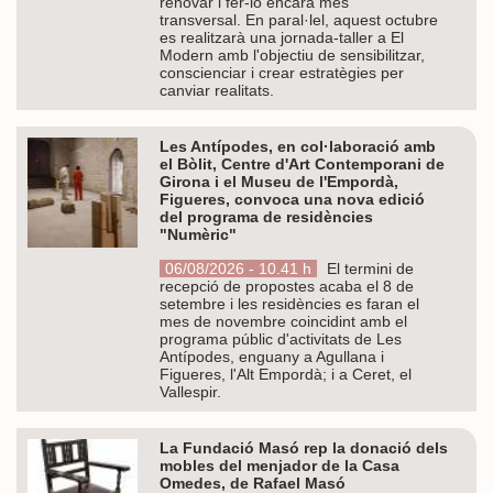
renovar i fer-lo encara més
transversal. En paral·lel, aquest octubre
es realitzarà una jornada-taller a El
Modern amb l'objectiu de sensibilitzar,
conscienciar i crear estratègies per
canviar realitats.
Les Antípodes, en col·laboració amb
el Bòlit, Centre d'Art Contemporani de
Girona i el Museu de l'Empordà,
Figueres, convoca una nova edició
del programa de residències
"Numèric"
06/08/2026 - 10.41 h
El termini de
recepció de propostes acaba el 8 de
setembre i les residències es faran el
mes de novembre coincidint amb el
programa públic d'activitats de Les
Antípodes, enguany a Agullana i
Figueres, l'Alt Empordà; i a Ceret, el
Vallespir.
La Fundació Masó rep la donació dels
mobles del menjador de la Casa
Omedes, de Rafael Masó