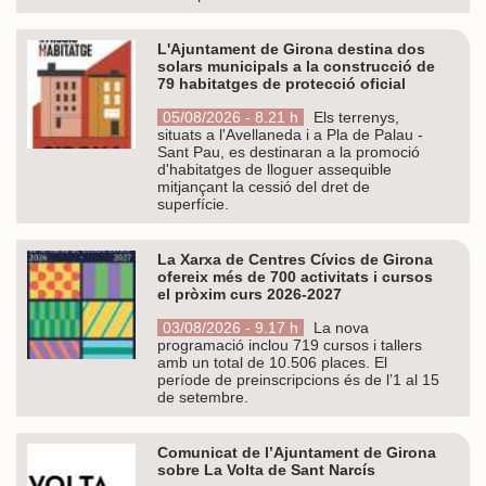
L'Ajuntament de Girona destina dos
solars municipals a la construcció de
79 habitatges de protecció oficial
05/08/2026 - 8.21 h
Els terrenys,
situats a l'Avellaneda i a Pla de Palau -
Sant Pau, es destinaran a la promoció
d'habitatges de lloguer assequible
mitjançant la cessió del dret de
superfície.
La Xarxa de Centres Cívics de Girona
ofereix més de 700 activitats i cursos
el pròxim curs 2026-2027
03/08/2026 - 9.17 h
La nova
programació inclou 719 cursos i tallers
amb un total de 10.506 places. El
període de preinscripcions és de l’1 al 15
de setembre.
Comunicat de l’Ajuntament de Girona
sobre La Volta de Sant Narcís