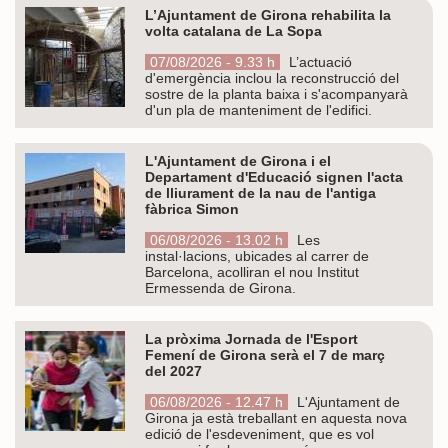
L’Ajuntament de Girona rehabilita la
volta catalana de La Sopa
07/08/2026 - 9.33 h
L’actuació
d'emergència inclou la reconstrucció del
sostre de la planta baixa i s'acompanyarà
d'un pla de manteniment de l'edifici.
L'Ajuntament de Girona i el
Departament d'Educació signen l'acta
de lliurament de la nau de l'antiga
fàbrica Simon
06/08/2026 - 13.02 h
Les
instal·lacions, ubicades al carrer de
Barcelona, acolliran el nou Institut
Ermessenda de Girona.
La pròxima Jornada de l'Esport
Femení de Girona serà el 7 de març
del 2027
06/08/2026 - 12.47 h
L'Ajuntament de
Girona ja està treballant en aquesta nova
edició de l'esdeveniment, que es vol