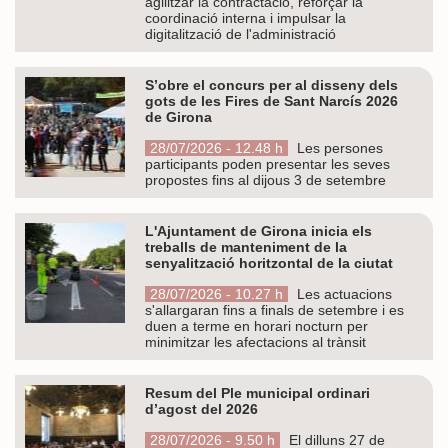
agilitzar la contractació, reforçar la
coordinació interna i impulsar la
digitalització de l'administració
S’obre el concurs per al disseny dels
gots de les Fires de Sant Narcís 2026
de Girona
28/07/2026 - 12.48 h
Les persones
participants poden presentar les seves
propostes fins al dijous 3 de setembre
L'Ajuntament de Girona inicia els
treballs de manteniment de la
senyalització horitzontal de la ciutat
28/07/2026 - 10.27 h
Les actuacions
s'allargaran fins a finals de setembre i es
duen a terme en horari nocturn per
minimitzar les afectacions al trànsit
Resum del Ple municipal ordinari
d’agost del 2026
28/07/2026 - 9.50 h
El dilluns 27 de