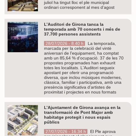
juliol ha tingut lloc el ple municipal
ordinari corresponent al mes d’agost
L’Auditori de Girona tanca la
temporada amb 70 concerts i més de
37.700 persones assistents
28/07/2026 - 8.40 h
La temporada,
marcada per la celebració del vintè
aniversari de l'equipament, ha comptat
amb un 85,64 % d'ocupació. 37 de les 70
propostes programades han exhaurit
totes les localitats. L'Auditori segueix
apostant per oferir una programació
diversa, que inclou músiques modernes,
clàssica, familiar i participativa, amb una
presència significativa d’artistes de
proximitat i projectes en nous formats
L’Ajuntament de Girona avança en la
transformació de Pont Major amb
habitatge protegit i nous espais
públics
27/07/2026 - 16.34 h
El Ple aprova