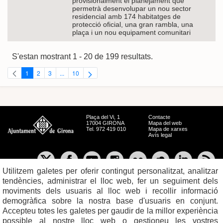
provisionalment el planejament que
permetrà desenvolupar un nou sector
residencial amb 174 habitatges de
protecció oficial, una gran rambla, una
plaça i un nou equipament comunitari
S'estan mostrant 1 - 20 de 199 resultats.
1
2
3
...
10
Pàgina
Pàgina
Pàgina
Pàgines intermèdies Utilitzeu TAB per navegar.
Pàgina
Plaça del Vi, 1
Contacte
17004 GIRONA
Mapa del web
Tel. 972 419 010
Mapa de xarxes
Avís legal
Utilitzem galetes per oferir contingut personalitzat, analitzar
tendències, administrar el lloc web, fer un seguiment dels
moviments dels usuaris al lloc web i recollir informació
demogràfica sobre la nostra base d'usuaris en conjunt.
Accepteu totes les galetes per gaudir de la millor experiència
possible al nostre lloc web o gestioneu les vostres