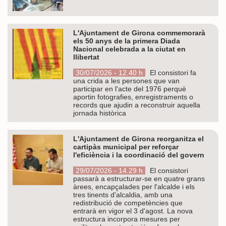
L'Ajuntament de Girona commemorarà
els 50 anys de la primera Diada
Nacional celebrada a la ciutat en
llibertat
30/07/2026 - 12.40 h
El consistori fa
una crida a les persones que van
participar en l'acte del 1976 perquè
aportin fotografies, enregistraments o
records que ajudin a reconstruir aquella
jornada històrica
L'Ajuntament de Girona reorganitza el
cartipàs municipal per reforçar
l'eficiència i la coordinació del govern
29/07/2026 - 14.29 h
El consistori
passarà a estructurar-se en quatre grans
àrees, encapçalades per l'alcalde i els
tres tinents d'alcaldia, amb una
redistribució de competències que
entrarà en vigor el 3 d'agost. La nova
estructura incorpora mesures per