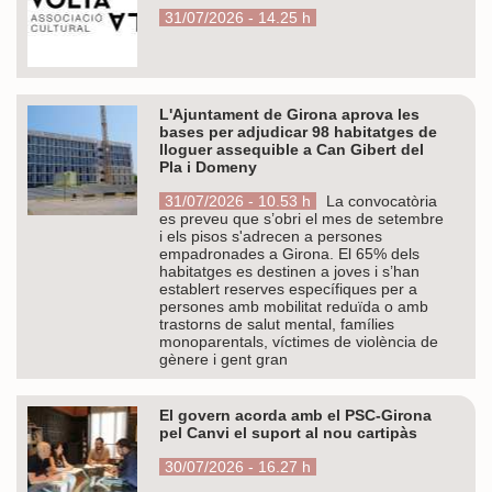
31/07/2026 - 14.25 h
L'Ajuntament de Girona aprova les
bases per adjudicar 98 habitatges de
lloguer assequible a Can Gibert del
Pla i Domeny
31/07/2026 - 10.53 h
La convocatòria
es preveu que s’obri el mes de setembre
i els pisos s'adrecen a persones
empadronades a Girona. El 65% dels
habitatges es destinen a joves i s’han
establert reserves específiques per a
persones amb mobilitat reduïda o amb
trastorns de salut mental, famílies
monoparentals, víctimes de violència de
gènere i gent gran
El govern acorda amb el PSC-Girona
pel Canvi el suport al nou cartipàs
30/07/2026 - 16.27 h