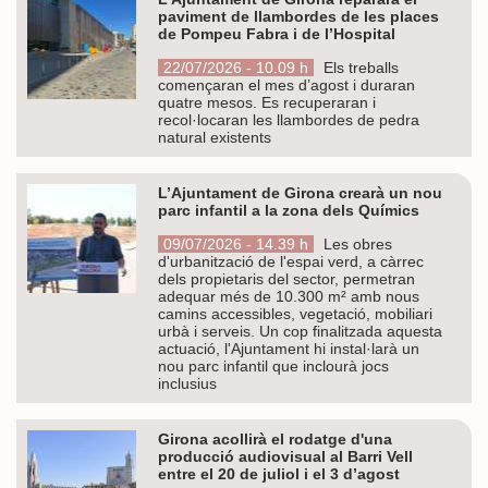
paviment de llambordes de les places
de Pompeu Fabra i de l’Hospital
22/07/2026 - 10.09 h
Els treballs
començaran el mes d’agost i duraran
quatre mesos. Es recuperaran i
recol·locaran les llambordes de pedra
natural existents
L’Ajuntament de Girona crearà un nou
parc infantil a la zona dels Químics
09/07/2026 - 14.39 h
Les obres
d'urbanització de l'espai verd, a càrrec
dels propietaris del sector, permetran
adequar més de 10.300 m² amb nous
camins accessibles, vegetació, mobiliari
urbà i serveis. Un cop finalitzada aquesta
actuació, l'Ajuntament hi instal·larà un
nou parc infantil que inclourà jocs
inclusius
Girona acollirà el rodatge d'una
producció audiovisual al Barri Vell
entre el 20 de juliol i el 3 d’agost