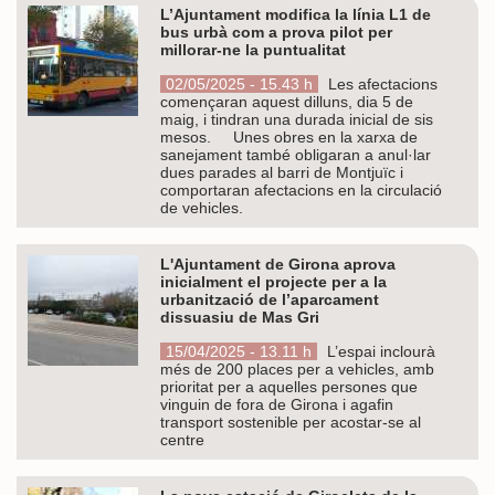
L’Ajuntament modifica la línia L1 de
bus urbà com a prova pilot per
millorar-ne la puntualitat
02/05/2025 - 15.43 h
Les afectacions
començaran aquest dilluns, dia 5 de
maig, i tindran una durada inicial de sis
mesos. Unes obres en la xarxa de
sanejament també obligaran a anul·lar
dues parades al barri de Montjuïc i
comportaran afectacions en la circulació
de vehicles.
L'Ajuntament de Girona aprova
inicialment el projecte per a la
urbanització de l’aparcament
dissuasiu de Mas Gri
15/04/2025 - 13.11 h
L’espai inclourà
més de 200 places per a vehicles, amb
prioritat per a aquelles persones que
vinguin de fora de Girona i agafin
transport sostenible per acostar-se al
centre