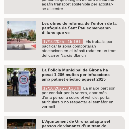
agafin transport sostenible per acostar-
se al centre.
Les obres de reforma de l’entorn de la
parròquia de Sant Pau començaran
dilluns que ve
17/10/2025 - 15.19 h
Els treballs per
pacificar la zona comportaran
afectacions en el trànsit rodat en un tram
del carrer Narcís Blanch
La Policia Municipal de Girona ha
posat 1.206 multes per infraccions
amb patinet elèctric aquest 2025
17/10/2025 - 9.23 h
La major part són
per conduir per la vorera, anar més
d’una persona sobre el vehicle, portar
auriculars o no respectar el semàfor en
vermell
L’Ajuntament de Girona adapta set
passos de vianants d’un tram de