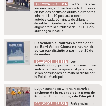
12/12/2025 - 15.50 h
La L5 duplica les
freqüències, amb un bus cada 15 minuts
en tots dos sentits de dilluns a divendres
feiners, i la L10 passarà a tenir un
autobús cada 30 minuts de dilluns a
dissabte. L'Ajuntament de Girona també
augmentarà la circulació de L7 i L11 els
diumenges i festius.
Els vehicles autoritzats a estacionar
pel Barri Vell de Girona no hauran de
portar cap distintiu a partir del 15 de
desembre
10/12/2025 - 15.34 h
Les
autoritzacions, que fins ara es mostraven
amb un adhesiu enganxat al parabrisa,
seran consultades de manera digital per
la Policia Municipal.
L'Ajuntament de Girona repararà el
paviment de la calçada de la plaça de
Pompeu Fabra i la plaça de l'Hospital
02/12/2025 - 13.52 h
Està previst que