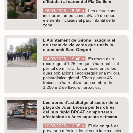
d’Estats i al carrer del Pla Guillem
26/03/2025 - 15.59 h
Les actuacions
inclouran també la instal·lació de nous
elements inclusius al parc infantil de la
zona
L’Ajuntament de Girona inaugura el
nou tram de via verda que uneix la
ciutat amb Sant Gregori
24/03/2025 - 19.40 h
Es tracta d’un
recorregut d’1,26 km que s’ha rehabilitat
per tal de millorar la connexió entre les
dues poblacions i aconseguir una millora
paisatgística global. S’han plantat 46
freixes i s’ha realitzat una sembra de
1.200 m2 de llavors herbàcies.
Les obres d’asfaltatge al sector de la
plaça de Joan Brossa per les obres
del bus ràpid BRCAT comportaran
afectacions viàries aquesta setmana
10/03/2025 - 13.05 h
El dia en què es
preveuen més incidències en la circulació