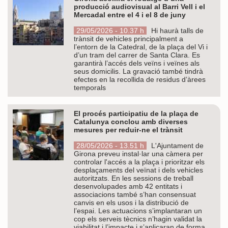
producció audiovisual al Barri Vell i el
Mercadal entre el 4 i el 8 de juny
29/05/2026 - 10.37 h
Hi haurà talls de
trànsit de vehicles principalment a
l’entorn de la Catedral, de la plaça del Vi i
d’un tram del carrer de Santa Clara. Es
garantirà l’accés dels veïns i veïnes als
seus domicilis. La gravació també tindrà
efectes en la recollida de residus d’àrees
temporals
El procés participatiu de la plaça de
Catalunya conclou amb diverses
mesures per reduir-ne el trànsit
28/05/2026 - 13.51 h
L'Ajuntament de
Girona preveu instal·lar una càmera per
controlar l'accés a la plaça i prioritzar els
desplaçaments del veïnat i dels vehicles
autoritzats. En les sessions de treball
desenvolupades amb 42 entitats i
associacions també s’han consensuat
canvis en els usos i la distribució de
l’espai. Les actuacions s’implantaran un
cop els serveis tècnics n’hagin validat la
viabilitat i l’impacte i s’aplicaran de forma