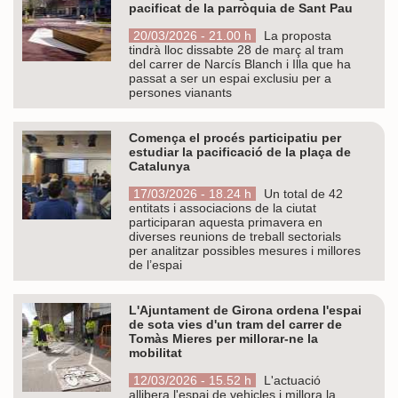
pacificat de la parròquia de Sant Pau
20/03/2026 - 21.00 h
La proposta
tindrà lloc dissabte 28 de març al tram
del carrer de Narcís Blanch i Illa que ha
passat a ser un espai exclusiu per a
persones vianants
Comença el procés participatiu per
estudiar la pacificació de la plaça de
Catalunya
17/03/2026 - 18.24 h
Un total de 42
entitats i associacions de la ciutat
participaran aquesta primavera en
diverses reunions de treball sectorials
per analitzar possibles mesures i millores
de l’espai
L'Ajuntament de Girona ordena l'espai
de sota vies d'un tram del carrer de
Tomàs Mieres per millorar-ne la
mobilitat
12/03/2026 - 15.52 h
L'actuació
allibera l'espai de vehicles i millora la