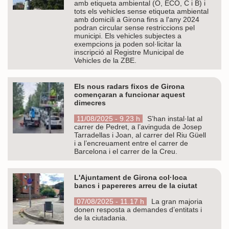
amb etiqueta ambiental (O, ECO, C i B) i
tots els vehicles sense etiqueta ambiental
amb domicili a Girona fins a l'any 2024
podran circular sense restriccions pel
municipi. Els vehicles subjectes a
exempcions ja poden sol·licitar la
inscripció al Registre Municipal de
Vehicles de la ZBE.
Els nous radars fixos de Girona
començaran a funcionar aquest
dimecres
11/08/2025 - 9.23 h
S’han instal·lat al
carrer de Pedret, a l’avinguda de Josep
Tarradellas i Joan, al carrer del Riu Güell
i a l’encreuament entre el carrer de
Barcelona i el carrer de la Creu.
L'Ajuntament de Girona col·loca
bancs i papereres arreu de la ciutat
07/08/2025 - 11.17 h
La gran majoria
donen resposta a demandes d’entitats i
de la ciutadania.