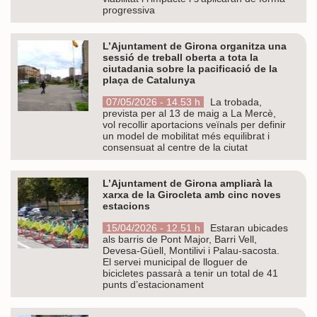
progressiva
L’Ajuntament de Girona organitza una
sessió de treball oberta a tota la
ciutadania sobre la pacificació de la
plaça de Catalunya
07/05/2026 - 14.53 h
La trobada,
prevista per al 13 de maig a La Mercè,
vol recollir aportacions veïnals per definir
un model de mobilitat més equilibrat i
consensuat al centre de la ciutat
L’Ajuntament de Girona ampliarà la
xarxa de la Girocleta amb cinc noves
estacions
15/04/2026 - 12.51 h
Estaran ubicades
als barris de Pont Major, Barri Vell,
Devesa-Güell, Montilivi i Palau-sacosta.
El servei municipal de lloguer de
bicicletes passarà a tenir un total de 41
punts d’estacionament