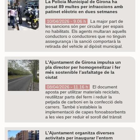
La Policia Municipal de Girona ha
posat 89 multes per infraccions amb
patinet elèctric en dues setmanes
10/04/2026 - 9.06 h
La major part de
les sancions són per circular per espais
no habilitats. Els agents multaran aquells
conductors o conductores que no tinguin
assegurança i la sanció comportarà la
retirada del vehicle al dipòsit municipal.
L’Ajuntament de Girona impulsa un
pla director per homogeneïtzar i fer
més sostenible l’asfaltatge de la
ciutat
08/04/2026 - 11.16 h
El document
aposta per utilitzar materials reciclats,
reutilitzar parts del ferm i reduir la
petjada de carboni en la confecció dels
carrers. També s’estableix la
implementació de capes fonoabsorbents
a les vies per reduir el soroll del trànsit
L’Ajuntament organitza diverses
activitats per inaugurar l’entorn