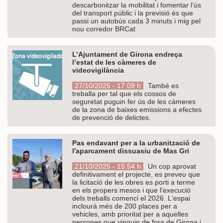
descarbonitzar la mobilitat i fomentar l’ús
del transport públic i la previsió és que
passi un autobús cada 3 minuts i mig pel
nou corredor BRCat
L’Ajuntament de Girona endreça
l’estat de les càmeres de
videovigilància
27/10/2025 - 17.09 h
També es
treballa per tal que els cossos de
seguretat puguin fer ús de les càmeres
de la zona de baixes emissions a efectes
de prevenció de delictes.
Pas endavant per a la urbanització de
l'aparcament dissuasiu de Mas Gri
21/10/2025 - 15.54 h
Un cop aprovat
definitivament el projecte, es preveu que
la licitació de les obres es porti a terme
en els propers mesos i que l'execució
dels treballs comenci el 2026. L'espai
inclourà més de 200 places per a
vehicles, amb prioritat per a aquelles
persones que vinguin de fora de Girona i