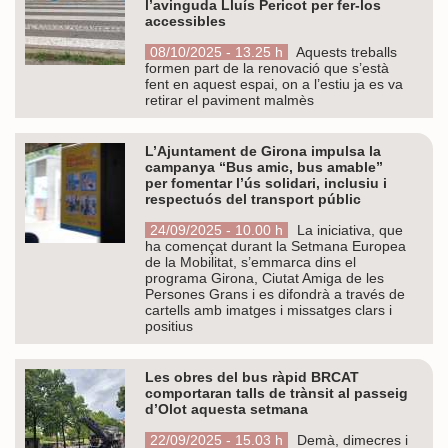
l’avinguda Lluís Pericot per fer-los
accessibles
08/10/2025 - 13.25 h
Aquests treballs
formen part de la renovació que s’està
fent en aquest espai, on a l’estiu ja es va
retirar el paviment malmès
L’Ajuntament de Girona impulsa la
campanya “Bus amic, bus amable”
per fomentar l’ús solidari, inclusiu i
respectuós del transport públic
24/09/2025 - 10.00 h
La iniciativa, que
ha començat durant la Setmana Europea
de la Mobilitat, s’emmarca dins el
programa Girona, Ciutat Amiga de les
Persones Grans i es difondrà a través de
cartells amb imatges i missatges clars i
positius
Les obres del bus ràpid BRCAT
comportaran talls de trànsit al passeig
d’Olot aquesta setmana
22/09/2025 - 15.03 h
Demà, dimecres i