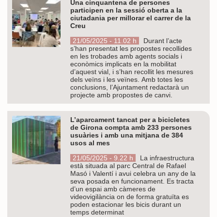
Una cinquantena de persones
participen en la sessió oberta a la
ciutadania per millorar el carrer de la
Creu
21/05/2025 - 11.02 h
Durant l’acte
s’han presentat les propostes recollides
en les trobades amb agents socials i
econòmics implicats en la mobilitat
d’aquest vial, i s’han recollit les mesures
dels veïns i les veïnes. Amb totes les
conclusions, l’Ajuntament redactarà un
projecte amb propostes de canvi.
L’aparcament tancat per a bicicletes
de Girona compta amb 233 persones
usuàries i amb una mitjana de 384
usos al mes
21/05/2025 - 9.22 h
La infraestructura
està situada al parc Central de Rafael
Masó i Valentí i avui celebra un any de la
seva posada en funcionament. Es tracta
d’un espai amb càmeres de
videovigilància on de forma gratuïta es
poden estacionar les bicis durant un
temps determinat