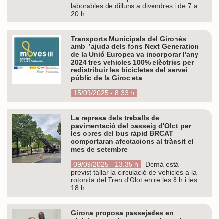
laborables de dilluns a divendres i de 7 a
20 h.
Transports Municipals del Gironès
amb l’ajuda dels fons Next Generation
de la Unió Europea va incorporar l'any
2024 tres vehicles 100% elèctrics per
redistribuir les bicicletes del servei
públic de la Girocleta
15/09/2025 - 8.33 h
La represa dels treballs de
pavimentació del passeig d'Olot per
les obres del bus ràpid BRCAT
comportaran afectacions al trànsit el
mes de setembre
09/09/2025 - 13.35 h
Demà està
previst tallar la circulació de vehicles a la
rotonda del Tren d'Olot entre les 8 h i les
18 h.
Girona proposa passejades en