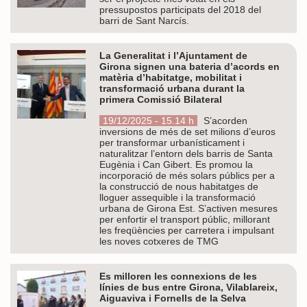
pressupostos participats del 2018 del
barri de Sant Narcís.
La Generalitat i l’Ajuntament de
Girona signen una bateria d’acords en
matèria d’habitatge, mobilitat i
transformació urbana durant la
primera Comissió Bilateral
19/12/2025 - 15.14 h
S’acorden
inversions de més de set milions d’euros
per transformar urbanísticament i
naturalitzar l’entorn dels barris de Santa
Eugènia i Can Gibert. Es promou la
incorporació de més solars públics per a
la construcció de nous habitatges de
lloguer assequible i la transformació
urbana de Girona Est. S’activen mesures
per enfortir el transport públic, millorant
les freqüències per carretera i impulsant
les noves cotxeres de TMG
Es milloren les connexions de les
línies de bus entre Girona, Vilablareix,
Aiguaviva i Fornells de la Selva