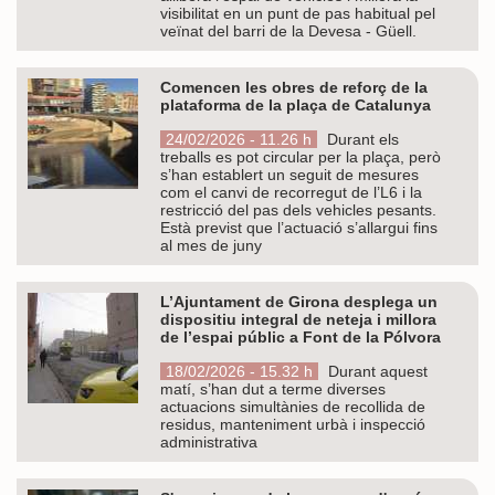
visibilitat en un punt de pas habitual pel
veïnat del barri de la Devesa - Güell.
Comencen les obres de reforç de la
plataforma de la plaça de Catalunya
24/02/2026 - 11.26 h
Durant els
treballs es pot circular per la plaça, però
s’han establert un seguit de mesures
com el canvi de recorregut de l’L6 i la
restricció del pas dels vehicles pesants.
Està previst que l’actuació s’allargui fins
al mes de juny
L’Ajuntament de Girona desplega un
dispositiu integral de neteja i millora
de l’espai públic a Font de la Pólvora
18/02/2026 - 15.32 h
Durant aquest
matí, s’han dut a terme diverses
actuacions simultànies de recollida de
residus, manteniment urbà i inspecció
administrativa