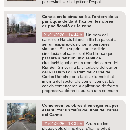
per revitalitzar i dignificar l'espai.
Canvis en la circulació a l’entorn de la
parròquia de Sant Pau per les obres
de pacificació de la zona
21/01/2026 - 14.44 h
Un tram del
carrer de Narcís Blanch i Illa ha passat a
ser un espai exclusiu per a persones
vianants. S’ha suprimit un carril de
circulació del carrer del Riu Llierca que
passarà a tenir un únic sentit de
circulació igual que un tram del carrer del
Riu Ser. S’invertirà la circulació del carrer
del Riu Daró i d’un tram del carrer de
Carles Rahola per a facilitar la mobilitat
interna del sector als veïns i veïnes. Els
canvis començaran a aplicar-se de forma
progressiva demà i duraran una setmana
Comencen les obres d’emergència per
estabilitzar un talús del final del carrer
del Carme
21/01/2026 - 13.39 h
Arran de les
pluges dels últims dies, s’han produït