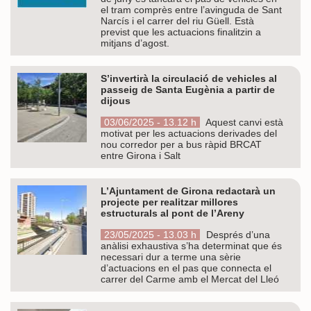
el tram comprès entre l’avinguda de Sant
Narcís i el carrer del riu Güell. Està
previst que les actuacions finalitzin a
mitjans d’agost.
S’invertirà la circulació de vehicles al
passeig de Santa Eugènia a partir de
dijous
03/06/2025 - 13.12 h
Aquest canvi està
motivat per les actuacions derivades del
nou corredor per a bus ràpid BRCAT
entre Girona i Salt
L’Ajuntament de Girona redactarà un
projecte per realitzar millores
estructurals al pont de l’Areny
23/05/2025 - 13.03 h
Després d’una
anàlisi exhaustiva s’ha determinat que és
necessari dur a terme una sèrie
d’actuacions en el pas que connecta el
carrer del Carme amb el Mercat del Lleó