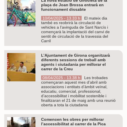
La nova estació de Girocleta de la
plaça de Joan Brossa entrarà en
funcionament dissabte
10/04/2025 - 13.33 h
El mateix dia
també es reobrirà la circulació de
vehicles a l’avinguda de Sant Narcís i
començarà la implantació del canvi de
sentit de circulació de la travessia del
Carril
L’Ajuntament de Girona organitzarà
diferents sessions de treball amb
agents i ciutadania per millorar el
carrer de la Creu
08/04/2025 - 13.38 h
Les trobades
començaran aquest mes d’abril amb
associacions i entitats d’àmbit veïnal,
educatiu, comercial, professional,
d’accessibilitat i mobilitat sostenible i
finalitzaran el 21 de maig amb una reunió
oberta a tota la ciutadania
Comencen les obres per millorar
l’accessibilitat al carrer de la Pica