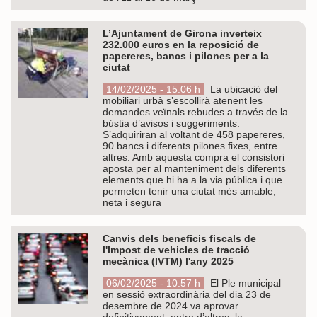
L’Ajuntament de Girona inverteix
232.000 euros en la reposició de
papereres, bancs i pilones per a la
ciutat
14/02/2025 - 15.06 h
La ubicació del
mobiliari urbà s’escollirà atenent les
demandes veïnals rebudes a través de la
bústia d’avisos i suggeriments.
S’adquiriran al voltant de 458 papereres,
90 bancs i diferents pilones fixes, entre
altres. Amb aquesta compra el consistori
aposta per al manteniment dels diferents
elements que hi ha a la via pública i que
permeten tenir una ciutat més amable,
neta i segura
Canvis dels beneficis fiscals de
l'Impost de vehicles de tracció
mecànica (IVTM) l'any 2025
06/02/2025 - 10.57 h
El Ple municipal
en sessió extraordinària del dia 23 de
desembre de 2024 va aprovar
definitivament, entre d’altres, la