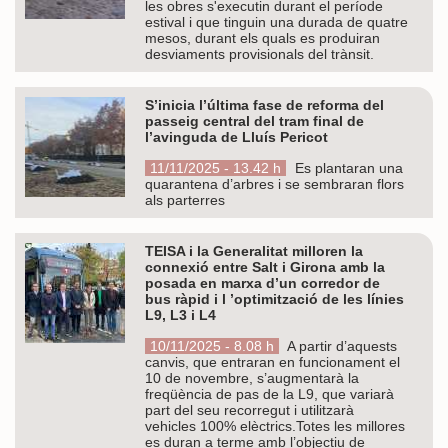
les obres s'executin durant el període
estival i que tinguin una durada de quatre
mesos, durant els quals es produiran
desviaments provisionals del trànsit.
S’inicia l’última fase de reforma del
passeig central del tram final de
l’avinguda de Lluís Pericot
11/11/2025 - 13.42 h
Es plantaran una
quarantena d’arbres i se sembraran flors
als parterres
TEISA i la Generalitat milloren la
connexió entre Salt i Girona amb la
posada en marxa d’un corredor de
bus ràpid i l ’optimització de les línies
L9, L3 i L4
10/11/2025 - 8.08 h
A partir d’aquests
canvis, que entraran en funcionament el
10 de novembre, s’augmentarà la
freqüència de pas de la L9, que variarà
part del seu recorregut i utilitzarà
vehicles 100% elèctrics.Totes les millores
es duran a terme amb l’objectiu de