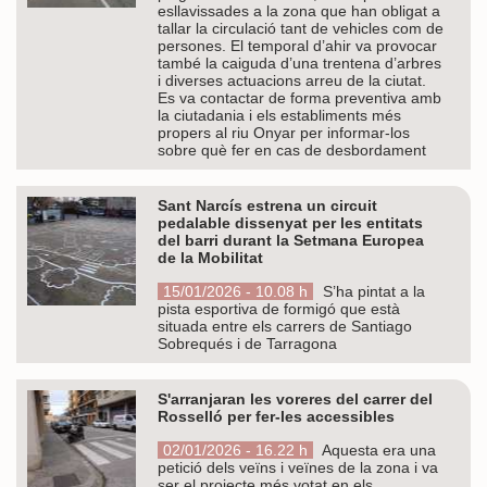
esllavissades a la zona que han obligat a
tallar la circulació tant de vehicles com de
persones. El temporal d’ahir va provocar
també la caiguda d’una trentena d’arbres
i diverses actuacions arreu de la ciutat.
Es va contactar de forma preventiva amb
la ciutadania i els establiments més
propers al riu Onyar per informar-los
sobre què fer en cas de desbordament
Sant Narcís estrena un circuit
pedalable dissenyat per les entitats
del barri durant la Setmana Europea
de la Mobilitat
15/01/2026 - 10.08 h
S’ha pintat a la
pista esportiva de formigó que està
situada entre els carrers de Santiago
Sobrequés i de Tarragona
S'arranjaran les voreres del carrer del
Rosselló per fer-les accessibles
02/01/2026 - 16.22 h
Aquesta era una
petició dels veïns i veïnes de la zona i va
ser el projecte més votat en els