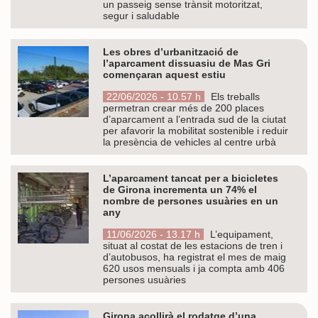
un passeig sense trànsit motoritzat,
segur i saludable
Les obres d’urbanització de
l’aparcament dissuasiu de Mas Gri
començaran aquest estiu
22/06/2026 - 10.57 h
Els treballs
permetran crear més de 200 places
d’aparcament a l’entrada sud de la ciutat
per afavorir la mobilitat sostenible i reduir
la presència de vehicles al centre urbà
L’aparcament tancat per a bicicletes
de Girona incrementa un 74% el
nombre de persones usuàries en un
any
11/06/2026 - 13.17 h
L’equipament,
situat al costat de les estacions de tren i
d’autobusos, ha registrat el mes de maig
620 usos mensuals i ja compta amb 406
persones usuàries
Girona acollirà el rodatge d’una