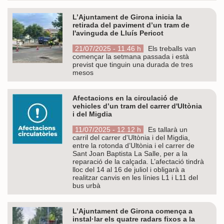
L’Ajuntament de Girona inicia la
retirada del paviment d’un tram de
l'avinguda de Lluís Pericot
21/07/2025 - 11.46 h
Els treballs van
començar la setmana passada i està
previst que tinguin una durada de tres
mesos
Afectacions en la circulació de
vehicles d’un tram del carrer d'Ultònia
i del Migdia
11/07/2025 - 12.12 h
Es tallarà un
carril del carrer d'Ultònia i del Migdia,
entre la rotonda d’Ultònia i el carrer de
Sant Joan Baptista La Salle, per a la
reparació de la calçada. L’afectació tindrà
lloc del 14 al 16 de juliol i obligarà a
realitzar canvis en les línies L1 i L11 del
bus urbà
L’Ajuntament de Girona comença a
instal·lar els quatre radars fixos a la