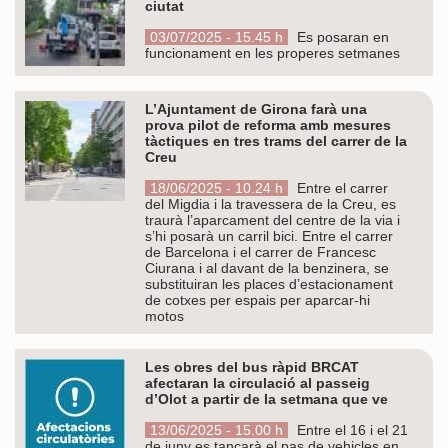
ciutat
03/07/2025 - 15.45 h
Es posaran en
funcionament en les properes setmanes
L’Ajuntament de Girona farà una
prova pilot de reforma amb mesures
tàctiques en tres trams del carrer de la
Creu
18/06/2025 - 10.24 h
Entre el carrer
del Migdia i la travessera de la Creu, es
traurà l’aparcament del centre de la via i
s’hi posarà un carril bici. Entre el carrer
de Barcelona i el carrer de Francesc
Ciurana i al davant de la benzinera, se
substituiran les places d’estacionament
de cotxes per espais per aparcar-hi
motos
Les obres del bus ràpid BRCAT
afectaran la circulació al passeig
d’Olot a partir de la setmana que ve
13/06/2025 - 15.00 h
Entre el 16 i el 21
de juny es tancarà el pas de vehicles en