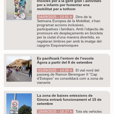
tricicles per a la gent gran i activitats
per a infants per fomentar una
mobilitat per a tothom
04/09/2025 - 13.01 h
Dins de la
Setmana Europea de la Mobilitat, s’han
programat accions inclusives,
participatives i familiars. Amb l’objectiu de
promoure els desplaçaments en bicicleta
per la ciutat d’una manera divertida, es
regalaran timbres per amb la imatge del
capgròs Esquivamosques
Es pacificarà l’entorn de l’escola
Àgora a partir del 8 de setembre
01/09/2025 - 14.05 h
El vial nord del
passeig de Ramon Berenguer II “Cap
d’Estopes” es consolidarà com a zona de
vianants
La zona de baixes emissions de
Girona entrarà funcionament el 15 de
setembre
18/08/2025 - 10.27 h
Tots els vehicles