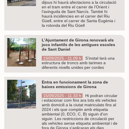
dijous hi haurà afectacions a la circulació
en el tram entre el carrer de l’Orient i
l’avinguda de Sant Narcís. També hi
haurà incidències en el carrer del Riu
Güell, entre el carrer de Santa Eugènia i
la rotonda del Riu Güell
L’Ajuntament de Girona renovarà els
jocs infantils de les antigues escoles
de Sant Daniel
19/09/2025 - 11.09 h
S’instal·larà una
estructura de troncs amb tarimes a
diferents nivells unides per cordes
Entra en funcionament la zona de
baixes emissions de Girona
15/09/2025 - 11.33 h
Hi podran circular
i estacionar com fins ara tots els vehicles
amb domicili a la ciutat matriculats fins al
2024 i els que comptin amb etiqueta
ambiental (0, ECO, C, B) siguin d'on
siguin. Les restriccions de circulació per
als vehicles sense etiqueta ambiental i de
fora de Girona s'aplicaran els dies