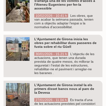
S'arranja una de les voreres d'accés a
l'Ateneu Eugenienc per fer-la
accessible
10/02/2026 - 10.41 h
Les obres, que
van acabar la setmana passada, tenien
com a objectiu adaptar l'espai a la
normativa d'accessibilitat.
L'Ajuntament de Girona inicia les
obres per rehabilitar dues passeres de
fusta sobre el riu Güell
30/01/2026 - 15.21 h
L'objectiu de les
actuacions, que tenen una durada
prevista de quatre mesos, és millorar la
seguretat i l'estat de les estructures,
rehabilitar-ne el paviment i arreglar-ne
les baranes .
L'Ajuntament de Girona instal·la els
primers disset bancs nous al parc de
la Devesa
27/01/2026 - 11.04 h
Es tracta d'una
de les actuacions previstes pel consistori