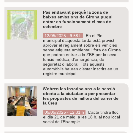
Pas endavant perquè la zona de
baixes emissions de Girona pugui
entrar en funcionament el mes de
setembre
12/05/2025 - 9.58 h
En el Ple
municipal d’aquesta tarda està previst
aprovar el reglament sobre els vehicles
sense etiqueta ambiental i fora de Girona
que podran entrar a la ZBE per la seva
funció mèdica, d’emergència, de
seguretat o laboral. Tots aquests
automòbils hauran d’estar inscrits en un
registre municipal
S’obren les inscripcions a la sessió
oberta a la ciutadania per presentar
les propostes de millora del carrer de
la Creu
05/05/2025 - 12.31 h
L’acte tindrà lloc
el dia 21 de maig, a les 18 h, al nou local
social de l’Eixample