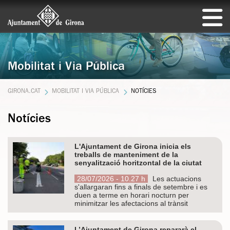
Mobilitat i Via Pública
GIRONA.CAT
MOBILITAT I VIA PÚBLICA
NOTÍCIES
Notícies
L'Ajuntament de Girona inicia els
treballs de manteniment de la
senyalització horitzontal de la ciutat
28/07/2026 - 10.27 h
Les actuacions
s'allargaran fins a finals de setembre i es
duen a terme en horari nocturn per
minimitzar les afectacions al trànsit
L’Ajuntament de Girona repararà el