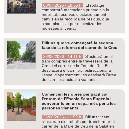
08/07/2026 - 18.55 h
El rodatge
comportarà afectacions puntuals a la
mobilitat, reserves d'estacionament i
canvis en la recollida de residus, que
s'han planificat per minimitzar les
molèsties al veïnat
Dilluns que ve començarà la segona
fase de la reforma del carrer de la Creu
26/06/2026 - 14.11 h
S’actuarà en el
tram comprès entre la travessera de la
Creu i el carrer de la Font del Rei. Es
desplaçarà el carril bici bidireccional a
l’espai d’aparcament i es destinarà l’àrea
del carril bici actual a vianants
Comencen les obres per pacificar
l'entorn de l’Escola Santa Eugènia i
convertir-lo en un espai més per a les
persones vianants
26/06/2026 - 11.59 h
Dilluns vinent
s’iniciaran els treballs per transformar el
carrer de la Mare de Déu de la Salut en