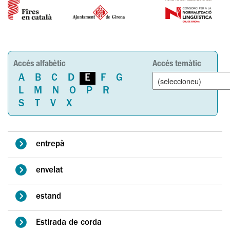
Accés alfabètic
Accés temàtic
A
B
C
D
E
F
G
L
M
N
O
P
R
S
T
V
X
entrepà
envelat
estand
Estirada de corda