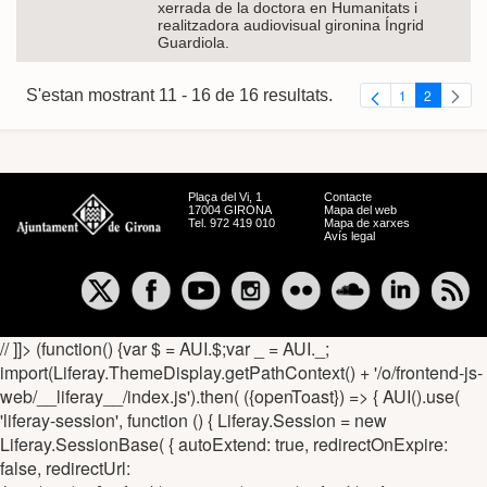
xerrada de la doctora en Humanitats i
realitzadora audiovisual gironina Íngrid
Guardiola.
S'estan mostrant 11 - 16 de 16 resultats.
1
2
Pàgina
Pàgina
Plaça del Vi, 1
Contacte
17004 GIRONA
Mapa del web
Tel. 972 419 010
Mapa de xarxes
Avís legal
// ]]> (function() {var $ = AUI.$;var _ = AUI._;
import(Liferay.ThemeDisplay.getPathContext() + '/o/frontend-js-
web/__liferay__/index.js').then( ({openToast}) => { AUI().use(
'liferay-session', function () { Liferay.Session = new
Liferay.SessionBase( { autoExtend: true, redirectOnExpire:
false, redirectUrl: