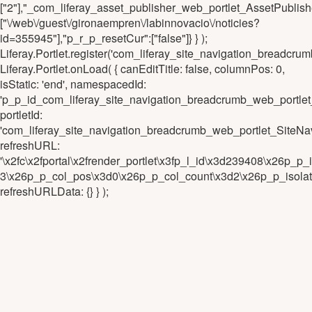
["2"],"_com_liferay_asset_publisher_web_portlet_AssetPubli
["\/web\/guest\/gironaempren\/labinnovacio\/noticies?
id=355945"],"p_r_p_resetCur":["false"]} } );
Liferay.Portlet.register('com_liferay_site_navigation_brea
Liferay.Portlet.onLoad( { canEditTitle: false, columnPos: 0,
isStatic: 'end', namespacedId:
'p_p_id_com_liferay_site_navigation_breadcrumb_web_portl
portletId:
'com_liferay_site_navigation_breadcrumb_web_portlet_Site
refreshURL:
'\x2fc\x2fportal\x2frender_portlet\x3fp_l_id\x3d239408\x2
3\x26p_p_col_pos\x3d0\x26p_p_col_count\x3d2\x26p_p_isola
refreshURLData: {} } );