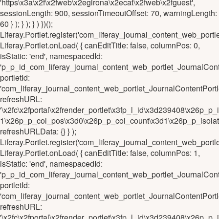
'https\x3a\x2f\x2fweb\x2egirona\x2ecat\x2fweb\x2fguest',
sessionLength: 900, sessionTimeoutOffset: 70, warningLength:
60 } ); } ); } ) })();
Liferay.Portlet.register('com_liferay_journal_content_web_
Liferay.Portlet.onLoad( { canEditTitle: false, columnPos: 0,
isStatic: 'end', namespacedId:
'p_p_id_com_liferay_journal_content_web_portlet_Journal
portletId:
'com_liferay_journal_content_web_portlet_JournalContentP
refreshURL:
'\x2fc\x2fportal\x2frender_portlet\x3fp_l_id\x3d239408\x26
1\x26p_p_col_pos\x3d0\x26p_p_col_count\x3d1\x26p_p_isola
refreshURLData: {} } );
Liferay.Portlet.register('com_liferay_journal_content_web_p
Liferay.Portlet.onLoad( { canEditTitle: false, columnPos: 1,
isStatic: 'end', namespacedId:
'p_p_id_com_liferay_journal_content_web_portlet_JournalC
portletId:
'com_liferay_journal_content_web_portlet_JournalContentPo
refreshURL:
'\x2fc\x2fportal\x2frender_portlet\x3fp_l_id\x3d239408\x26