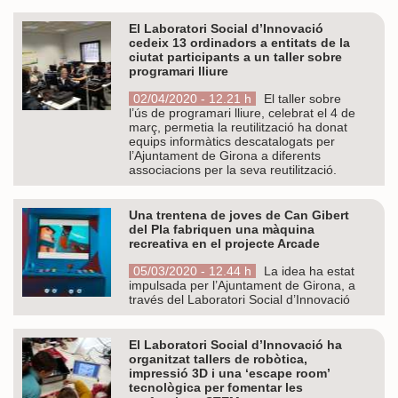
El Laboratori Social d’Innovació
cedeix 13 ordinadors a entitats de la
ciutat participants a un taller sobre
programari lliure
02/04/2020 - 12.21 h
El taller sobre
l’ús de programari lliure, celebrat el 4 de
març, permetia la reutilització ha donat
equips informàtics descatalogats per
l’Ajuntament de Girona a diferents
associacions per la seva reutilització.
Una trentena de joves de Can Gibert
del Pla fabriquen una màquina
recreativa en el projecte Arcade
05/03/2020 - 12.44 h
La idea ha estat
impulsada per l’Ajuntament de Girona, a
través del Laboratori Social d’Innovació
El Laboratori Social d’Innovació ha
organitzat tallers de robòtica,
impressió 3D i una ‘escape room’
tecnològica per fomentar les