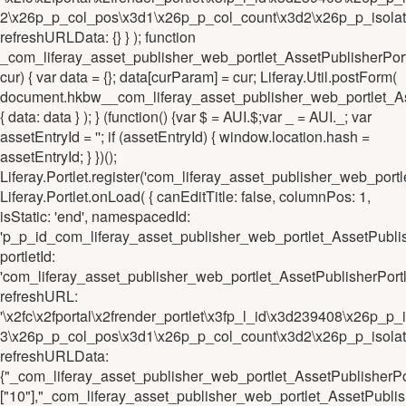
2\x26p_p_col_pos\x3d1\x26p_p_col_count\x3d2\x26p_p_isola
refreshURLData: {} } ); function
_com_liferay_asset_publisher_web_portlet_AssetPublisher
cur) { var data = {}; data[curParam] = cur; Liferay.Util.postForm(
document.hkbw__com_liferay_asset_publisher_web_portlet_
{ data: data } ); } (function() {var $ = AUI.$;var _ = AUI._; var
assetEntryId = ''; if (assetEntryId) { window.location.hash =
assetEntryId; } })();
Liferay.Portlet.register('com_liferay_asset_publisher_web_po
Liferay.Portlet.onLoad( { canEditTitle: false, columnPos: 1,
isStatic: 'end', namespacedId:
'p_p_id_com_liferay_asset_publisher_web_portlet_AssetPub
portletId:
'com_liferay_asset_publisher_web_portlet_AssetPublisherPo
refreshURL:
'\x2fc\x2fportal\x2frender_portlet\x3fp_l_id\x3d239408\x26
3\x26p_p_col_pos\x3d1\x26p_p_col_count\x3d2\x26p_p_isola
refreshURLData:
{"_com_liferay_asset_publisher_web_portlet_AssetPublisher
["10"],"_com_liferay_asset_publisher_web_portlet_AssetPub