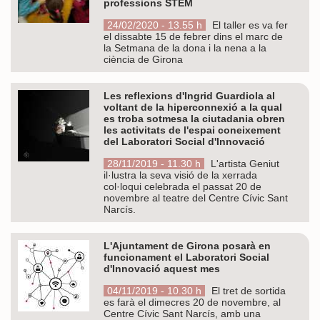
professions STEM
24/02/2020 - 13.55 h
El taller es va fer
el dissabte 15 de febrer dins el marc de
la Setmana de la dona i la nena a la
ciència de Girona
Les reflexions d'Ingrid Guardiola al
voltant de la hiperconnexió a la qual
es troba sotmesa la ciutadania obren
les activitats de l'espai coneixement
del Laboratori Social d'Innovació
28/11/2019 - 11.30 h
L'artista Geniut
il·lustra la seva visió de la xerrada
col·loqui celebrada el passat 20 de
novembre al teatre del Centre Cívic Sant
Narcís.
L'Ajuntament de Girona posarà en
funcionament el Laboratori Social
d'Innovació aquest mes
04/11/2019 - 10.30 h
El tret de sortida
es farà el dimecres 20 de novembre, al
Centre Cívic Sant Narcís, amb una