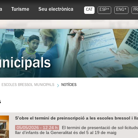
a
Turisme
Seu electrònica
CAT
ESP*
ENG*
FR
nicipals
ESCOLES BRESSOL MUNICIPALS
NOTÍCIES
s
S’obre el termini de preinscripció a les escoles bressol i 
05/05/2026 - 12.24 h
El termini de presentació de sol·licitud
llar d’infants de la Generalitat és del 5 al 19 de maig