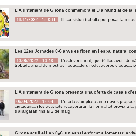
L’Ajuntament de Girona commemora el Dia Mundial de la I
18/11/2022 - 15.08 h
El consistori treballa per posar la mirad
Les 12es Jornades 0-6 anys es fixen en l’espai natural co
13/05/2022 - 13.49 h
L’esdeveniment, que té lloc avui i demà
trobada anual de mestres i educadors i educadores d’educació i
L’Ajuntament de Girona presenta una oferta de casals d’es
06/04/2022 - 14.04 h
L’oferta s’ampliarà amb noves proposte
ciutadania, i les activitats recuperaran la normalitat prèvia a l
s’allargaran fins al 2 de maig
Girona acull el Lab 0
6, un espai enfocat a fomentar la viv
∪