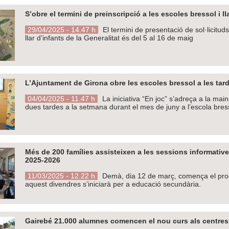
S’obre el termini de preinscripció a les escoles bressol i 
29/04/2025 - 14.47 h
El termini de presentació de sol·licitud
llar d’infants de la Generalitat és del 5 al 16 de maig
L’Ajuntament de Girona obre les escoles bressol a les tard
04/04/2025 - 11.47 h
La iniciativa “En joc” s’adreça a la main
dues tardes a la setmana durant el mes de juny a l’escola bres
Més de 200 famílies assisteixen a les sessions informative
2025-2026
11/03/2025 - 12.22 h
Demà, dia 12 de març, comença el procés
aquest divendres s’iniciarà per a educació secundària.
Gairebé 21.000 alumnes comencen el nou curs als centres