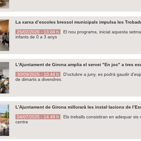
La xarxa d’escoles bressol municipals impulsa les Trobad
25/02/2026 - 13.04 h
El nou programa, iniciat aquesta setmana
infants de 0 a 3 anys
L'Ajuntament de Girona amplia el servei "En joc" a tres e
30/09/2025 - 10.44 h
D'octubre a juny, es podrà gaudir d'espa
de dimarts a divendres.
L’Ajuntament de Girona millorarà les instal·lacions de l’
04/07/2025 - 14.49 h
Els treballs consistiran en adequar sis c
centre