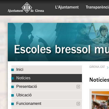
L'Ajuntament
Transparènci
Escoles bressol mu
GIRONA.CAT
Inici
Notícies
Notície
Presentació
Ubicació
Funcionament