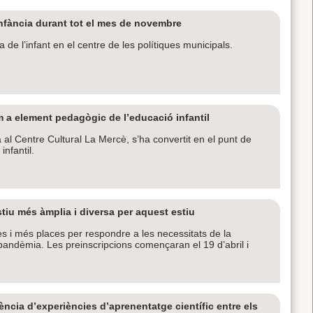
nfància durant tot el mes de novembre
a de l’infant en el centre de les polítiques municipals.
m a element pedagògic de l’educació infantil
 al Centre Cultural La Mercè, s’ha convertit en el punt de
nfantil.
tiu més àmplia i diversa per aquest estiu
s i més places per respondre a les necessitats de la
a pandèmia. Les preinscripcions començaran el 19 d’abril i
ència d’experiències d’aprenentatge científic entre els