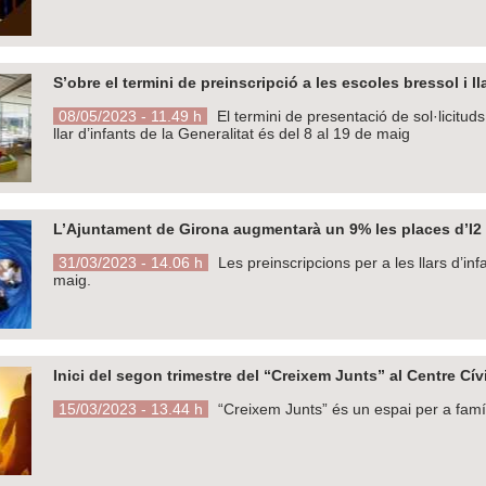
S’obre el termini de preinscripció a les escoles bressol i 
08/05/2023 - 11.49 h
El termini de presentació de sol·licitud
llar d’infants de la Generalitat és del 8 al 19 de maig
L’Ajuntament de Girona augmentarà un 9% les places d’I2 d
31/03/2023 - 14.06 h
Les preinscripcions per a les llars d’inf
maig.
Inici del segon trimestre del “Creixem Junts” al Centre Cív
15/03/2023 - 13.44 h
“Creixem Junts” és un espai per a famíl