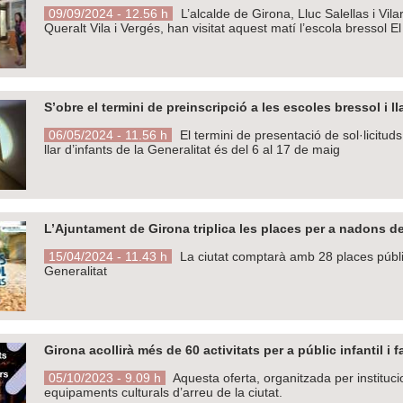
09/09/2024 - 12.56 h
L’alcalde de Girona, Lluc Salellas i Vila
Queralt Vila i Vergés, han visitat aquest matí l’escola bressol 
S’obre el termini de preinscripció a les escoles bressol i 
06/05/2024 - 11.56 h
El termini de presentació de sol·licitud
llar d’infants de la Generalitat és del 6 al 17 de maig
L’Ajuntament de Girona triplica les places per a nadons d
15/04/2024 - 11.43 h
La ciutat comptarà amb 28 places públiqu
Generalitat
Girona acollirà més de 60 activitats per a públic infantil i 
05/10/2023 - 9.09 h
Aquesta oferta, organitzada per instituc
equipaments culturals d’arreu de la ciutat.