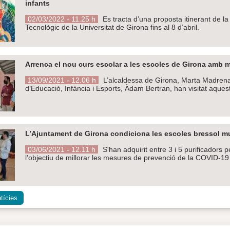
infants
02/03/2022 - 11.25 h
Es tracta d’una proposta itinerant de la
Tecnològic de la Universitat de Girona fins al 8 d’abril.
Arrenca el nou curs escolar a les escoles de Girona amb 
13/09/2021 - 12.06 h
L’alcaldessa de Girona, Marta Madrenas; 
d’Educació, Infància i Esports, Àdam Bertran, han visitat aquest 
L’Ajuntament de Girona condiciona les escoles bressol mun
03/06/2021 - 12.11 h
S'han adquirit entre 3 i 5 purificadors
l’objectiu de millorar les mesures de prevenció de la COVID-19
tícies