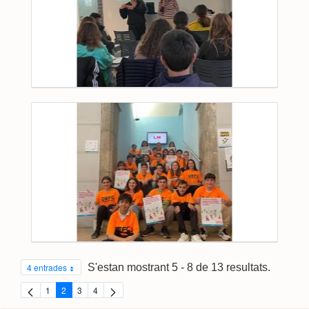
S'estan mostrant 5 - 8 de 13 resultats.
4 entrades
1
2
3
4
Pàgina
Pàgina
Pàgina
Pàgina