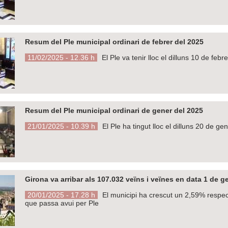
Resum del Ple municipal ordinari de febrer del 2025
11/02/2025 - 12.36 h
El Ple va tenir lloc el dilluns 10 de febr
Resum del Ple municipal ordinari de gener del 2025
21/01/2025 - 10.39 h
El Ple ha tingut lloc el dilluns 20 de ge
Girona va arribar als 107.032 veïns i veïnes en data 1 de g
20/01/2025 - 17.28 h
El municipi ha crescut un 2,59% respec
que passa avui per Ple