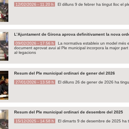
12/02/2026 - 11.20 h
El dilluns 9 de febrer ha tingut lloc el 
L’Ajuntament de Girona aprova definitivament la nova or
09/02/2026 - 17.56 h
La normativa estableix un model més efic
document aprovat avui al Ple municipal incorpora la major part 
al·legacions
Resum del Ple municipal ordinari de gener del 2026
27/01/2026 - 13.58 h
El dilluns 26 de gener de 2026 ha tingu
Resum del Ple municipal ordinari de desembre del 2025
15/12/2025 - 14.58 h
El dimarts 9 de desembre de 2025 ha ti