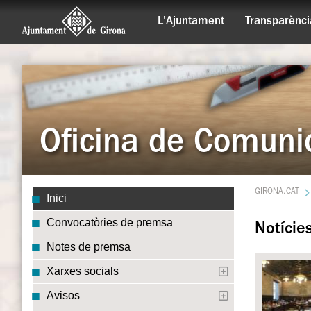
L'Ajuntament
Transparènci
Oficina de Comuni
GIRONA.CAT
Inici
Convocatòries de premsa
Notície
Notes de premsa
Xarxes socials
Avisos