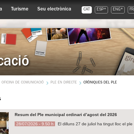
a
Turisme
Seu electrònica
CAT
ESP*
ENG*
FR
cació
OFICINA DE COMUNICACIÓ
PLE EN DIRECTE
CRÒNIQUES DEL PLE
s
Resum del Ple municipal ordinari d’agost del 2026
28/07/2026 - 9.50 h
El dilluns 27 de juliol ha tingut lloc el p