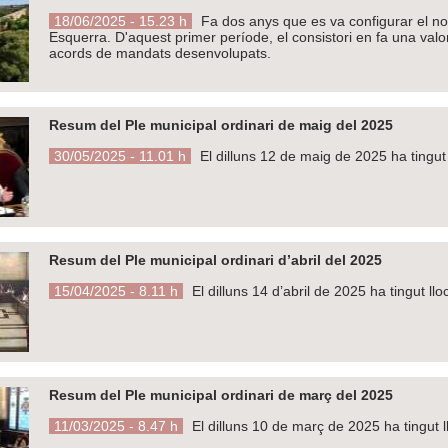
18/06/2025 - 15.23 h
Fa dos anys que es va configurar el n
Esquerra. D'aquest primer període, el consistori en fa una valor
acords de mandats desenvolupats.
Resum del Ple municipal ordinari de maig del 2025
30/05/2025 - 11.01 h
El dilluns 12 de maig de 2025 ha tingut 
Resum del Ple municipal ordinari d’abril del 2025
15/04/2025 - 8.11 h
El dilluns 14 d’abril de 2025 ha tingut llo
Resum del Ple municipal ordinari de març del 2025
11/03/2025 - 8.47 h
El dilluns 10 de març de 2025 ha tingut l