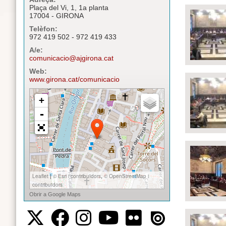
Plaça del Vi, 1, 1a planta
17004 - GIRONA
Telèfon:
972 419 502 - 972 419 433
A/e:
comunicacio@ajgirona.cat
Web:
www.girona.cat/comunicacio