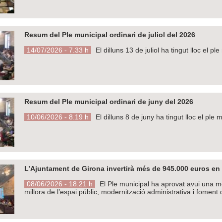
Resum del Ple municipal ordinari de juliol del 2026
14/07/2026 - 7.33 h
El dilluns 13 de juliol ha tingut lloc el p
Resum del Ple municipal ordinari de juny del 2026
10/06/2026 - 8.19 h
El dilluns 8 de juny ha tingut lloc el ple
L’Ajuntament de Girona invertirà més de 945.000 euros en 
08/06/2026 - 18.21 h
El Ple municipal ha aprovat avui una mo
millora de l’espai públic, modernització administrativa i foment 