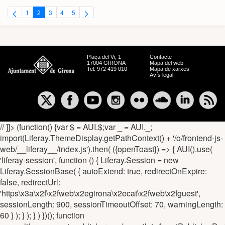
1
2
3
4
5
Pàgina
Pàgina
Pàgina
Pàgina
Pàgina
Plaça del Vi, 1
Contacte
17004 GIRONA
Mapa del web
Tel. 972 419 010
Mapa de xarxes
Avís legal
// ]]> (function() {var $ = AUI.$;var _ = AUI._;
import(Liferay.ThemeDisplay.getPathContext() + '/o/frontend-js-
web/__liferay__/index.js').then( ({openToast}) => { AUI().use(
'liferay-session', function () { Liferay.Session = new
Liferay.SessionBase( { autoExtend: true, redirectOnExpire:
false, redirectUrl:
'https\x3a\x2f\x2fweb\x2egirona\x2ecat\x2fweb\x2fguest',
sessionLength: 900, sessionTimeoutOffset: 70, warningLength:
60 } ); } ); } ) })(); function