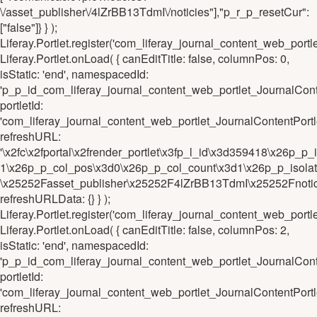
\/asset_publisher\/4lZrBB13TdmI\/noticies"],"p_r_p_resetCur":
["false"]} } );
Liferay.Portlet.register('com_liferay_journal_content_web_po
Liferay.Portlet.onLoad( { canEditTitle: false, columnPos: 0,
isStatic: 'end', namespacedId:
'p_p_id_com_liferay_journal_content_web_portlet_JournalCo
portletId:
'com_liferay_journal_content_web_portlet_JournalContentPo
refreshURL:
'\x2fc\x2fportal\x2frender_portlet\x3fp_l_id\x3d359418\x26
1\x26p_p_col_pos\x3d0\x26p_p_col_count\x3d1\x26p_p_isola
\x25252Fasset_publisher\x25252F4lZrBB13TdmI\x25252Fnotic
refreshURLData: {} } );
Liferay.Portlet.register('com_liferay_journal_content_web_p
Liferay.Portlet.onLoad( { canEditTitle: false, columnPos: 2,
isStatic: 'end', namespacedId:
'p_p_id_com_liferay_journal_content_web_portlet_JournalC
portletId:
'com_liferay_journal_content_web_portlet_JournalContentPo
refreshURL: