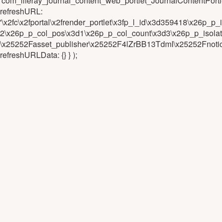
'com_liferay_journal_content_web_portlet_JournalContentPo
refreshURL:
'\x2fc\x2fportal\x2frender_portlet\x3fp_l_id\x3d359418\x26
2\x26p_p_col_pos\x3d1\x26p_p_col_count\x3d3\x26p_p_isola
\x25252Fasset_publisher\x25252F4lZrBB13TdmI\x25252Fnotic
refreshURLData: {} } );