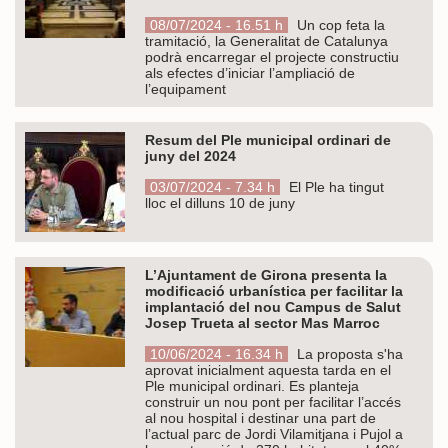
08/07/2024 - 16.51 h
Un cop feta la
tramitació, la Generalitat de Catalunya
podrà encarregar el projecte constructiu
als efectes d’iniciar l’ampliació de
l’equipament
Resum del Ple municipal ordinari de
juny del 2024
03/07/2024 - 7.34 h
El Ple ha tingut
lloc el dilluns 10 de juny
L’Ajuntament de Girona presenta la
modificació urbanística per facilitar la
implantació del nou Campus de Salut
Josep Trueta al sector Mas Marroc
10/06/2024 - 16.34 h
La proposta s'ha
aprovat inicialment aquesta tarda en el
Ple municipal ordinari. Es planteja
construir un nou pont per facilitar l’accés
al nou hospital i destinar una part de
l’actual parc de Jordi Vilamitjana i Pujol a