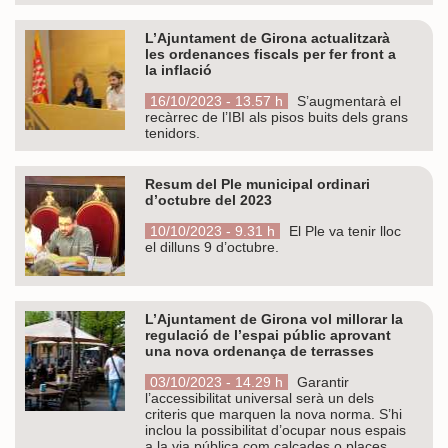
L’Ajuntament de Girona actualitzarà
les ordenances fiscals per fer front a
la inflació
16/10/2023 - 13.57 h
S’augmentarà el
recàrrec de l’IBI als pisos buits dels grans
tenidors.
Resum del Ple municipal ordinari
d’octubre del 2023
10/10/2023 - 9.31 h
El Ple va tenir lloc
el dilluns 9 d’octubre.
L’Ajuntament de Girona vol millorar la
regulació de l’espai públic aprovant
una nova ordenança de terrasses
03/10/2023 - 14.29 h
Garantir
l’accessibilitat universal serà un dels
criteris que marquen la nova norma. S’hi
inclou la possibilitat d’ocupar nous espais
a la via pública com calçades o places