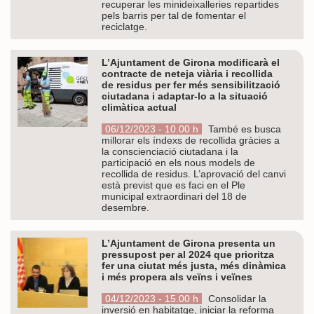
recuperar les minideixalleries repartides
pels barris per tal de fomentar el
reciclatge.
L’Ajuntament de Girona modificarà el
contracte de neteja viària i recollida
de residus per fer més sensibilització
ciutadana i adaptar-lo a la situació
climàtica actual
06/12/2023 - 10.00 h
També es busca
millorar els índexs de recollida gràcies a
la conscienciació ciutadana i la
participació en els nous models de
recollida de residus. L’aprovació del canvi
està previst que es faci en el Ple
municipal extraordinari del 18 de
desembre.
L’Ajuntament de Girona presenta un
pressupost per al 2024 que prioritza
fer una ciutat més justa, més dinàmica
i més propera als veïns i veïnes
04/12/2023 - 15.00 h
Consolidar la
inversió en habitatge, iniciar la reforma