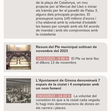
de la plaça de Catalunya, un nou
projecte per al Mercat del Lleó o iniciar
els tràmits per fer el pavelló de Palau 3,
alguns dels principals projectes. El
pressupost suma 149 milions d’euros i
s’ha elaborat amb la voluntat d’establir
les bases per complir amb els 64 acords
de mandat i amb els compromisos amb
la ciutadania
Resum del Ple municipal ordinari de
novembre del 2023
14/11/2023 - 9.00 h
El Ple va tenir lloc
el dilluns 13 de novembre
L’Ajuntament de Girona denominarà 7
espais de la ciutat i 4 comptaran amb
un nom femení
19/10/2023 - 14.22 h
La voluntat del
consistori és que a la ciutat cada vegada
hi hagi més denominacions de dones en
els carrers i places.