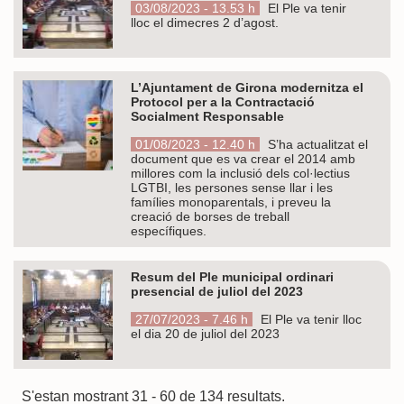
03/08/2023 - 13.53 h
El Ple va tenir
lloc el dimecres 2 d’agost.
L’Ajuntament de Girona modernitza el
Protocol per a la Contractació
Socialment Responsable
01/08/2023 - 12.40 h
S’ha actualitzat el
document que es va crear el 2014 amb
millores com la inclusió dels col·lectius
LGTBI, les persones sense llar i les
famílies monoparentals, i preveu la
creació de borses de treball
específiques.
Resum del Ple municipal ordinari
presencial de juliol del 2023
27/07/2023 - 7.46 h
El Ple va tenir lloc
el dia 20 de juliol del 2023
S'estan mostrant 31 - 60 de 134 resultats.