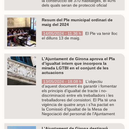
la construcció de 370 habitatges, el 40%
dels quals seran de protecció oficial
Resum del Ple municipal ordinari de
maig del 2024
14/05/2024 - 11.36 h
El Ple va tenir lloc
el dilluns 13 de maig.
L’Ajuntament de Girona aprova el Pla
d’igualtat intern que incorpora la
mirada LGTBI en el conjunt de les
actuacions
13/05/2024 - 18.08 h
L’objectiu
d’aquest document és garantir i fomentar
els principis d’igualtat de tracte i no-
discriminació entre els treballadors i les
treballadores del consistori. El Pla té una
vigència de quatre anys i s’ha pactat en
la Comissió d’Igualtat de la Mesa de
Negociació del personal de l’Ajuntament
L’Ajuntament de Girona destinarà