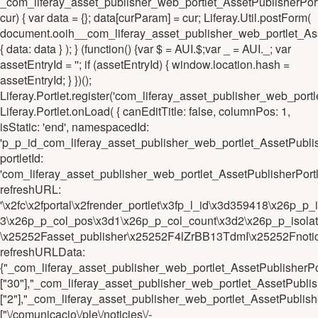
_com_liferay_asset_publisher_web_portlet_AssetPublisher
cur) { var data = {}; data[curParam] = cur; Liferay.Util.postForm(
document.ooih__com_liferay_asset_publisher_web_portlet_A
{ data: data } ); } (function() {var $ = AUI.$;var _ = AUI._; var
assetEntryId = ''; if (assetEntryId) { window.location.hash =
assetEntryId; } })();
Liferay.Portlet.register('com_liferay_asset_publisher_web_po
Liferay.Portlet.onLoad( { canEditTitle: false, columnPos: 1,
isStatic: 'end', namespacedId:
'p_p_id_com_liferay_asset_publisher_web_portlet_AssetPub
portletId:
'com_liferay_asset_publisher_web_portlet_AssetPublisherPo
refreshURL:
'\x2fc\x2fportal\x2frender_portlet\x3fp_l_id\x3d359418\x26
3\x26p_p_col_pos\x3d1\x26p_p_col_count\x3d2\x26p_p_isola
\x25252Fasset_publisher\x25252F4lZrBB13TdmI\x25252Fnotic
refreshURLData:
{"_com_liferay_asset_publisher_web_portlet_AssetPublisher
["30"],"_com_liferay_asset_publisher_web_portlet_AssetPub
["2"],"_com_liferay_asset_publisher_web_portlet_AssetPubli
["\/comunicacio\/ple\/noticies\/-