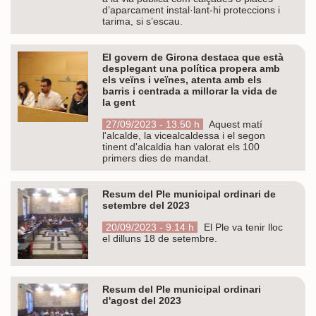
d’aparcament instal·lant-hi proteccions i
tarima, si s’escau.
El govern de Girona destaca que està
desplegant una política propera amb
els veïns i veïnes, atenta amb els
barris i centrada a millorar la vida de
la gent
27/09/2023 - 13.50 h
Aquest matí
l'alcalde, la vicealcaldessa i el segon
tinent d'alcaldia han valorat els 100
primers dies de mandat.
Resum del Ple municipal ordinari de
setembre del 2023
20/09/2023 - 9.14 h
El Ple va tenir lloc
el dilluns 18 de setembre.
Resum del Ple municipal ordinari
d'agost del 2023