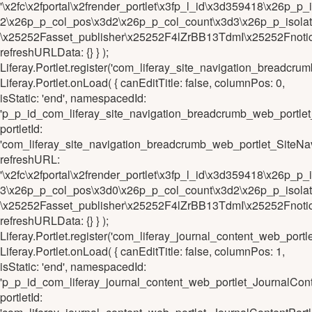
'\x2fc\x2fportal\x2frender_portlet\x3fp_l_id\x3d359418\x26
2\x26p_p_col_pos\x3d2\x26p_p_col_count\x3d3\x26p_p_isola
\x25252Fasset_publisher\x25252F4lZrBB13TdmI\x25252Fnotic
refreshURLData: {} } );
Liferay.Portlet.register('com_liferay_site_navigation_brea
Liferay.Portlet.onLoad( { canEditTitle: false, columnPos: 0,
isStatic: 'end', namespacedId:
'p_p_id_com_liferay_site_navigation_breadcrumb_web_portl
portletId:
'com_liferay_site_navigation_breadcrumb_web_portlet_Site
refreshURL:
'\x2fc\x2fportal\x2frender_portlet\x3fp_l_id\x3d359418\x2
3\x26p_p_col_pos\x3d0\x26p_p_col_count\x3d2\x26p_p_isola
\x25252Fasset_publisher\x25252F4lZrBB13TdmI\x25252Fnotic
refreshURLData: {} } );
Liferay.Portlet.register('com_liferay_journal_content_web_po
Liferay.Portlet.onLoad( { canEditTitle: false, columnPos: 1,
isStatic: 'end', namespacedId:
'p_p_id_com_liferay_journal_content_web_portlet_JournalCo
portletId: