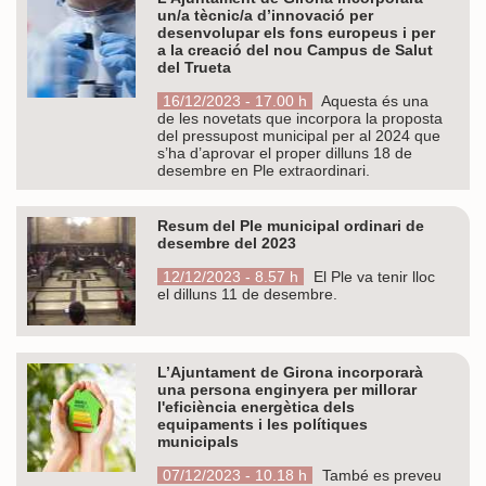
un/a tècnic/a d’innovació per
desenvolupar els fons europeus i per
a la creació del nou Campus de Salut
del Trueta
16/12/2023 - 17.00 h
Aquesta és una
de les novetats que incorpora la proposta
del pressupost municipal per al 2024 que
s’ha d’aprovar el proper dilluns 18 de
desembre en Ple extraordinari.
Resum del Ple municipal ordinari de
desembre del 2023
12/12/2023 - 8.57 h
El Ple va tenir lloc
el dilluns 11 de desembre.
L’Ajuntament de Girona incorporarà
una persona enginyera per millorar
l'eficiència energètica dels
equipaments i les polítiques
municipals
07/12/2023 - 10.18 h
També es preveu