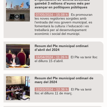
gairebé 3 milions d’euros més per
avançar en polítiques públiques
07/05/2024 - 15.08 h
Es promouran
les noves regidories sorgides amb
l’entrada del nou govern municipal, es
fomentarà la cultura i l’educació i es
treballarà per al desenvolupament
econòmic i social del municipi.
Resum del Ple municipal ordinari
d’abril del 2024
16/04/2024 - 11.26 h
El Ple va tenir lloc
el dilluns 15 d’abril.
Resum del Ple municipal ordinari de
març del 2024
12/03/2024 - 12.36 h
El Ple va tenir
lloc el dilluns 11 de març.