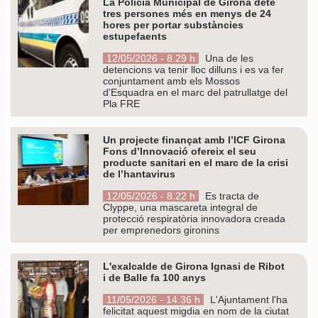
La Policia Municipal de Girona deté
tres persones més en menys de 24
hores per portar substàncies
estupefaents
12/05/2026 - 8.29 h
Una de les
detencions va tenir lloc dilluns i es va fer
conjuntament amb els Mossos
d'Esquadra en el marc del patrullatge del
Pla FRE
Un projecte finançat amb l’ICF Girona
Fons d’Innovació ofereix el seu
producte sanitari en el marc de la crisi
de l’hantavirus
12/05/2026 - 8.22 h
Es tracta de
Clyppe, una mascareta integral de
protecció respiratòria innovadora creada
per emprenedors gironins
L'exalcalde de Girona Ignasi de Ribot
i de Balle fa 100 anys
11/05/2026 - 14.36 h
L'Ajuntament l'ha
felicitat aquest migdia en nom de la ciutat