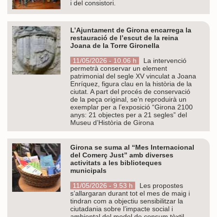
i del consistori.
L’Ajuntament de Girona encarrega la
restauració de l’escut de la reina
Joana de la Torre Gironella
11/05/2026 - 10.06 h
La intervenció
permetrà conservar un element
patrimonial del segle XV vinculat a Joana
Enríquez, figura clau en la història de la
ciutat. A part del procés de conservació
de la peça original, se’n reproduirà un
exemplar per a l’exposició “Girona 2100
anys: 21 objectes per a 21 segles” del
Museu d’Història de Girona
Girona se suma al “Mes Internacional
del Comerç Just” amb diverses
activitats a les biblioteques
municipals
11/05/2026 - 9.53 h
Les propostes
s’allargaran durant tot el mes de maig i
tindran com a objectiu sensibilitzar la
ciutadania sobre l’impacte social i
ambiental del model de consum tèxtil