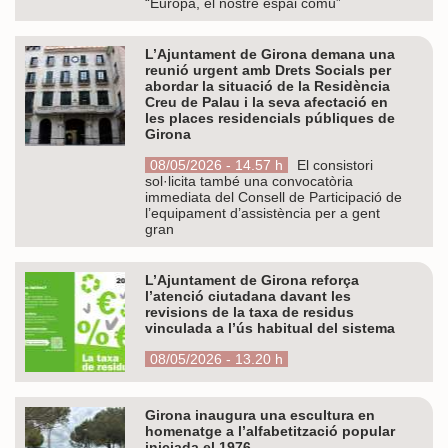
“Europa, el nostre espai comú”
L’Ajuntament de Girona demana una
reunió urgent amb Drets Socials per
abordar la situació de la Residència
Creu de Palau i la seva afectació en
les places residencials públiques de
Girona
08/05/2026 - 14.57 h
El consistori
sol·licita també una convocatòria
immediata del Consell de Participació de
l’equipament d’assistència per a gent
gran
L’Ajuntament de Girona reforça
l’atenció ciutadana davant les
revisions de la taxa de residus
vinculada a l’ús habitual del sistema
08/05/2026 - 13.20 h
Girona inaugura una escultura en
homenatge a l’alfabetització popular
iniciada el 1976