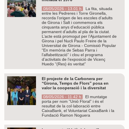
08/05/2026 - 13.01 h
La fita, situada
entre les Pedreres i Torre Gironella,
recorda l’origen de les escoles d’adults
de Girona i Salt i commemora els
cinquanta anys d’educació pública
permanent d’adults al pla de la ciutat.
L’acte està promogut per l’Ajuntament de
Girona i pel Nucli Paulo Freire de la
Universitat de Girona - Comissió Popular
“En memòria de Sebas Parra i
l’alfabetització” i clou el programa
d’activitats de l’exposició de Vicenç
Huedo “(Res) és veritat”
El projecte de la Carbonera per
“Girona, Temps de Flors” posa en
valor la cooperació i la diversitat
08/05/2026 - 11.42 h
El muntatge
porta per nom “Unió Floral” i és el
resultat de la col·laboració entre
CaixaBank, el Voluntariat CaixaBank i la
Fundació Ramon Noguera