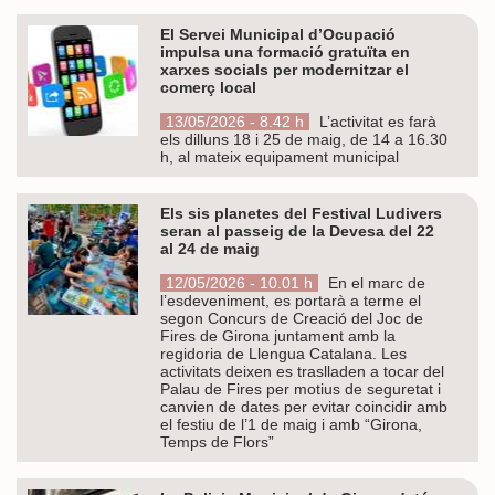
El Servei Municipal d’Ocupació
impulsa una formació gratuïta en
xarxes socials per modernitzar el
comerç local
13/05/2026 - 8.42 h
L’activitat es farà
els dilluns 18 i 25 de maig, de 14 a 16.30
h, al mateix equipament municipal
Els sis planetes del Festival Ludivers
seran al passeig de la Devesa del 22
al 24 de maig
12/05/2026 - 10.01 h
En el marc de
l’esdeveniment, es portarà a terme el
segon Concurs de Creació del Joc de
Fires de Girona juntament amb la
regidoria de Llengua Catalana. Les
activitats deixen es traslladen a tocar del
Palau de Fires per motius de seguretat i
canvien de dates per evitar coincidir amb
el festiu de l’1 de maig i amb “Girona,
Temps de Flors”