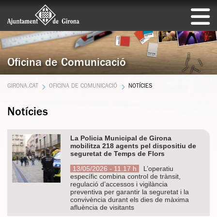
Oficina de Comunicació
GIRONA.CAT
OFICINA DE COMUNICACIÓ
NOTÍCIES
Notícies
La Policia Municipal de Girona
mobilitza 218 agents pel dispositiu de
seguretat de Temps de Flors
13/05/2026 - 11.17 h
L’operatiu
específic combina control de trànsit,
regulació d’accessos i vigilància
preventiva per garantir la seguretat i la
convivència durant els dies de màxima
afluència de visitants