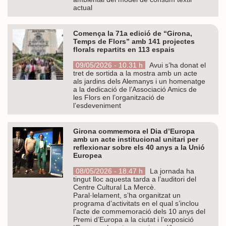
actual
Comença la 71a edició de “Girona,
Temps de Flors” amb 141 projectes
florals repartits en 113 espais
09/05/2026 - 10.31 h
Avui s’ha donat el
tret de sortida a la mostra amb un acte
als jardins dels Alemanys i un homenatge
a la dedicació de l’Associació Amics de
les Flors en l’organització de
l’esdeveniment
Girona commemora el Dia d’Europa
amb un acte institucional unitari per
reflexionar sobre els 40 anys a la Unió
Europea
08/05/2026 - 18.47 h
La jornada ha
tingut lloc aquesta tarda a l’auditori del
Centre Cultural La Mercè.
Paral·lelament, s’ha organitzat un
programa d’activitats en el qual s’inclou
l’acte de commemoració dels 10 anys del
Premi d’Europa a la ciutat i l’exposició