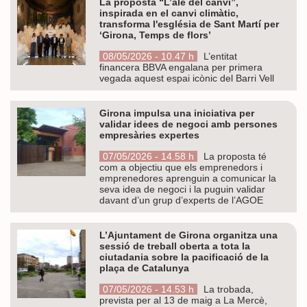
La proposta “L’alè del canvi”,
inspirada en el canvi climàtic,
transforma l'església de Sant Martí per
‘Girona, Temps de flors’
08/05/2026 - 10.47 h
L’entitat
financera BBVA engalana per primera
vegada aquest espai icònic del Barri Vell
Girona impulsa una iniciativa per
validar idees de negoci amb persones
empresàries expertes
07/05/2026 - 14.58 h
La proposta té
com a objectiu que els emprenedors i
emprenedores aprenguin a comunicar la
seva idea de negoci i la puguin validar
davant d’un grup d’experts de l’AGOE
L’Ajuntament de Girona organitza una
sessió de treball oberta a tota la
ciutadania sobre la pacificació de la
plaça de Catalunya
07/05/2026 - 14.53 h
La trobada,
prevista per al 13 de maig a La Mercè,