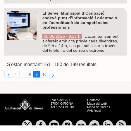
El Servei Municipal d’Ocupació
esdevé punt d’informació i orientació
en l’acreditació de competències
professionals
06/05/2026 - 9.27 h
L’acompanyament
s’ofereix amb cita prèvia cada divendres,
de 9 h a 14 h, i es pot sol·licitar a través
del telèfon o del correu electrònic
S'estan mostrant 161 - 180 de 199 resultats.
1
...
8
9
10
Pàgina
Pàgines intermèdies Utilitzeu TAB per navegar.
Pàgina
Pàgina
Pàgina
Plaça del Vi, 1
Contacte
17004 GIRONA
Mapa del web
Tel. 972 419 010
Mapa de xarxes
Avís legal