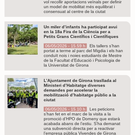
vol recollir aportacions veïnals per definir
un model de mobilitat més equilibrat i
consensuat al centre de la ciutat
Un miler d’infants ha participat avui
en la 18a Fira de la Ciència per a
Petits Grans Científics i Científiques
06/05/2026 - 15.59 h
Els tallers s’han
portat a terme al parc del Migdia i els han
conduït nois i noies estudiants de Mestre
de la Facultat d’Educació i Psicologia de
la Universitat de Girona
L’Ajuntament de Girona trasllada al
Ministeri d’Habitatge diverses
demandes per accelerar la
mobilització d’habitatge públic a la
ciutat
06/05/2026 - 15.10 h
Les peticions
s’han fet en el marc de la visita a la
promoció d’HPO de Domeny que estarà
acabada abans de l’estiu. S’ha demanat
una subvenció directa per a reactivar
l’empresa pública Vivendes de Girona