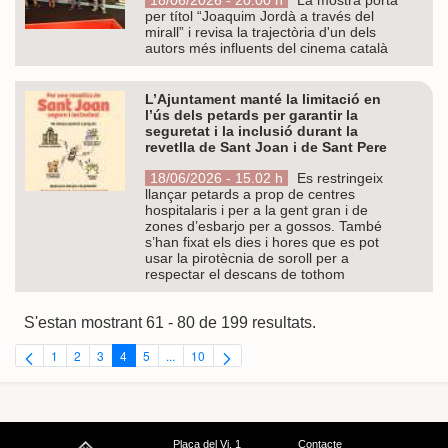
per títol “Joaquim Jordà a través del
mirall” i revisa la trajectòria d'un dels
autors més influents del cinema català
L’Ajuntament manté la limitació en
l’ús dels petards per garantir la
seguretat i la inclusió durant la
revetlla de Sant Joan i de Sant Pere
18/06/2026 - 15.02 h
Es restringeix
llançar petards a prop de centres
hospitalaris i per a la gent gran i de
zones d’esbarjo per a gossos. També
s’han fixat els dies i hores que es pot
usar la pirotècnia de soroll per a
respectar el descans de tothom
S'estan mostrant 61 - 80 de 199 resultats.
1
2
3
4
5
...
10
Pàgina
Pàgina
Pàgina
Pàgina
Pàgina
Pàgines intermèdies Utilitzeu TAB per navegar.
Pàgina
Plaça del Vi, 1
Contacte