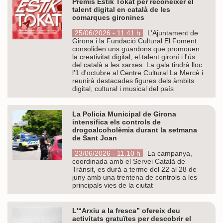
Premis Estik Tokat per reconèixer el
talent digital en català de les
comarques gironines
25/06/2026 - 11.41 h
L’Ajuntament de
Girona i la Fundació Cultural El Foment
consoliden uns guardons que promouen
la creativitat digital, el talent gironí i l'ús
del català a les xarxes. La gala tindrà lloc
l’1 d'octubre al Centre Cultural La Mercè i
reunirà destacades figures dels àmbits
digital, cultural i musical del país
La Policia Municipal de Girona
intensifica els controls de
drogoalcoholèmia durant la setmana
de Sant Joan
23/06/2026 - 11.10 h
La campanya,
coordinada amb el Servei Català de
Trànsit, es durà a terme del 22 al 28 de
juny amb una trentena de controls a les
principals vies de la ciutat
L'“Arxiu a la fresca” ofereix deu
activitats gratuïtes per descobrir el