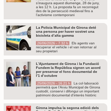
s’inaugura aquest diumenge, 28 de juny,
a les 12 h. La proposta fa un recorregut
des de la persecució medieval fins a
l’activisme contemporani
La Policia Municipal de Girona deté
una persona per haver sostret una
bicicleta d’alta gamma
26/06/2026 - 7.32 h
Els agents van
recuperar el vehicle i el van retornar al
seu propietari
L’Ajuntament de Girona i la Fundació
Fundem la República signen un acord
per preservar el fons documental de
l’1 d’octubre
25/06/2026 - 16.21 h
La col·laboració
permetrà que l’Arxiu Municipal de Girona
custodiï, conservi i difongui un important
patrimoni documental d'interès històric
Girona impulsa la segona edició dels