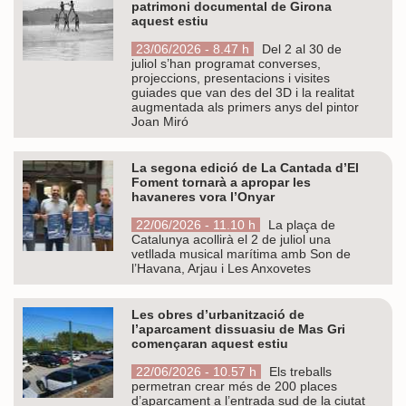
patrimoni documental de Girona
aquest estiu
23/06/2026 - 8.47 h
Del 2 al 30 de
juliol s’han programat converses,
projeccions, presentacions i visites
guiades que van des del 3D i la realitat
augmentada als primers anys del pintor
Joan Miró
La segona edició de La Cantada d’El
Foment tornarà a apropar les
havaneres vora l’Onyar
22/06/2026 - 11.10 h
La plaça de
Catalunya acollirà el 2 de juliol una
vetllada musical marítima amb Son de
l’Havana, Arjau i Les Anxovetes
Les obres d’urbanització de
l’aparcament dissuasiu de Mas Gri
començaran aquest estiu
22/06/2026 - 10.57 h
Els treballs
permetran crear més de 200 places
d’aparcament a l’entrada sud de la ciutat