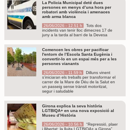
La Policia Municipal deté dues
persones en menys d’una hora per
robatori amb violència i amenaces
amb arma blanca
26/06/2026 - 12.51 h
Tots dos
incidents van tenir lloc dimecres 17 de
juny a la tarda al barri de la Devesa
Comencen les obres per pacificar
l'entorn de l’Escola Santa Eugènia i
convertir-lo en un espai més per a les
persones vianants
26/06/2026 - 11.59 h
Dilluns vinent
s’iniciaran els treballs per transformar el
carrer de la Mare de Déu de la Salut en
un passeig sense trànsit motoritzat,
segur i saludable
Girona explica la seva història
LGTBIQA+ en una nova exposició al
Museu d’Història
26/06/2026 - 10.56 h
“Repressió, plaer
i llibertat: la lluita LGTBIQA+ a Girona”