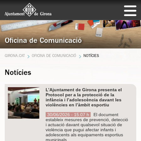
Oficina de Comunicació
GIRONA.CAT
OFICINA DE COMUNICACIÓ
NOTÍCIES
Notícies
L’Ajuntament de Girona presenta el
Protocol per a la protecció de la
infància i l’adolescència davant les
violències en l’àmbit esportiu
30/06/2026 - 15.07 h
El document
estableix mesures de prevenció, detecció
i actuació davant qualsevol situació de
violència que pugui afectar infants i
adolescents als equipaments esportius
municipals