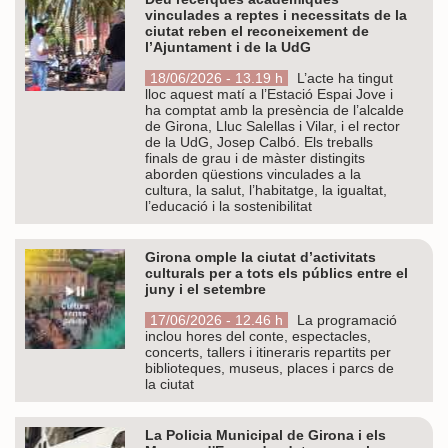
vinculades a reptes i necessitats de la
ciutat reben el reconeixement de
l’Ajuntament i de la UdG
18/06/2026 - 13.19 h
L’acte ha tingut
lloc aquest matí a l’Estació Espai Jove i
ha comptat amb la presència de l’alcalde
de Girona, Lluc Salellas i Vilar, i el rector
de la UdG, Josep Calbó. Els treballs
finals de grau i de màster distingits
aborden qüestions vinculades a la
cultura, la salut, l’habitatge, la igualtat,
l’educació i la sostenibilitat
Girona omple la ciutat d’activitats
culturals per a tots els públics entre el
juny i el setembre
17/06/2026 - 12.46 h
La programació
inclou hores del conte, espectacles,
concerts, tallers i itineraris repartits per
biblioteques, museus, places i parcs de
la ciutat
La Policia Municipal de Girona i els