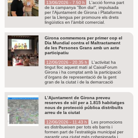
13/06/2026 - 7.50 h
L'acció forma part
de la campanya "Bon dia!", impulsada
per l'Ajuntament de Girona i Plataforma
per la Llengua per promoure els drets
lingüístics en l'àmbit comercial.
Girona commemora per primer cop el
Dia Mundial contra el Maltractament
de les Persones Grans amb un acte
participatiu
12/06/2026 - 20.35 h
L'activitat ha
tingut lloc aquest matí al CaixaForum
Girona i ha comptat amb la participació
d’òrgans de representació de la gent
gran de la ciutat i de la demarcació
L’Ajuntament de Girona preveu
reserves de sòl per a 1.815 habitatges
nous de protecció pública distribuïts
arreu de la ciutat
12/06/2026 - 11.43 h
Les promocions
es distribueixen per tots els barris i
formen part de l’estratègia municipal per
garantir una ciutat més cohesionada i