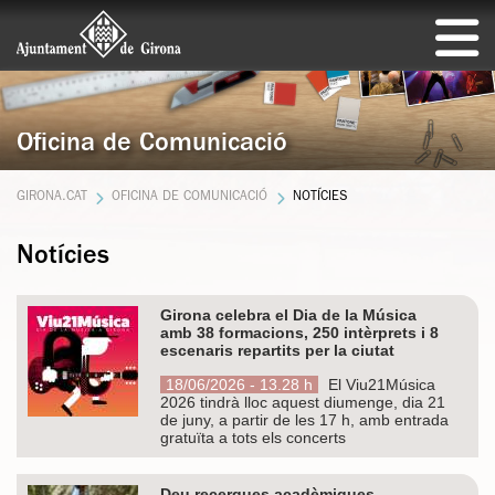
Oficina de Comunicació
GIRONA.CAT
OFICINA DE COMUNICACIÓ
NOTÍCIES
Notícies
Girona celebra el Dia de la Música
amb 38 formacions, 250 intèrprets i 8
escenaris repartits per la ciutat
18/06/2026 - 13.28 h
El Viu21Música
2026 tindrà lloc aquest diumenge, dia 21
de juny, a partir de les 17 h, amb entrada
gratuïta a tots els concerts
Deu recerques acadèmiques