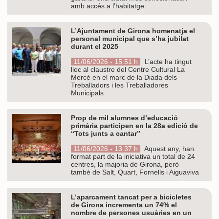
amb accés a l’habitatge
L’Ajuntament de Girona homenatja el
personal municipal que s’ha jubilat
durant el 2025
11/06/2026 - 15.51 h
L’acte ha tingut
lloc al claustre del Centre Cultural La
Mercè en el marc de la Diada dels
Treballadors i les Treballadores
Municipals
Prop de mil alumnes d’educació
primària participen en la 28a edició de
“Tots junts a cantar”
11/06/2026 - 13.37 h
Aquest any, han
format part de la iniciativa un total de 24
centres, la majoria de Girona, però
també de Salt, Quart, Fornells i Aiguaviva
L’aparcament tancat per a bicicletes
de Girona incrementa un 74% el
nombre de persones usuàries en un