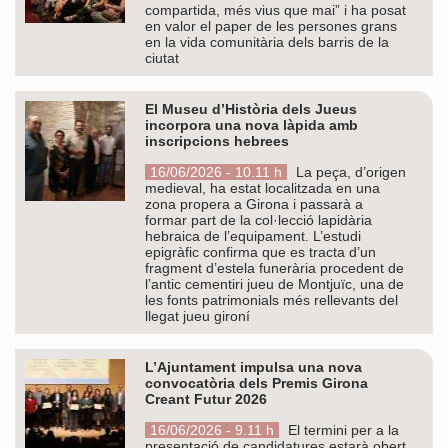
compartida, més vius que mai” i ha posat
en valor el paper de les persones grans
en la vida comunitària dels barris de la
ciutat
El Museu d’Història dels Jueus
incorpora una nova làpida amb
inscripcions hebrees
16/06/2026 - 10.11 h
La peça, d’origen
medieval, ha estat localitzada en una
zona propera a Girona i passarà a
formar part de la col·lecció lapidària
hebraica de l’equipament. L’estudi
epigràfic confirma que es tracta d’un
fragment d’estela funerària procedent de
l’antic cementiri jueu de Montjuïc, una de
les fonts patrimonials més rellevants del
llegat jueu gironí
L’Ajuntament impulsa una nova
convocatòria dels Premis Girona
Creant Futur 2026
16/06/2026 - 9.11 h
El termini per a la
presentació de candidatures estarà obert