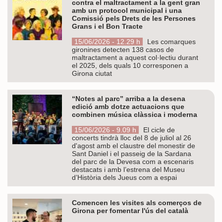
contra el maltractament a la gent gran
amb un protocol municipal i una
Comissió pels Drets de les Persones
Grans i el Bon Tracte
15/06/2026 - 12.29 h
Les comarques
gironines detecten 138 casos de
maltractament a aquest col·lectiu durant
el 2025, dels quals 10 corresponen a
Girona ciutat
“Notes al parc” arriba a la desena
edició amb dotze actuacions que
combinen música clàssica i moderna
15/06/2026 - 9.09 h
El cicle de
concerts tindrà lloc del 8 de juliol al 26
d'agost amb el claustre del monestir de
Sant Daniel i el passeig de la Sardana
del parc de la Devesa com a escenaris
destacats i amb l’estrena del Museu
d’Història dels Jueus com a espai
Comencen les visites als comerços de
Girona per fomentar l'ús del català