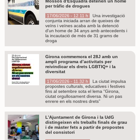
Mossos d'Esquadra detenen un home
per tràfic de drogues
17/06/2026 - 12.11 h
Una investigació
conjunta iniciada arran de queixes de
veïns i veïnes acaba amb la detenció
d'un home de 34 anys amb antecedents i
la incautació de més de 31 grams de
droga
Girona commemora el 28J amb un
ampli programa d’activitats per
reivindicar els drets LGBTIQ+ i la
diversitat
17/06/2026 - 11.32 h
La ciutat impulsa
propostes culturals, educatives i festives
fins al setembre sota el lema “Girona,
ciutat orgullosament diversa. Ni un pas
enrere en els nostres drets”
L’Ajuntament de Girona i la UdG
distingeixen els treballs finals de grau
i de màster fets a partir de propostes
del consistori