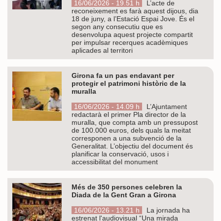
16/06/2026 - 19.51 h
L’acte de
reconeixement es farà aquest dijous, dia
18 de juny, a l’Estació Espai Jove. És el
segon any consecutiu que es
desenvolupa aquest projecte compartit
per impulsar recerques acadèmiques
aplicades al territori
Girona fa un pas endavant per
protegir el patrimoni històric de la
muralla
16/06/2026 - 14.09 h
L’Ajuntament
redactarà el primer Pla director de la
muralla, que compta amb un pressupost
de 100.000 euros, dels quals la meitat
corresponen a una subvenció de la
Generalitat. L’objectiu del document és
planificar la conservació, usos i
accessibilitat del monument
Més de 350 persones celebren la
Diada de la Gent Gran a Girona
16/06/2026 - 13.21 h
La jornada ha
estrenat l'audiovisual “Una mirada