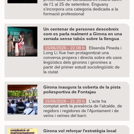
de l’1 al 25 de setembre. Enguany
s’incorpora una categoria dedicada a la
formació professional
Un centenar de persones descobreix
com es parla realment a Girona en una
xerrada sense tabús sobre la llengua
15/06/2026 - 22.08 h
Elisenda Pineda i
Long Li Xue han protagonitzat una
conversa propera i directa sobre els usos
lingüístics dels gironins i gironines a
partir del primer estudi sociolingüístic de
la ciutat
Girona inaugura la coberta de la pista
poliesportiva de Fontajau
15/06/2026 - 21.20 h
L'acte ha
comptat amb la presència de l’alcalde, de
regidors i regidores de l’Ajuntament i de
veïns i veïnes del barri.
Girona vol reforçar l'estratègia local