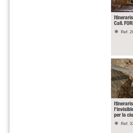
Itineraris
Call. FO
Ref. 2
Itinerari
l'invisibl
per la c
Ref. 3