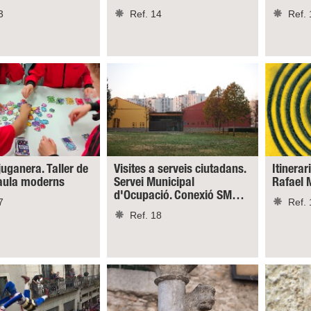
3
Ref. 14
Ref. 
juganera. Taller de
Visites a serveis ciutadans.
Itinerar
taula moderns
Servei Municipal
Rafael 
d'Ocupació. Conexió SM…
7
Ref. 
Ref. 18