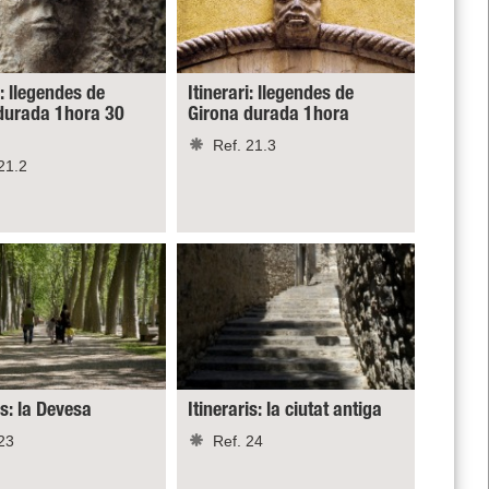
i: llegendes de
Itinerari: llegendes de
durada 1hora 30
Girona durada 1hora
Ref. 21.3
21.2
is: la Devesa
Itineraris: la ciutat antiga
23
Ref. 24