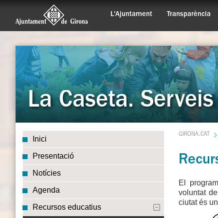
L'Ajuntament
Transparència
La Caseta. Serveis
GIRONA.CAT
Inici
Presentació
Recur
Notícies
El program
Agenda
voluntat de
ciutat és u
Recursos educatius