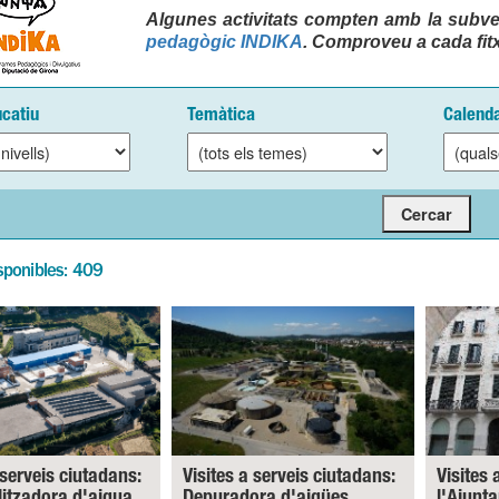
Algunes activitats compten amb la subve
pedagògic INDIKA
. Comproveu a cada fitx
ucatiu
Temàtica
Calenda
sponibles: 409
 serveis ciutadans:
Visites a serveis ciutadans:
Visites 
litzadora d'aigua.
Depuradora d'aigües
l'Ajunt