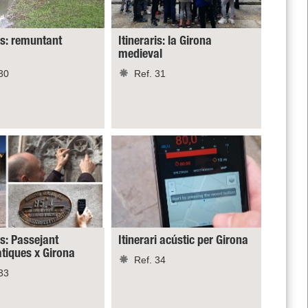
is: remuntant
Itineraris: la Girona
medieval
30
Ref. 31
is: Passejant
Itinerari acústic per Girona
iques x Girona
Ref. 34
33