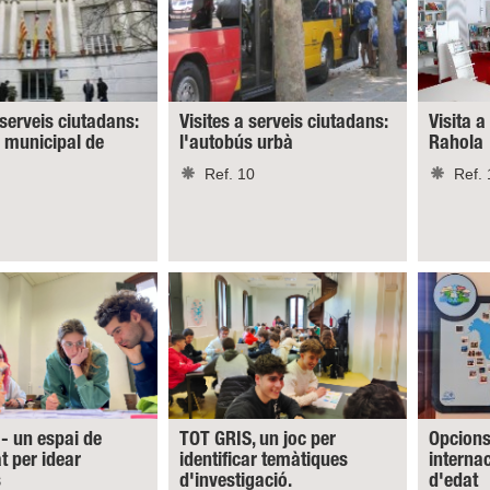
 serveis ciutadans:
Visites a serveis ciutadans:
Visita a
a municipal de
l'autobús urbà
Rahola
Ref. 10
Ref. 
- un espai de
TOT GRIS, un joc per
Opcions
at per idear
identificar temàtiques
interna
s
d'investigació.
d'edat