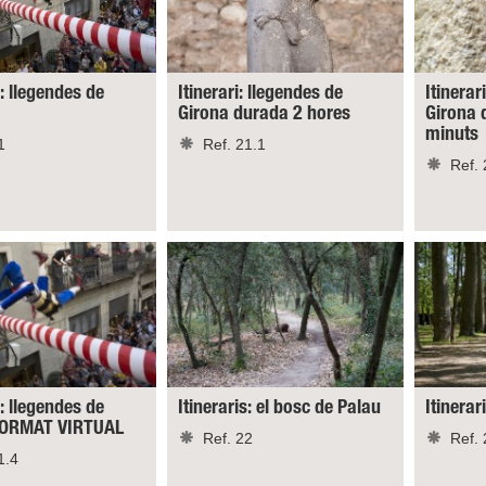
s: llegendes de
Itinerari: llegendes de
Itinerar
Girona durada 2 hores
Girona 
minuts
1
Ref. 21.1
Ref. 
s: llegendes de
Itineraris: el bosc de Palau
Itinerar
 FORMAT VIRTUAL
Ref. 22
Ref. 
1.4