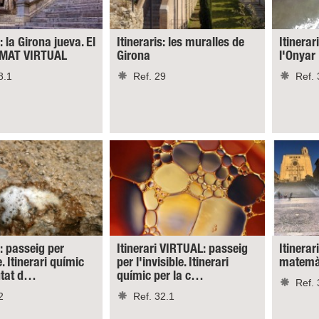
: la Girona jueva. El
Itineraris: les muralles de
Itinerar
RMAT VIRTUAL
Girona
l'Onyar
8.1
Ref. 29
Ref. 
s: passeig per
Itinerari VIRTUAL: passeig
Itinerar
e. Itinerari químic
per l'invisible. Itinerari
matemàt
iutat d…
químic per la c…
Ref. 
2
Ref. 32.1