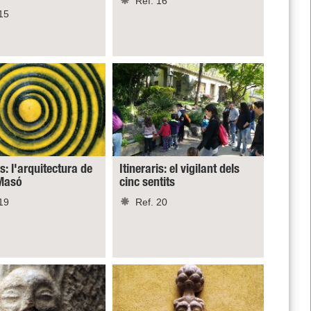
Ref. 16
15
is: l'arquitectura de
Itineraris: el vigilant dels
Masó
cinc sentits
19
Ref. 20