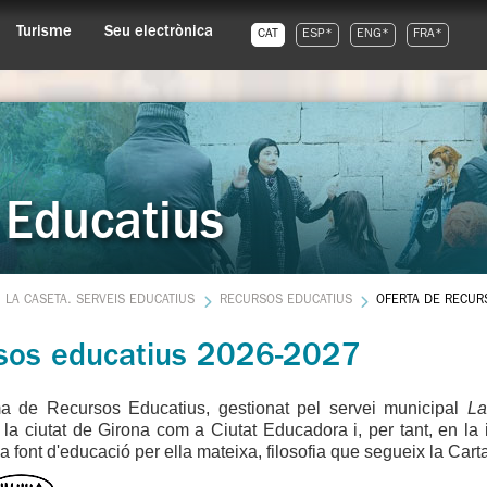
Turisme
Seu electrònica
CAT
ESP*
ENG*
FRA*
 Educatius
LA CASETA. SERVEIS EDUCATIUS
RECURSOS EDUCATIUS
OFERTA DE RECUR
sos educatius 2026-2027
a de Recursos Educatius, gestionat pel servei municipal
La
 la ciutat de Girona com a Ciutat Educadora i, per tant, en la 
na font d'educació per ella mateixa, filosofia que segueix la Ca