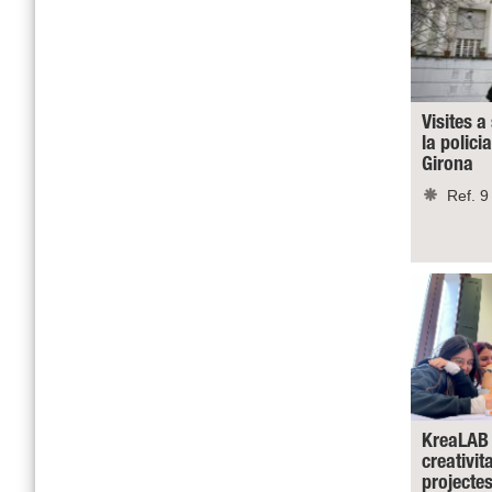
Visites a
la polici
Girona
Ref. 9
KreaLAB 
creativit
projecte