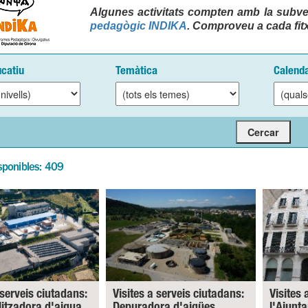
Algunes activitats compten amb la subve
pedagògic INDIKA
. Comproveu a cada fitx
ucatiu
Temàtica
Calenda
sponibles: 409
 serveis ciutadans:
Visites a serveis ciutadans:
Visites 
litzadora d'aigua.
Depuradora d'aigües
l'Ajunt