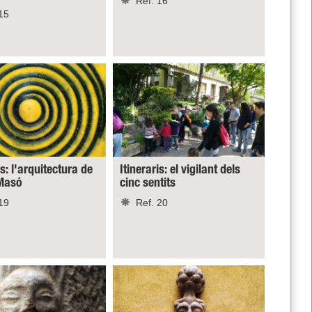
Ref. 16
15
is: l'arquitectura de
Itineraris: el vigilant dels
Masó
cinc sentits
19
Ref. 20