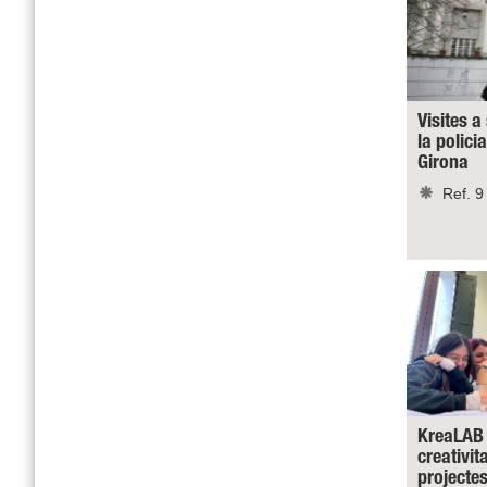
Visites a
la polici
Girona
Ref. 9
KreaLAB 
creativit
projecte