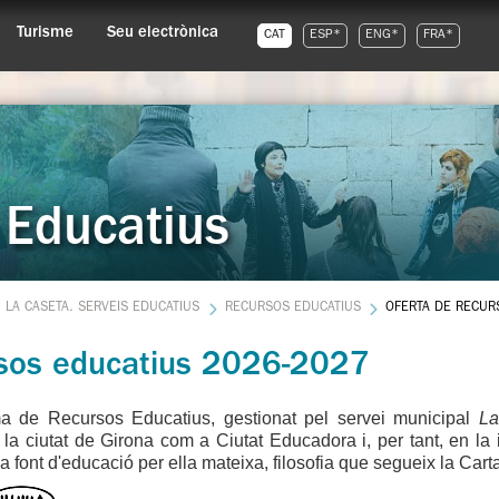
Turisme
Seu electrònica
CAT
ESP*
ENG*
FRA*
 Educatius
LA CASETA. SERVEIS EDUCATIUS
RECURSOS EDUCATIUS
OFERTA DE RECUR
sos educatius 2026-2027
a de Recursos Educatius, gestionat pel servei municipal
La
 la ciutat de Girona com a Ciutat Educadora i, per tant, en la 
na font d'educació per ella mateixa, filosofia que segueix la Ca