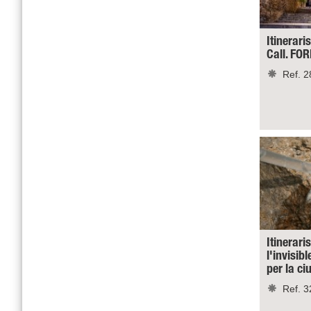
Itineraris
Call. FO
Ref. 2
Itinerari
l'invisibl
per la c
Ref. 3