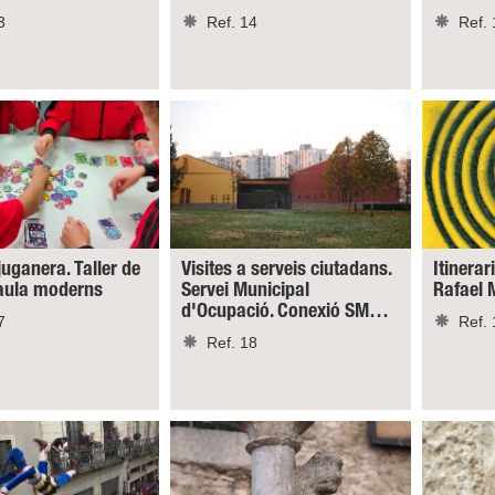
3
Ref. 14
Ref. 
juganera. Taller de
Visites a serveis ciutadans.
Itinerar
taula moderns
Servei Municipal
Rafael 
d'Ocupació. Conexió SM…
7
Ref. 
Ref. 18