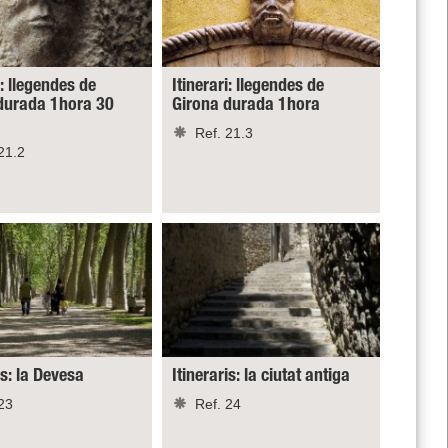
i: llegendes de
Itinerari: llegendes de
durada 1hora 30
Girona durada 1hora
Ref. 21.3
21.2
is: la Devesa
Itineraris: la ciutat antiga
23
Ref. 24