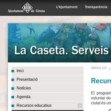
L'Ajuntament
Transparència
La Caseta. Serveis
GIRONA.CAT
Inici
Presentació
Recur
Notícies
El program
Agenda
voluntat de
ciutat és u
Recursos educatius