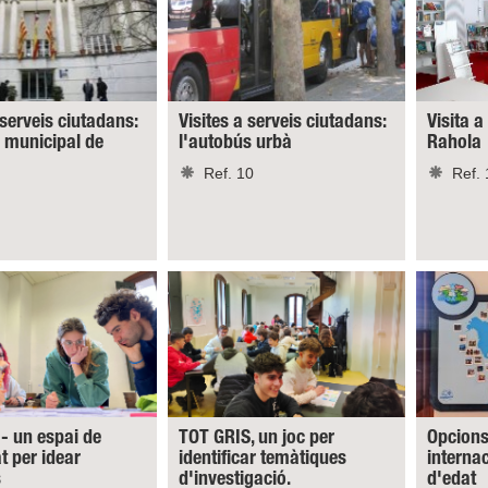
 serveis ciutadans:
Visites a serveis ciutadans:
Visita a
a municipal de
l'autobús urbà
Rahola
Ref. 10
Ref. 
- un espai de
TOT GRIS, un joc per
Opcions
at per idear
identificar temàtiques
interna
s
d'investigació.
d'edat