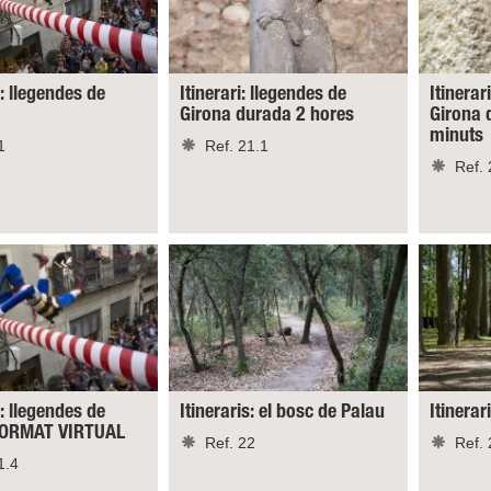
s: llegendes de
Itinerari: llegendes de
Itinerar
Girona durada 2 hores
Girona 
minuts
1
Ref. 21.1
Ref. 
s: llegendes de
Itineraris: el bosc de Palau
Itinerar
 FORMAT VIRTUAL
Ref. 22
Ref. 
1.4