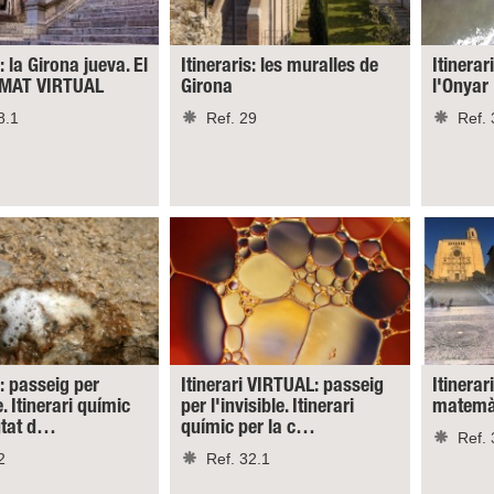
: la Girona jueva. El
Itineraris: les muralles de
Itinerar
RMAT VIRTUAL
Girona
l'Onyar
8.1
Ref. 29
Ref. 
s: passeig per
Itinerari VIRTUAL: passeig
Itinerar
e. Itinerari químic
per l'invisible. Itinerari
matemàt
iutat d…
químic per la c…
Ref. 
2
Ref. 32.1