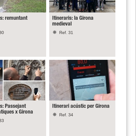
is: remuntant
Itineraris: la Girona
medieval
30
Ref. 31
is: Passejant
Itinerari acústic per Girona
iques x Girona
Ref. 34
33