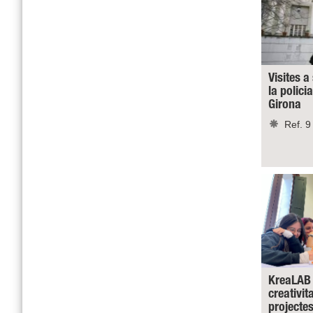
Visites a
la polici
Girona
Ref. 9
KreaLAB 
creativit
projecte