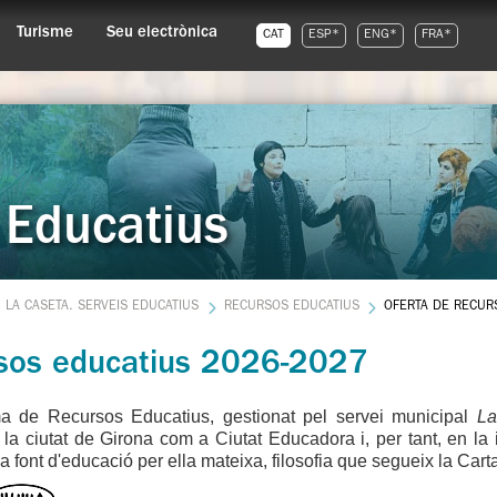
Turisme
Seu electrònica
CAT
ESP*
ENG*
FRA*
 Educatius
LA CASETA. SERVEIS EDUCATIUS
RECURSOS EDUCATIUS
OFERTA DE RECUR
sos educatius 2026-2027
a de Recursos Educatius, gestionat pel servei municipal
La
 la ciutat de Girona com a Ciutat Educadora i, per tant, en la 
na font d'educació per ella mateixa, filosofia que segueix la Ca