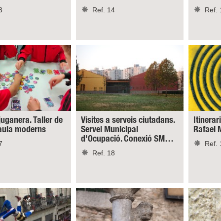
3
Ref. 14
Ref. 
juganera. Taller de
Visites a serveis ciutadans.
Itinerar
taula moderns
Servei Municipal
Rafael 
d'Ocupació. Conexió SM…
7
Ref. 
Ref. 18