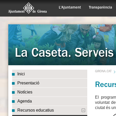
L'Ajuntament
Transparència
La Caseta. Serveis
GIRONA.CAT
Inici
Presentació
Recur
Notícies
El program
Agenda
voluntat de
ciutat és u
Recursos educatius