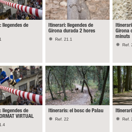
s: llegendes de
Itinerari: llegendes de
Itinerar
Girona durada 2 hores
Girona 
minuts
1
Ref. 21.1
Ref. 
s: llegendes de
Itineraris: el bosc de Palau
Itinerar
 FORMAT VIRTUAL
Ref. 22
Ref. 
1.4