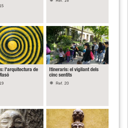
Ref. 16
15
is: l'arquitectura de
Itineraris: el vigilant dels
Masó
cinc sentits
19
Ref. 20