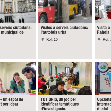
 serveis ciutadans:
Visites a serveis ciutadans:
Visita a
a municipal de
l'autobús urbà
Rahola
Ref. 10
Ref. 
- un espai de
TOT GRIS, un joc per
Opcions
at per idear
identificar temàtiques
interna
s
d'investigació.
d'edat