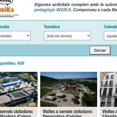
Algunes activitats compten amb la subve
pedagògic INDIKA
. Comproveu a cada fitx
ucatiu
Temàtica
Calenda
sponibles: 409
 serveis ciutadans:
Visites a serveis ciutadans:
Visites 
litzadora d'aigua.
Depuradora d'aigües
l'Ajunt