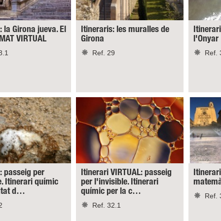
: la Girona jueva. El
Itineraris: les muralles de
Itinerar
RMAT VIRTUAL
Girona
l'Onyar
8.1
Ref. 29
Ref. 
s: passeig per
Itinerari VIRTUAL: passeig
Itinerar
e. Itinerari químic
per l'invisible. Itinerari
matemàt
iutat d…
químic per la c…
Ref. 
2
Ref. 32.1