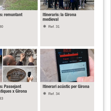
is: remuntant
Itineraris: la Girona
medieval
30
Ref. 31
is: Passejant
Itinerari acústic per Girona
iques x Girona
Ref. 34
33