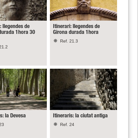
i: llegendes de
Itinerari: llegendes de
durada 1hora 30
Girona durada 1hora
Ref. 21.3
21.2
is: la Devesa
Itineraris: la ciutat antiga
23
Ref. 24