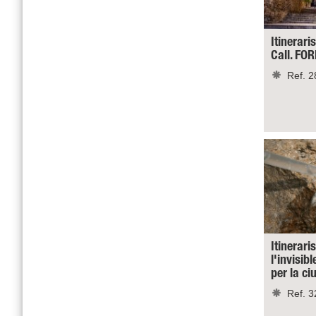
Itineraris
Call. FO
Ref. 2
Itinerari
l'invisibl
per la c
Ref. 3