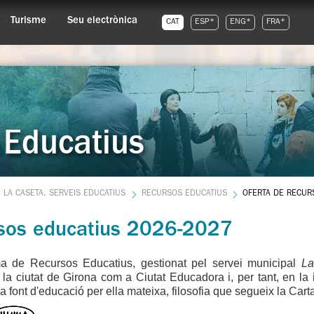
Turisme
Seu electrònica
CAT
ESP*
ENG*
FRA*
 Educatius
LA CASETA. SERVEIS EDUCATIUS
RECURSOS EDUCATIUS
OFERTA DE RECUR
sos educatius 2026-2027
a de Recursos Educatius, gestionat pel servei municipal
La
 la ciutat de Girona com a Ciutat Educadora i, per tant, en la 
na font d'educació per ella mateixa, filosofia que segueix la Ca