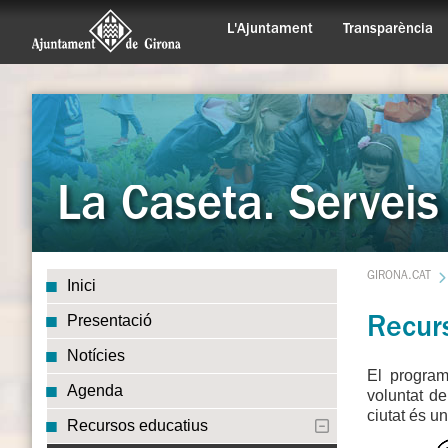
L'Ajuntament
Transparència
La Caseta. Serveis
GIRONA.CAT
Inici
Presentació
Recur
Notícies
El program
Agenda
voluntat de
ciutat és u
Recursos educatius