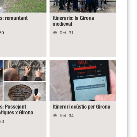
is: remuntant
Itineraris: la Girona
medieval
30
Ref. 31
is: Passejant
Itinerari acústic per Girona
iques x Girona
Ref. 34
33