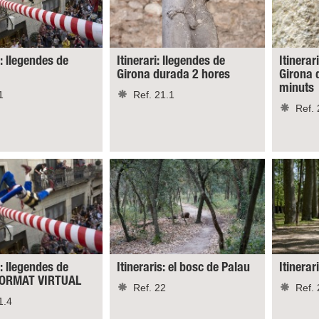
s: llegendes de
Itinerari: llegendes de
Itinerar
Girona durada 2 hores
Girona 
minuts
1
Ref. 21.1
Ref. 
s: llegendes de
Itineraris: el bosc de Palau
Itinerar
 FORMAT VIRTUAL
Ref. 22
Ref. 
1.4