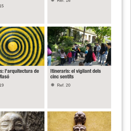
Ref. 16
15
is: l'arquitectura de
Itineraris: el vigilant dels
Masó
cinc sentits
19
Ref. 20