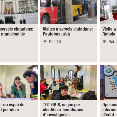
 serveis ciutadans:
Visites a serveis ciutadans:
Visita a
a municipal de
l'autobús urbà
Rahola
Ref. 10
Ref. 
- un espai de
TOT GRIS, un joc per
Opcions
at per idear
identificar temàtiques
interna
s
d'investigació.
d'edat