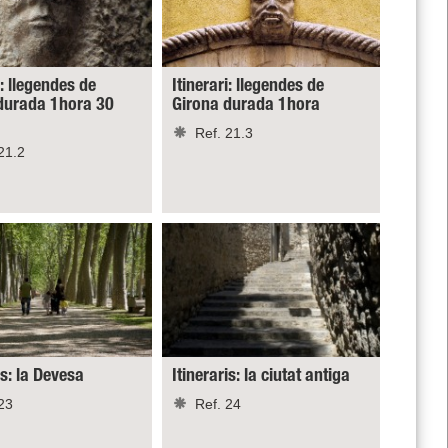
i: llegendes de
Itinerari: llegendes de
durada 1hora 30
Girona durada 1hora
Ref. 21.3
21.2
is: la Devesa
Itineraris: la ciutat antiga
23
Ref. 24