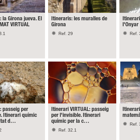
: la Girona jueva. El
Itineraris: les muralles de
Itinerar
RMAT VIRTUAL
Girona
l'Onyar
8.1
Ref. 29
Ref. 
s: passeig per
Itinerari VIRTUAL: passeig
Itinerar
e. Itinerari químic
per l'invisible. Itinerari
matemàt
iutat d…
químic per la c…
Ref. 
2
Ref. 32.1