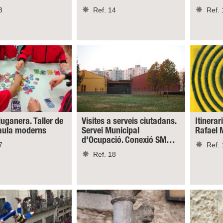
3
Ref. 14
Ref. 
juganera. Taller de
Visites a serveis ciutadans.
Itinerar
taula moderns
Servei Municipal
Rafael 
d'Ocupació. Conexió SM…
7
Ref. 
Ref. 18