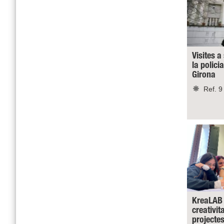
Visites a
la polici
Girona
Ref. 9
KreaLAB 
creativit
projecte