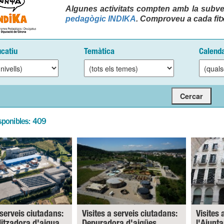
Algunes activitats compten amb la subve
pedagògic INDIKA
. Comproveu a cada fitx
ucatiu
Temàtica
Calenda
sponibles: 409
 serveis ciutadans:
Visites a serveis ciutadans:
Visites 
litzadora d'aigua.
Depuradora d'aigües
l'Ajunt