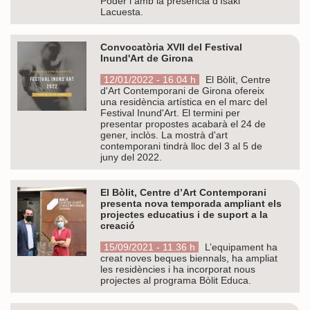
Poder i amb la presència d’Isaki
Lacuesta.
Convocatòria XVII del Festival
Inund'Art de Girona
12/01/2022 - 16.04 h
El Bòlit, Centre
d'Art Contemporani de Girona ofereix
una residència artística en el marc del
Festival Inund'Art. El termini per
presentar propostes acabarà el 24 de
gener, inclòs. La mostrà d'art
contemporani tindrà lloc del 3 al 5 de
juny del 2022.
El Bòlit, Centre d’Art Contemporani
presenta nova temporada ampliant els
projectes educatius i de suport a la
creació
15/09/2021 - 11.36 h
L’equipament ha
creat noves beques biennals, ha ampliat
les residències i ha incorporat nous
projectes al programa Bòlit Educa.