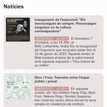
Notícies
Inauguració de l'exposició "Els
desconeguts de sempre. Personatges
singulars en la cultura
contemporània"
04/10/2022 - 10.43 h
El divendres 7
d’octubre, a les 18.30h, al
Bòlit_LaRambla, tindrà lloc la inauguració
de l'exposició que es podrà visitar fins al
22 de gener de 2023. Aquesta tardor el
Bòlit tractarà el tema de la salut mental
amb aquesta exposició i "Una mamá de
un millón".
Dins i Fora. Transitar entre l'espai
públic i privat
08/09/2022 - 10.59 h
En aquesta
ocasió, els i les artistes Paula Clay, Aleix
Font, Helena Roig i Nicolás Saganías
han creat les seves obres durant la seva
estada en residència als instituts