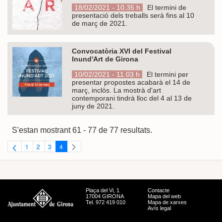
18/02/2021 - 10.35 h
El termini de
presentació dels treballs serà fins al 10
de març de 2021.
Convocatòria XVI del Festival
Inund'Art de Girona
10/02/2021 - 11.03 h
El termini per
presentar propostes acabarà el 14 de
març, inclòs. La mostrà d'art
contemporani tindrà lloc del 4 al 13 de
juny de 2021.
S'estan mostrant 61 - 77 de 77 resultats.
1
2
3
4
Pàgina
Pàgina
Pàgina
Pàgina
Plaça del Vi, 1
Contacte
17004 GIRONA
Mapa del web
Tel. 972 419 010
Mapa de xarxes
Avís legal