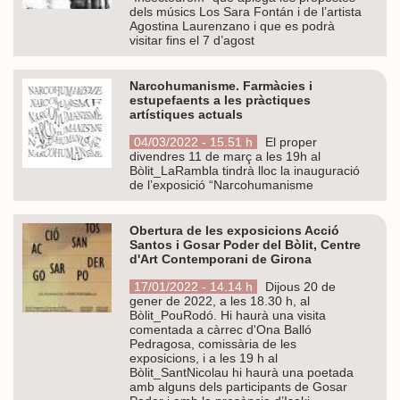
dels músics Los Sara Fontán i de l’artista
Agostina Laurenzano i que es podrà
visitar fins el 7 d’agost
Narcohumanisme. Farmàcies i
estupefaents a les pràctiques
artístiques actuals
04/03/2022 - 15.51 h
El proper
divendres 11 de març a les 19h al
Bòlit_LaRambla tindrà lloc la inauguració
de l’exposició “Narcohumanisme
Obertura de les exposicions Acció
Santos i Gosar Poder del Bòlit, Centre
d'Art Contemporani de Girona
17/01/2022 - 14.14 h
Dijous 20 de
gener de 2022, a les 18.30 h, al
Bòlit_PouRodó. Hi haurà una visita
comentada a càrrec d'Ona Balló
Pedragosa, comissària de les
exposicions, i a les 19 h al
Bòlit_SantNicolau hi haurà una poetada
amb alguns dels participants de Gosar