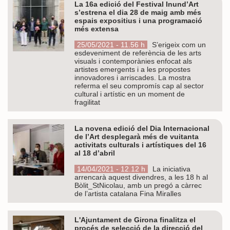
La 16a edició del Festival Inund’Art
s’estrena el dia 28 de maig amb més
espais expositius i una programació
més extensa
25/05/2021 - 11.56 h
S’erigeix com un
esdeveniment de referència de les arts
visuals i contemporànies enfocat als
artistes emergents i a les propostes
innovadores i arriscades. La mostra
referma el seu compromís cap al sector
cultural i artístic en un moment de
fragilitat
La novena edició del Dia Internacional
de l’Art desplegarà més de vuitanta
activitats culturals i artístiques del 16
al 18 d’abril
14/04/2021 - 12.12 h
La iniciativa
arrencarà aquest divendres, a les 18 h al
Bòlit_StNicolau, amb un pregó a càrrec
de l’artista catalana Fina Miralles
L'Ajuntament de Girona finalitza el
procés de selecció de la direcció del