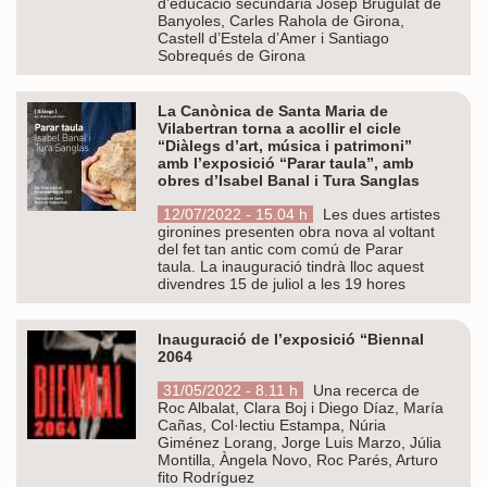
d’educació secundària Josep Brugulat de
Banyoles, Carles Rahola de Girona,
Castell d’Estela d’Amer i Santiago
Sobrequés de Girona
La Canònica de Santa Maria de
Vilabertran torna a acollir el cicle
“Diàlegs d’art, música i patrimoni”
amb l’exposició “Parar taula”, amb
obres d’Isabel Banal i Tura Sanglas
12/07/2022 - 15.04 h
Les dues artistes
gironines presenten obra nova al voltant
del fet tan antic com comú de Parar
taula. La inauguració tindrà lloc aquest
divendres 15 de juliol a les 19 hores
Inauguració de l’exposició “Biennal
2064
31/05/2022 - 8.11 h
Una recerca de
Roc Albalat, Clara Boj i Diego Díaz, María
Cañas, Col·lectiu Estampa, Núria
Giménez Lorang, Jorge Luis Marzo, Júlia
Montilla, Àngela Novo, Roc Parés, Arturo
fito Rodríguez