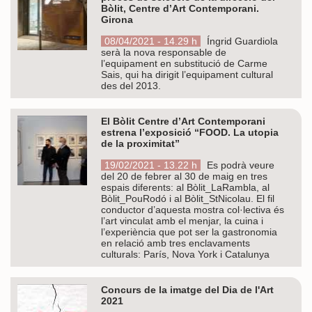
Bòlit, Centre d’Art Contemporani.
Girona
08/04/2021 - 14.29 h
Íngrid Guardiola
serà la nova responsable de
l’equipament en substitució de Carme
Sais, qui ha dirigit l’equipament cultural
des del 2013.
El Bòlit Centre d’Art Contemporani
estrena l’exposició “FOOD. La utopia
de la proximitat”
19/02/2021 - 13.22 h
Es podrà veure
del 20 de febrer al 30 de maig en tres
espais diferents: al Bòlit_LaRambla, al
Bòlit_PouRodó i al Bòlit_StNicolau. El fil
conductor d’aquesta mostra col·lectiva és
l’art vinculat amb el menjar, la cuina i
l’experiència que pot ser la gastronomia
en relació amb tres enclavaments
culturals: París, Nova York i Catalunya
Concurs de la imatge del Dia de l'Art
2021