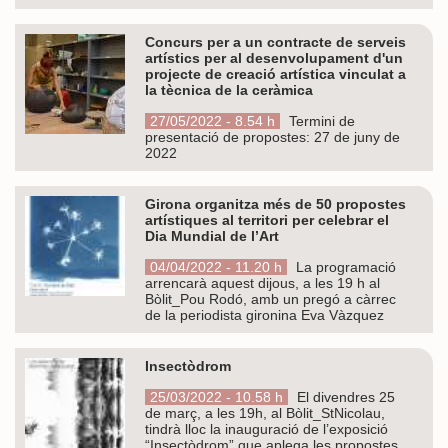
Concurs per a un contracte de serveis
artístics per al desenvolupament d'un
projecte de creació artística vinculat a
la tècnica de la ceràmica
27/05/2022 - 8.54 h
Termini de
presentació de propostes: 27 de juny de
2022
Girona organitza més de 50 propostes
artístiques al territori per celebrar el
Dia Mundial de l’Art
04/04/2022 - 11.20 h
La programació
arrencarà aquest dijous, a les 19 h al
Bòlit_Pou Rodó, amb un pregó a càrrec
de la periodista gironina Eva Vàzquez
Insectòdrom
25/03/2022 - 10.58 h
El divendres 25
de març, a les 19h, al Bòlit_StNicolau,
tindrà lloc la inauguració de l’exposició
“Insectòdrom” que aplega les propostes