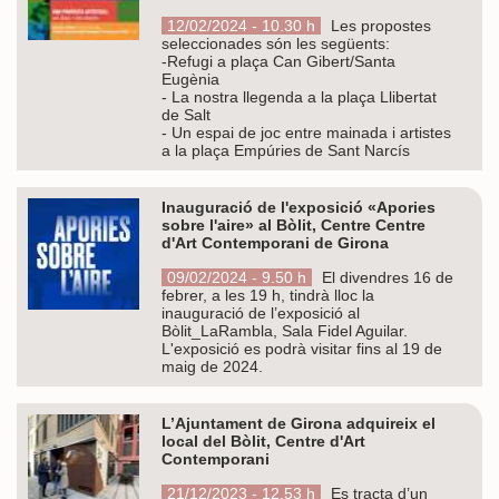
12/02/2024 - 10.30 h
Les propostes
seleccionades són les següents:
-Refugi a plaça Can Gibert/Santa
Eugènia
- La nostra llegenda a la plaça Llibertat
de Salt
- Un espai de joc entre mainada i artistes
a la plaça Empúries de Sant Narcís
Inauguració de l'exposició «Apories
sobre l'aire» al Bòlit, Centre Centre
d'Art Contemporani de Girona
09/02/2024 - 9.50 h
El divendres 16 de
febrer, a les 19 h, tindrà lloc la
inauguració de l’exposició al
Bòlit_LaRambla, Sala Fidel Aguilar.
L'exposició es podrà visitar fins al 19 de
maig de 2024.
L’Ajuntament de Girona adquireix el
local del Bòlit, Centre d'Art
Contemporani
21/12/2023 - 12.53 h
Es tracta d’un