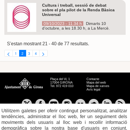
Cultura i treball, sessió de debat
sobre el pla pilot de la Renda Bàsica
Universal
09/10/2023 - 11.34 h
Dimarts 10
d’octubre, a les 18.30 h, a La Mercè.
S'estan mostrant 21 - 40 de 77 resultats.
1
2
3
4
Pàgina
Pàgina
Pàgina
Pàgina
Plaça del Vi, 1
Contacte
17004 GIRONA
Mapa del web
Tel. 972 419 010
Mapa de xarxes
Avís legal
Utilitzem galetes per oferir contingut personalitzat, analitzar
tendències, administrar el lloc web, fer un seguiment dels
moviments dels usuaris al lloc web i recollir informació
demogràfica sobre la nostra base d'usuaris en conjunt.