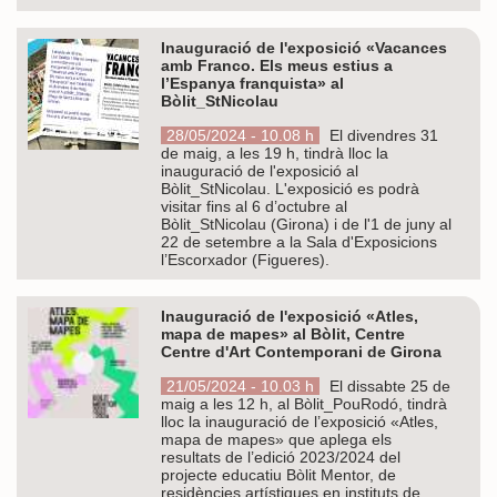
Inauguració de l'exposició «Vacances
amb Franco. Els meus estius a
l’Espanya franquista» al
Bòlit_StNicolau
28/05/2024 - 10.08 h
El divendres 31
de maig, a les 19 h, tindrà lloc la
inauguració de l'exposició al
Bòlit_StNicolau. L'exposició es podrà
visitar fins al 6 d’octubre al
Bòlit_StNicolau (Girona) i de l'1 de juny al
22 de setembre a la Sala d'Exposicions
l’Escorxador (Figueres).
Inauguració de l'exposició «Atles,
mapa de mapes» al Bòlit, Centre
Centre d'Art Contemporani de Girona
21/05/2024 - 10.03 h
El dissabte 25 de
maig a les 12 h, al Bòlit_PouRodó, tindrà
lloc la inauguració de l’exposició «Atles,
mapa de mapes» que aplega els
resultats de l’edició 2023/2024 del
projecte educatiu Bòlit Mentor, de
residències artístiques en instituts de