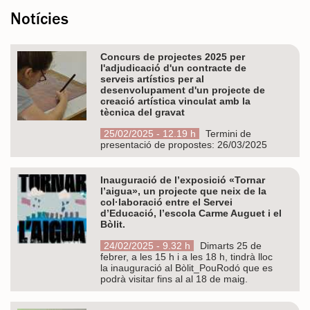
Notícies
Concurs de projectes 2025 per
l'adjudicació d'un contracte de
serveis artístics per al
desenvolupament d'un projecte de
creació artística vinculat amb la
tècnica del gravat
25/02/2025 - 12.19 h
Termini de
presentació de propostes: 26/03/2025
Inauguració de l’exposició «Tornar
l’aigua», un projecte que neix de la
col·laboració entre el Servei
d’Educació, l’escola Carme Auguet i el
Bòlit.
24/02/2025 - 9.32 h
Dimarts 25 de
febrer, a les 15 h i a les 18 h, tindrà lloc
la inauguració al Bòlit_PouRodó que es
podrà visitar fins al al 18 de maig.