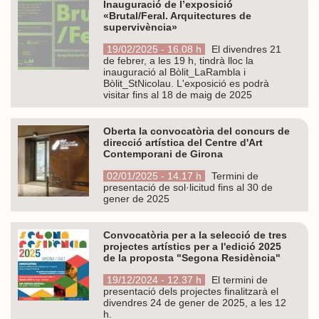
Inauguració de l’exposició
«Brutal/Feral. Arquitectures de
supervivència»
19/02/2025 - 16.08 h
El divendres 21
de febrer, a les 19 h, tindrà lloc la
inauguració al Bòlit_LaRambla i
Bòlit_StNicolau. L'exposició es podrà
visitar fins al 18 de maig de 2025
Oberta la convocatòria del concurs de
direcció artística del Centre d'Art
Contemporani de Girona
02/01/2025 - 14.17 h
Termini de
presentació de sol·licitud fins al 30 de
gener de 2025
Convocatòria per a la selecció de tres
projectes artístics per a l'edició 2025
de la proposta "Segona Residència"
19/12/2024 - 12.37 h
El termini de
presentació dels projectes finalitzarà el
divendres 24 de gener de 2025, a les 12
h.