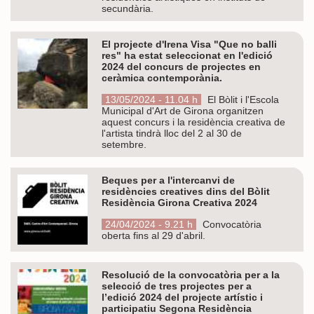
secundària.
El projecte d'Irena Visa "Que no balli
res" ha estat seleccionat en l'edició
2024 del concurs de projectes en
ceràmica contemporània.
13/05/2024 - 11.04 h
El Bòlit i l'Escola
Municipal d'Art de Girona organitzen
aquest concurs i la residència creativa de
l'artista tindrà lloc del 2 al 30 de
setembre.
Beques per a l'intercanvi de
residències creatives dins del Bòlit
Residència Girona Creativa 2024
24/04/2024 - 9.21 h
Convocatòria
oberta fins al 29 d'abril.
Resolució de la convocatòria per a la
selecció de tres projectes per a
l’edició 2024 del projecte artístic i
participatiu Segona Residència