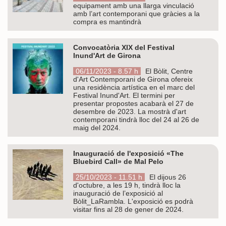
equipament amb una llarga vinculació
amb l’art contemporani que gràcies a la
compra es mantindrà
Convocatòria XIX del Festival
Inund'Art de Girona
06/11/2023 - 8.57 h
El Bòlit, Centre
d'Art Contemporani de Girona ofereix
una residència artística en el marc del
Festival Inund'Art. El termini per
presentar propostes acabarà el 27 de
desembre de 2023. La mostrà d'art
contemporani tindrà lloc del 24 al 26 de
maig del 2024.
Inauguració de l'exposició «The
Bluebird Call» de Mal Pelo
25/10/2023 - 11.51 h
El dijous 26
d'octubre, a les 19 h, tindrà lloc la
inauguració de l’exposició al
Bòlit_LaRambla. L'exposició es podrà
visitar fins al 28 de gener de 2024.