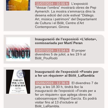
11/07/2024 - 10.55 h
L’exposició
“Vessar l’ombra” mostrarà obres de Pep
Aymerich. La mostra s’emmarca dins la
desena edició del cicle estival “Diàlegs.
Art, música i patrimoni” del Departament
de Cultura i el Bòlit, Centre d’Art
Contemporani. Girona
Inauguració de l’exposició «L’idiota»,
comissariada per Martí Peran
03/07/2024 - 12.54 h
El proper
divendres 5 de juliol, a les 19 h al
Bòlit_PouRodó
Inauguració de l'exposició «Forats per
a fer un rèquiem» al Bòlit_LaRambla
05/06/2024 - 12.36 h
El divendres 7 de
juny, a les 18.30 h, tindrà lloc la
inauguració de l’exposició «Forats per a
fer un rèquiem» que aplega obres de
cabosanroque i Miquel García. Es podrà
visitar fins al 13 d'octubre al
Bòlit_LaRambla.