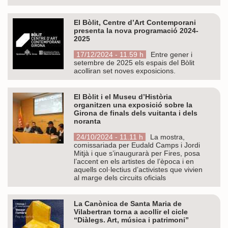
El Bòlit, Centre d’Art Contemporani
presenta la nova programació 2024-
2025
17/12/2024 - 11.59 h
Entre gener i
setembre de 2025 els espais del Bòlit
acolliran set noves exposicions.
El Bòlit i el Museu d’Història
organitzen una exposició sobre la
Girona de finals dels vuitanta i dels
noranta
24/10/2024 - 11.11 h
La mostra,
comissariada per Eudald Camps i Jordi
Mitjà i que s’inaugurarà per Fires, posa
l’accent en els artistes de l’època i en
aquells col·lectius d’activistes que vivien
al marge dels circuits oficials
La Canònica de Santa Maria de
Vilabertran torna a acollir el cicle
“Diàlegs. Art, música i patrimoni”