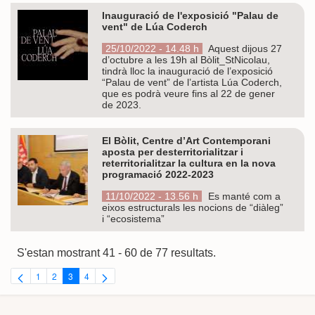
Inauguració de l'exposició "Palau de
vent" de Lúa Coderch
25/10/2022 - 14.48 h
Aquest dijous 27
d’octubre a les 19h al Bòlit_StNicolau,
tindrà lloc la inauguració de l’exposició
“Palau de vent” de l’artista Lúa Coderch,
que es podrà veure fins al 22 de gener
de 2023.
El Bòlit, Centre d’Art Contemporani
aposta per desterritorialitzar i
reterritorialitzar la cultura en la nova
programació 2022-2023
11/10/2022 - 13.56 h
Es manté com a
eixos estructurals les nocions de “diàleg”
i “ecosistema”
S'estan mostrant 41 - 60 de 77 resultats.
1
2
3
4
Pàgina
Pàgina
Pàgina
Pàgina