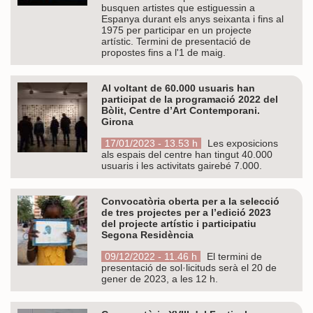
busquen artistes que estiguessin a
Espanya durant els anys seixanta i fins al
1975 per participar en un projecte
artístic. Termini de presentació de
propostes fins a l'1 de maig.
Al voltant de 60.000 usuaris han
participat de la programació 2022 del
Bòlit, Centre d’Art Contemporani.
Girona
17/01/2023 - 13.53 h
Les exposicions
als espais del centre han tingut 40.000
usuaris i les activitats gairebé 7.000.
Convocatòria oberta per a la selecció
de tres projectes per a l’edició 2023
del projecte artístic i participatiu
Segona Residència
09/12/2022 - 11.46 h
El termini de
presentació de sol·licituds serà el 20 de
gener de 2023, a les 12 h.