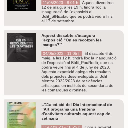
11/05/2023 - 8.01 h
Aquest divendres
12 de maig, a les 19 h, tindrà lloc la
inauguració de l’exposició al
Bòlit_StNicolau que es podrà veure fins
al 17 de setembre.
Aquest dissabte s'inaugura
l'exposició "On es recolzen les
imatges?'"
04/05/2023 - 11.05 h
El dissabte 6 de
maig, a les 12 h, tindrà lloc la inauguració
de l’exposició al Bòlit_PouRodó, que es
podrà veure fins al 4 de juny de 2023.
Aquesta exposició aplega els resultats
dels projectes desenvolupats al Bòlit
Mentor 2022/2023 de residències
artístiques en instituts de secundària de
les comarques gironines.
L’11a edició del Dia Internacional de
l’Art programa una trentena
d’activitats culturals aquest cap de
setmana
11/04/2023 - 10.25 h
Com a novetat,