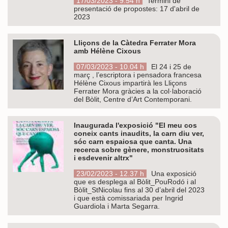
17/03/2023 - 9.54 h
Termini de
presentació de propostes: 17 d'abril de
2023
Lliçons de la Càtedra Ferrater Mora
amb Hélène Cixous
07/03/2023 - 10.04 h
El 24 i 25 de
març , l’escriptora i pensadora francesa
Hélène Cixous impartirà les Lliçons
Ferrater Mora gràcies a la col·laboració
del Bòlit, Centre d’Art Contemporani.
Inaugurada l'exposició "El meu cos
coneix cants inaudits, la carn diu ver,
sóc carn espaiosa que canta. Una
recerca sobre gènere, monstruositats
i esdevenir altrx"
23/02/2023 - 12.37 h
Una exposició
que es desplega al Bòlit_PouRodó i al
Bòlit_StNicolau fins al 30 d’abril del 2023
i que està comissariada per Ingrid
Guardiola i Marta Segarra.