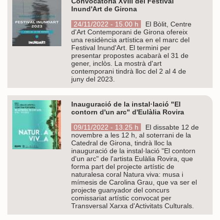
Convocatòria XVIII del Festival
Inund'Art de Girona
24/11/2022 - 15.00 h
El Bòlit, Centre
d'Art Contemporani de Girona ofereix
una residència artística en el marc del
Festival Inund'Art. El termini per
presentar propostes acabarà el 31 de
gener, inclòs. La mostrà d'art
contemporani tindrà lloc del 2 al 4 de
juny del 2023.
Inauguració de la instal·lació "El
contorn d'un arc" d'Eulàlia Rovira
09/11/2022 - 13.25 h
El dissabte 12 de
novembre a les 12 h, al soterrani de la
Catedral de Girona, tindrà lloc la
inauguració de la instal·lació "El contorn
d'un arc" de l'artista Eulàlia Rovira, que
forma part del projecte artístic de
naturalesa coral Natura viva: musa i
mímesis de Carolina Grau, que va ser el
projecte guanyador del concurs
comissariat artístic convocat per
Transversal Xarxa d'Activitats Culturals.