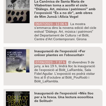
La Canònica de Santa Maria de
Vilabertran torna a acollir el cicle
“Diàlegs. Art, música i patrimoni” amb
l’exposició “És a no dir”, amb obres
de Mim Juncà i Alícia Vogel
06/07/2023 - 12.06 h
La mostra
s’emmarca dins la novena edició del cicle
estival “Diàlegs. Art, música i patrimoni”
del Departament de Cultura i el Bòlit,
Centre d’Art Contemporani. Girona
Inauguració de l'exposició «Fer
créixer plantes en l'obscuritat»
07/06/2023 - 7.37 h
El divendres 9 de
juny, a les 19 h, tindrà lloc la inauguració
de l’exposició al Bòlit_LaRambla, Sala
Fidel Aguilar. L'exposició es podrà visitar
fins al 8 d'octubre al Bòlit_PouRodó i
Bòlit_LaRambla.
Inauguració de l'exposició «Més lloc
per a la fosca. Una lectura ecocrítica
de Solitud»