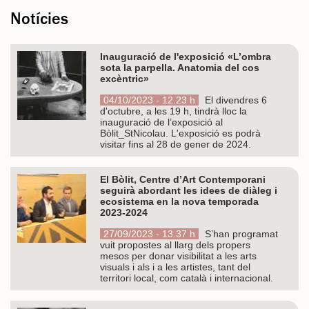
Notícies
Inauguració de l'exposició «L’ombra
sota la parpella. Anatomia del cos
excèntric»
04/10/2023 - 12.23 h
El divendres 6
d'octubre, a les 19 h, tindrà lloc la
inauguració de l’exposició al
Bòlit_StNicolau. L'exposició es podrà
visitar fins al 28 de gener de 2024.
El Bòlit, Centre d’Art Contemporani
seguirà abordant les idees de diàleg i
ecosistema en la nova temporada
2023-2024
27/09/2023 - 13.37 h
S’han programat
vuit propostes al llarg dels propers
mesos per donar visibilitat a les arts
visuals i als i a les artistes, tant del
territori local, com català i internacional.